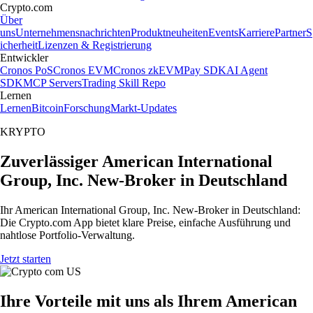
Crypto.com
Über
uns
Unternehmensnachrichten
Produktneuheiten
Events
Karriere
Partner
S
icherheit
Lizenzen & Registrierung
Entwickler
Cronos PoS
Cronos EVM
Cronos zkEVM
Pay SDK
AI Agent
SDK
MCP Servers
Trading Skill Repo
Lernen
Lernen
Bitcoin
Forschung
Markt-Updates
KRYPTO
Zuverlässiger American International
Group, Inc. New-Broker in Deutschland
Ihr American International Group, Inc. New-Broker in Deutschland:
Die Crypto.com App bietet klare Preise, einfache Ausführung und
nahtlose Portfolio-Verwaltung.
Jetzt starten
Ihre Vorteile mit uns als Ihrem American