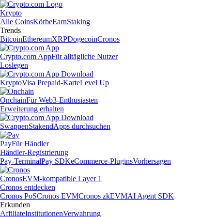
Krypto
Alle Coins
Körbe
Earn
Staking
Trends
Bitcoin
Ethereum
XRP
Dogecoin
Cronos
Crypto.com App
Für alltägliche Nutzer
Loslegen
Krypto
Visa Prepaid-Karte
Level Up
Onchain
Für Web3-Enthusiasten
Erweiterung erhalten
Swappen
Staken
dApps durchsuchen
Pay
Für Händler
Händler-Registrierung
Pay-Terminal
Pay SDK
eCommerce-Plugins
Vorhersagen
Cronos
EVM-kompatible Layer 1
Cronos entdecken
Cronos PoS
Cronos EVM
Cronos zkEVM
AI Agent SDK
Erkunden
Affiliate
Institutionen
Verwahrung