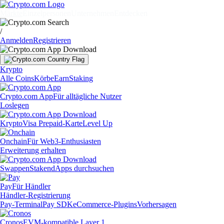
Märkte
Einzelpersonen
Unternehmen
Entdecken
/
Anmelden
Registrieren
Krypto
Alle Coins
Körbe
Earn
Staking
Crypto.com App
Für alltägliche Nutzer
Loslegen
Krypto
Visa Prepaid-Karte
Level Up
Onchain
Für Web3-Enthusiasten
Erweiterung erhalten
Swappen
Staken
dApps durchsuchen
Pay
Für Händler
Händler-Registrierung
Pay-Terminal
Pay SDK
eCommerce-Plugins
Vorhersagen
Cronos
EVM-kompatible Layer 1