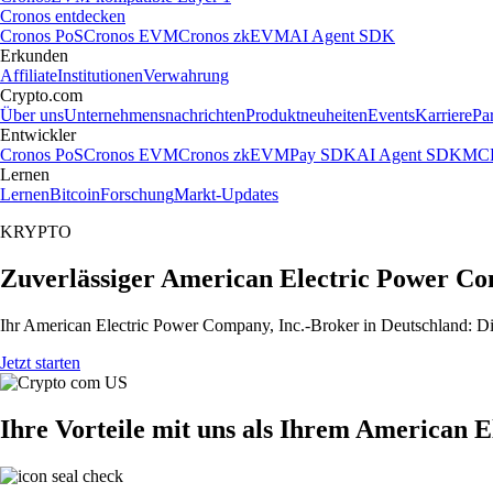
Cronos entdecken
Cronos PoS
Cronos EVM
Cronos zkEVM
AI Agent SDK
Erkunden
Affiliate
Institutionen
Verwahrung
Crypto.com
Über uns
Unternehmensnachrichten
Produktneuheiten
Events
Karriere
Pa
Entwickler
Cronos PoS
Cronos EVM
Cronos zkEVM
Pay SDK
AI Agent SDK
MCP
Lernen
Lernen
Bitcoin
Forschung
Markt-Updates
KRYPTO
Zuverlässiger American Electric Power Co
Ihr American Electric Power Company, Inc.-Broker in Deutschland: Die
Jetzt starten
Ihre Vorteile mit uns als Ihrem American 