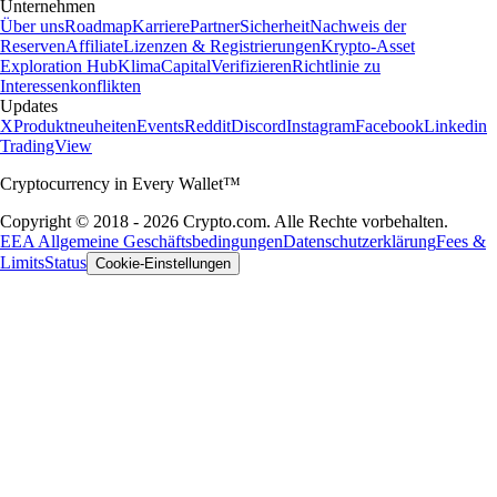
Unternehmen
Über uns
Roadmap
Karriere
Partner
Sicherheit
Nachweis der
Reserven
Affiliate
Lizenzen & Registrierungen
Krypto-Asset
Exploration Hub
Klima
Capital
Verifizieren
Richtlinie zu
Interessenkonflikten
Updates
X
Produktneuheiten
Events
Reddit
Discord
Instagram
Facebook
Linkedin
TradingView
Cryptocurrency in Every Wallet™
Copyright © 2018 - 2026 Crypto.com. Alle Rechte vorbehalten.
EEA Allgemeine Geschäftsbedingungen
Datenschutzerklärung
Fees &
Limits
Status
Cookie-Einstellungen