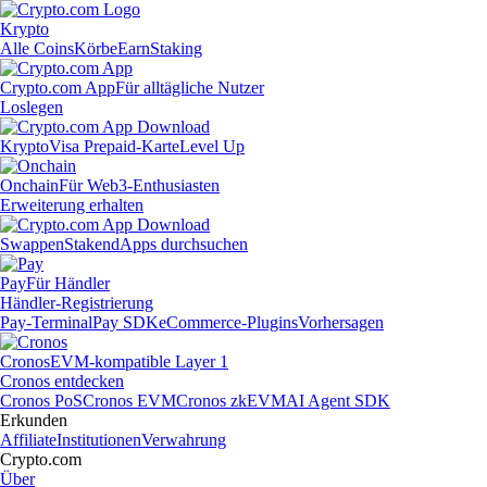
Krypto
Alle Coins
Körbe
Earn
Staking
Crypto.com App
Für alltägliche Nutzer
Loslegen
Krypto
Visa Prepaid-Karte
Level Up
Onchain
Für Web3-Enthusiasten
Erweiterung erhalten
Swappen
Staken
dApps durchsuchen
Pay
Für Händler
Händler-Registrierung
Pay-Terminal
Pay SDK
eCommerce-Plugins
Vorhersagen
Cronos
EVM-kompatible Layer 1
Cronos entdecken
Cronos PoS
Cronos EVM
Cronos zkEVM
AI Agent SDK
Erkunden
Affiliate
Institutionen
Verwahrung
Crypto.com
Über