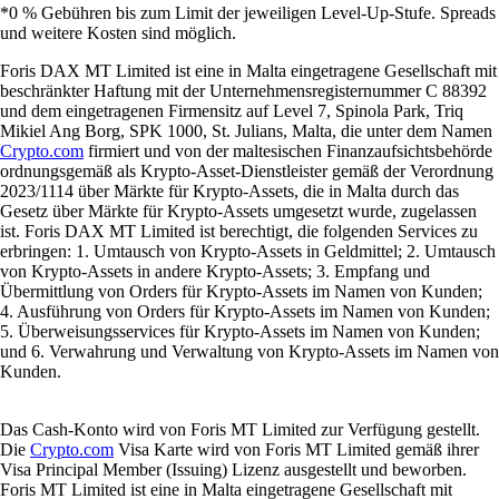
*0 % Gebühren bis zum Limit der jeweiligen Level-Up-Stufe. Spreads
und weitere Kosten sind möglich.
Foris DAX MT Limited ist eine in Malta eingetragene Gesellschaft mit
beschränkter Haftung mit der Unternehmensregisternummer C 88392
und dem eingetragenen Firmensitz auf Level 7, Spinola Park, Triq
Mikiel Ang Borg, SPK 1000, St. Julians, Malta, die unter dem Namen
Crypto.com
firmiert und von der maltesischen Finanzaufsichtsbehörde
ordnungsgemäß als Krypto-Asset-Dienstleister gemäß der Verordnung
2023/1114 über Märkte für Krypto-Assets, die in Malta durch das
Gesetz über Märkte für Krypto-Assets umgesetzt wurde, zugelassen
ist. Foris DAX MT Limited ist berechtigt, die folgenden Services zu
erbringen: 1. Umtausch von Krypto-Assets in Geldmittel; 2. Umtausch
von Krypto-Assets in andere Krypto-Assets; 3. Empfang und
Übermittlung von Orders für Krypto-Assets im Namen von Kunden;
4. Ausführung von Orders für Krypto-Assets im Namen von Kunden;
5. Überweisungsservices für Krypto-Assets im Namen von Kunden;
und 6. Verwahrung und Verwaltung von Krypto-Assets im Namen von
Kunden.
Das Cash-Konto wird von Foris MT Limited zur Verfügung gestellt.
Die
Crypto.com
Visa Karte wird von Foris MT Limited gemäß ihrer
Visa Principal Member (Issuing) Lizenz ausgestellt und beworben.
Foris MT Limited ist eine in Malta eingetragene Gesellschaft mit