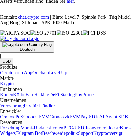
Assets verbunden sind, finden Sie
hier
.
Kontakt:
chat.crypto.com
| Büro: Level 7, Spinola Park, Triq Mikiel
Ang Borg, St Julians SPK 1000 Malta.
Deutsch
|
USD
Produkte
Crypto.com App
Onchain
Level Up
Märkte
Krypto
Funktionen
Karten
Körbe
Earn
Staking
DeFi Staking
Pay
Prime
Unternehmen
Verwahrung
Pay für Händler
Entwickler
Cronos PoS
Cronos EVM
Cronos zkEVM
Pay SDK
AI Agent SDK
Ressourcen
Forschung
Markt-Updates
Lernen
BTC/USD Konverter
Glossar
Kurs-
Widgets
Telegram Bot
Beschwerdepolitik
Support
Kryptooversigt