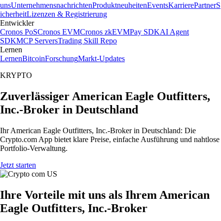
uns
Unternehmensnachrichten
Produktneuheiten
Events
Karriere
Partner
S
icherheit
Lizenzen & Registrierung
Entwickler
Cronos PoS
Cronos EVM
Cronos zkEVM
Pay SDK
AI Agent
SDK
MCP Servers
Trading Skill Repo
Lernen
Lernen
Bitcoin
Forschung
Markt-Updates
KRYPTO
Zuverlässiger American Eagle Outfitters,
Inc.-Broker in Deutschland
Ihr American Eagle Outfitters, Inc.-Broker in Deutschland: Die
Crypto.com App bietet klare Preise, einfache Ausführung und nahtlose
Portfolio-Verwaltung.
Jetzt starten
Ihre Vorteile mit uns als Ihrem American
Eagle Outfitters, Inc.-Broker