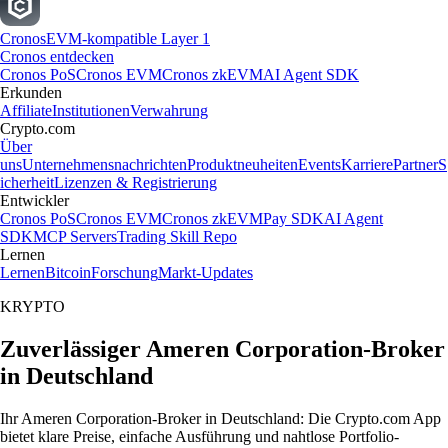
Cronos
EVM-kompatible Layer 1
Cronos entdecken
Cronos PoS
Cronos EVM
Cronos zkEVM
AI Agent SDK
Erkunden
Affiliate
Institutionen
Verwahrung
Crypto.com
Über
uns
Unternehmensnachrichten
Produktneuheiten
Events
Karriere
Partner
S
icherheit
Lizenzen & Registrierung
Entwickler
Cronos PoS
Cronos EVM
Cronos zkEVM
Pay SDK
AI Agent
SDK
MCP Servers
Trading Skill Repo
Lernen
Lernen
Bitcoin
Forschung
Markt-Updates
KRYPTO
Zuverlässiger Ameren Corporation-Broker
in Deutschland
Ihr Ameren Corporation-Broker in Deutschland: Die Crypto.com App
bietet klare Preise, einfache Ausführung und nahtlose Portfolio-