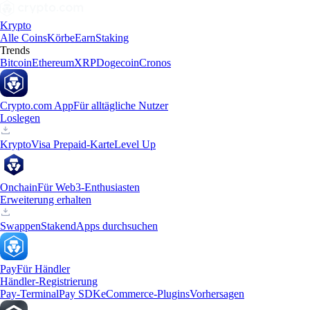
Krypto
Alle Coins
Körbe
Earn
Staking
Trends
Bitcoin
Ethereum
XRP
Dogecoin
Cronos
Crypto.com App
Für alltägliche Nutzer
Loslegen
Krypto
Visa Prepaid-Karte
Level Up
Onchain
Für Web3-Enthusiasten
Erweiterung erhalten
Swappen
Staken
dApps durchsuchen
Pay
Für Händler
Händler-Registrierung
Pay-Terminal
Pay SDK
eCommerce-Plugins
Vorhersagen