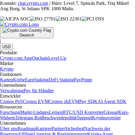
Kontakt:
chat.crypto.com
| Büro: Level 7, Spinola Park, Triq Mikiel
Ang Borg, St Julians SPK 1000 Malta.
Deutsch
|
USD
Produkte
Crypto.com App
Onchain
Level Up
Märkte
Krypto
Funktionen
Karten
Körbe
Earn
Staking
DeFi Staking
Pay
Prime
Unternehmen
Verwahrung
Pay für Händler
Entwickler
Cronos PoS
Cronos EVM
Cronos zkEVM
Pay SDK
AI Agent SDK
Ressourcen
Forschung
Markt-Updates
Lernen
BTC/USD Konverter
Glossar
Kurs-
Widgets
Telegram Bot
Beschwerdepolitik
Support
Kryptooversigt
Unternehmen
Über uns
Roadmap
Karriere
Partner
Sicherheit
Nachweis der
Reserven
Affiliate
Lizenzen & Registrierungen
Krypto-Asset