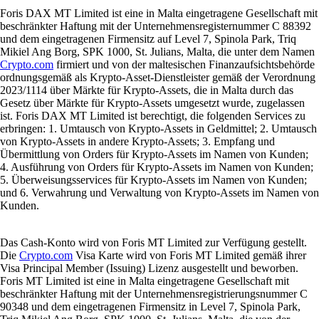
Foris DAX MT Limited ist eine in Malta eingetragene Gesellschaft mit
beschränkter Haftung mit der Unternehmensregisternummer C 88392
und dem eingetragenen Firmensitz auf Level 7, Spinola Park, Triq
Mikiel Ang Borg, SPK 1000, St. Julians, Malta, die unter dem Namen
Crypto.com
firmiert und von der maltesischen Finanzaufsichtsbehörde
ordnungsgemäß als Krypto-Asset-Dienstleister gemäß der Verordnung
2023/1114 über Märkte für Krypto-Assets, die in Malta durch das
Gesetz über Märkte für Krypto-Assets umgesetzt wurde, zugelassen
ist. Foris DAX MT Limited ist berechtigt, die folgenden Services zu
erbringen: 1. Umtausch von Krypto-Assets in Geldmittel; 2. Umtausch
von Krypto-Assets in andere Krypto-Assets; 3. Empfang und
Übermittlung von Orders für Krypto-Assets im Namen von Kunden;
4. Ausführung von Orders für Krypto-Assets im Namen von Kunden;
5. Überweisungsservices für Krypto-Assets im Namen von Kunden;
und 6. Verwahrung und Verwaltung von Krypto-Assets im Namen von
Kunden.
Das Cash-Konto wird von Foris MT Limited zur Verfügung gestellt.
Die
Crypto.com
Visa Karte wird von Foris MT Limited gemäß ihrer
Visa Principal Member (Issuing) Lizenz ausgestellt und beworben.
Foris MT Limited ist eine in Malta eingetragene Gesellschaft mit
beschränkter Haftung mit der Unternehmensregistrierungsnummer C
90348 und dem eingetragenen Firmensitz in Level 7, Spinola Park,