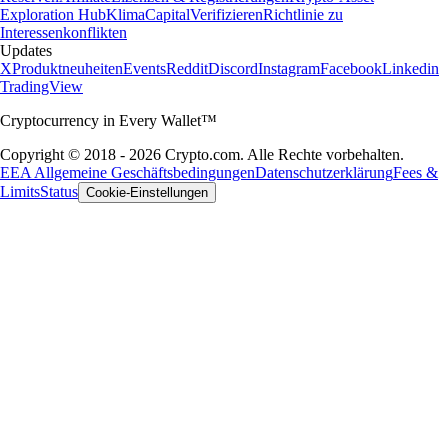
Exploration Hub
Klima
Capital
Verifizieren
Richtlinie zu
Interessenkonflikten
Updates
X
Produktneuheiten
Events
Reddit
Discord
Instagram
Facebook
Linkedin
TradingView
Cryptocurrency in Every Wallet™
Copyright © 2018 - 2026 Crypto.com. Alle Rechte vorbehalten.
EEA Allgemeine Geschäftsbedingungen
Datenschutzerklärung
Fees &
Limits
Status
Cookie-Einstellungen