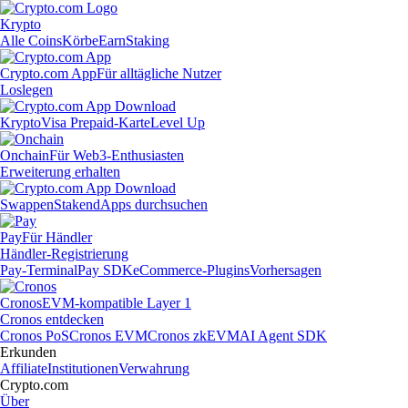
Krypto
Alle Coins
Körbe
Earn
Staking
Crypto.com App
Für alltägliche Nutzer
Loslegen
Krypto
Visa Prepaid-Karte
Level Up
Onchain
Für Web3-Enthusiasten
Erweiterung erhalten
Swappen
Staken
dApps durchsuchen
Pay
Für Händler
Händler-Registrierung
Pay-Terminal
Pay SDK
eCommerce-Plugins
Vorhersagen
Cronos
EVM-kompatible Layer 1
Cronos entdecken
Cronos PoS
Cronos EVM
Cronos zkEVM
AI Agent SDK
Erkunden
Affiliate
Institutionen
Verwahrung
Crypto.com
Über