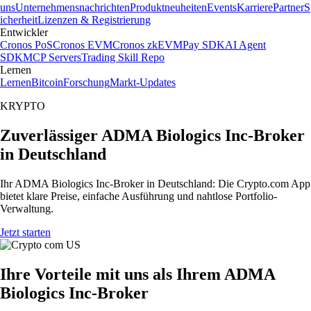
uns
Unternehmensnachrichten
Produktneuheiten
Events
Karriere
Partner
S
icherheit
Lizenzen & Registrierung
Entwickler
Cronos PoS
Cronos EVM
Cronos zkEVM
Pay SDK
AI Agent
SDK
MCP Servers
Trading Skill Repo
Lernen
Lernen
Bitcoin
Forschung
Markt-Updates
KRYPTO
Zuverlässiger ADMA Biologics Inc-Broker
in Deutschland
Ihr ADMA Biologics Inc-Broker in Deutschland: Die Crypto.com App
bietet klare Preise, einfache Ausführung und nahtlose Portfolio-
Verwaltung.
Jetzt starten
Ihre Vorteile mit uns als Ihrem ADMA
Biologics Inc-Broker