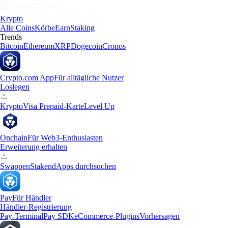
Krypto
Alle Coins
Körbe
Earn
Staking
Trends
Bitcoin
Ethereum
XRP
Dogecoin
Cronos
Crypto.com App
Für alltägliche Nutzer
Loslegen
Krypto
Visa Prepaid-Karte
Level Up
Onchain
Für Web3-Enthusiasten
Erweiterung erhalten
Swappen
Staken
dApps durchsuchen
Pay
Für Händler
Händler-Registrierung
Pay-Terminal
Pay SDK
eCommerce-Plugins
Vorhersagen