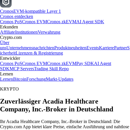
Cronos
EVM-kompatible Layer 1
Cronos entdecken
Cronos PoS
Cronos EVM
Cronos zkEVM
AI Agent SDK
Erkunden
Affiliate
Institutionen
Verwahrung
Crypto.com
Über
uns
Unternehmensnachrichten
Produktneuheiten
Events
Karriere
Partner
S
icherheit
Lizenzen & Registrierung
Entwickler
Cronos PoS
Cronos EVM
Cronos zkEVM
Pay SDK
AI Agent
SDK
MCP Servers
Trading Skill Repo
Lernen
Lernen
Bitcoin
Forschung
Markt-Updates
KRYPTO
Zuverlässiger Acadia Healthcare
Company, Inc.-Broker in Deutschland
Ihr Acadia Healthcare Company, Inc.-Broker in Deutschland: Die
Crypto.com App bietet klare Preise, einfache Ausführung und nahtlose