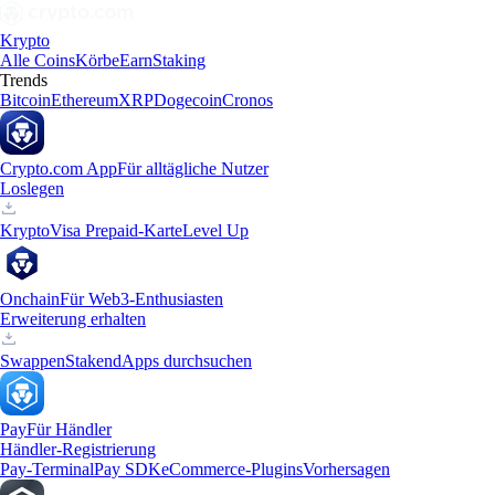
Krypto
Alle Coins
Körbe
Earn
Staking
Trends
Bitcoin
Ethereum
XRP
Dogecoin
Cronos
Crypto.com App
Für alltägliche Nutzer
Loslegen
Krypto
Visa Prepaid-Karte
Level Up
Onchain
Für Web3-Enthusiasten
Erweiterung erhalten
Swappen
Staken
dApps durchsuchen
Pay
Für Händler
Händler-Registrierung
Pay-Terminal
Pay SDK
eCommerce-Plugins
Vorhersagen