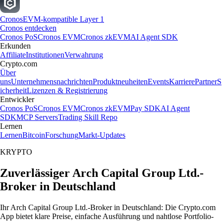
Cronos
EVM-kompatible Layer 1
Cronos entdecken
Cronos PoS
Cronos EVM
Cronos zkEVM
AI Agent SDK
Erkunden
Affiliate
Institutionen
Verwahrung
Crypto.com
Über
uns
Unternehmensnachrichten
Produktneuheiten
Events
Karriere
Partner
S
icherheit
Lizenzen & Registrierung
Entwickler
Cronos PoS
Cronos EVM
Cronos zkEVM
Pay SDK
AI Agent
SDK
MCP Servers
Trading Skill Repo
Lernen
Lernen
Bitcoin
Forschung
Markt-Updates
KRYPTO
Zuverlässiger Arch Capital Group Ltd.-
Broker in Deutschland
Ihr Arch Capital Group Ltd.-Broker in Deutschland: Die Crypto.com
App bietet klare Preise, einfache Ausführung und nahtlose Portfolio-