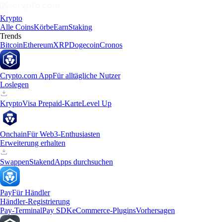
Krypto
Alle Coins
Körbe
Earn
Staking
Trends
Bitcoin
Ethereum
XRP
Dogecoin
Cronos
Crypto.com App
Für alltägliche Nutzer
Loslegen
Krypto
Visa Prepaid-Karte
Level Up
Onchain
Für Web3-Enthusiasten
Erweiterung erhalten
Swappen
Staken
dApps durchsuchen
Pay
Für Händler
Händler-Registrierung
Pay-Terminal
Pay SDK
eCommerce-Plugins
Vorhersagen