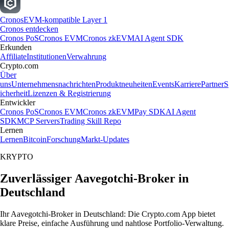
Cronos
EVM-kompatible Layer 1
Cronos entdecken
Cronos PoS
Cronos EVM
Cronos zkEVM
AI Agent SDK
Erkunden
Affiliate
Institutionen
Verwahrung
Crypto.com
Über
uns
Unternehmensnachrichten
Produktneuheiten
Events
Karriere
Partner
S
icherheit
Lizenzen & Registrierung
Entwickler
Cronos PoS
Cronos EVM
Cronos zkEVM
Pay SDK
AI Agent
SDK
MCP Servers
Trading Skill Repo
Lernen
Lernen
Bitcoin
Forschung
Markt-Updates
KRYPTO
Zuverlässiger Aavegotchi-Broker in
Deutschland
Ihr Aavegotchi-Broker in Deutschland: Die Crypto.com App bietet
klare Preise, einfache Ausführung und nahtlose Portfolio-Verwaltung.