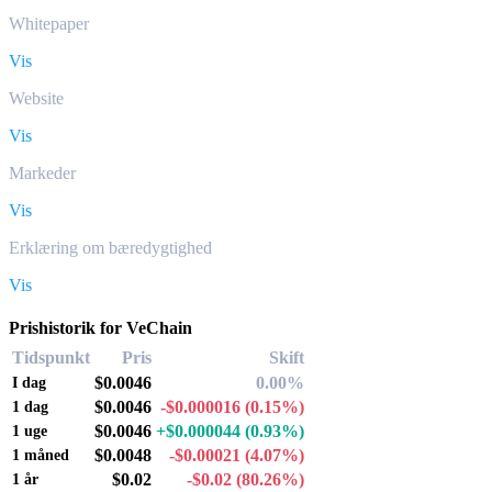
Whitepaper
Vis
Website
Vis
Markeder
Vis
Erklæring om bæredygtighed
Vis
Prishistorik for VeChain
Tidspunkt
Pris
Skift
$0.0046
0.00%
I dag
$0.0046
-$0.000016
(0.15%)
1 dag
$0.0046
+$0.000044
(0.93%)
1 uge
$0.0048
-$0.00021
(4.07%)
1 måned
$0.02
-$0.02
(80.26%)
1 år