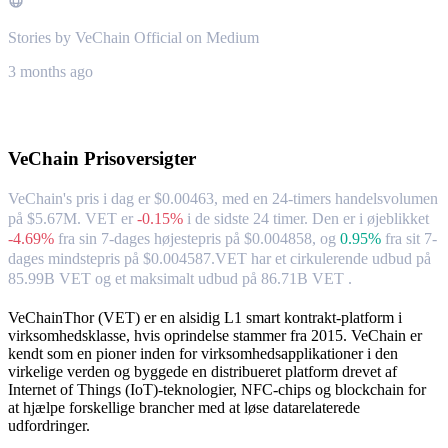
Stories by VeChain Official on Medium
3 months ago
Om VeChain
VeChain
Prisoversigter
VeChain's pris i dag er $0.00463, med en 24-timers handelsvolumen
på $5.67M. VET er
-0.15%
i de sidste 24 timer.
Den er i øjeblikket
-4.69%
fra sin 7-dages højestepris på $0.004858,
og
0.95%
fra sit 7-
dages mindstepris på $0.004587.
VET har et cirkulerende udbud på
85.99B VET og et maksimalt udbud på 86.71B VET .
VeChainThor (VET) er en alsidig L1 smart kontrakt-platform i
virksomhedsklasse, hvis oprindelse stammer fra 2015. VeChain er
kendt som en pioner inden for virksomhedsapplikationer i den
virkelige verden og byggede en distribueret platform drevet af
Internet of Things (IoT)-teknologier, NFC-chips og blockchain for
at hjælpe forskellige brancher med at løse datarelaterede
udfordringer.