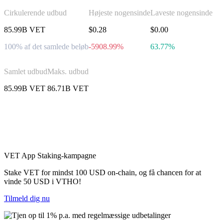
Cirkulerende udbud
Højeste nogensinde
Laveste nogensinde
85.99B VET
$0.28
$0.00
100% af det samlede beløb
-5908.99%
63.77%
Samlet udbud
Maks. udbud
85.99B VET
86.71B VET
Invester i VeChain
VET App Staking-kampagne
Stake VET for mindst 100 USD on-chain, og få chancen for at
vinde 50 USD i VTHO!
Tilmeld dig nu