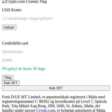
USD
Konto
1-2 arbejdsdage • Ingen gebyrer
Indsæt
Credit/debit card
Øjeblikkelig
•
2.99%
0% gebyr de første 30 dage
Tilføj
Køb VET
Køb VET
Foris DAX MT Limited, et anpartsselskab registreret i Malta med
registreringsnummer C 88392 og hovedkontor på Level 7, Spinola
Park, Triq Mikiel Ang Borg, SPK 1000, St. Julians, Malta, der
handler under navnet
Crypto.com
, er behørigt autoriseret af Malta