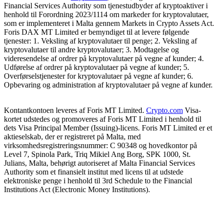
Financial Services Authority som tjenestudbyder af kryptoaktiver i
henhold til Forordning 2023/1114 om markeder for kryptovalutaer,
som er implementeret i Malta gennem Markets in Crypto Assets Act.
Foris DAX MT Limited er bemyndiget til at levere følgende
tjenester: 1. Veksling af kryptovalutaer til penge; 2. Veksling af
kryptovalutaer til andre kryptovalutaer; 3. Modtagelse og
videresendelse af ordrer på kryptovalutaer på vegne af kunder; 4.
Udførelse af ordrer på kryptovalutaer på vegne af kunder; 5.
Overførselstjenester for kryptovalutaer på vegne af kunder; 6.
Opbevaring og administration af kryptovalutaer på vegne af kunder.
Kontantkontoen leveres af Foris MT Limited.
Crypto.com
Visa-
kortet udstedes og promoveres af Foris MT Limited i henhold til
dets Visa Principal Member (Issuing)-licens. Foris MT Limited er et
aktieselskab, der er registreret på Malta, med
virksomhedsregistreringsnummer: C 90348 og hovedkontor på
Level 7, Spinola Park, Triq Mikiel Ang Borg, SPK 1000, St.
Julians, Malta, behørigt autoriseret af Malta Financial Services
Authority som et finansielt institut med licens til at udstede
elektroniske penge i henhold til 3rd Schedule to the Financial
Institutions Act (Electronic Money Institutions).