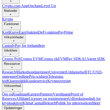
+
Crypto.com App
Onchain
Level Up
Markeder
+
Krypto
Funktioner
+
Kort
Kurve
Earn
Staking
DeFi-staking
Pay
Prime
Virksomheder
+
Custody
Pay for forhandlere
Udviklere
+
Cronos PoS
Cronos EVM
Cronos zkEVM
Pay SDK
AI Agent SDK
Ressourcer
+
Research
Markedsopdateringer
Universitet
Uddannelse
BTC/USD-
omregner
Ordliste
Pris-widgets
Telegram-
bot
Klagepolitik
Kundeservice
Kryptooversigt
Virksomhed
+
Om os
Roadmap
Karriere
Partnere
Værdipapir
Proof of
Reserves
Affiliate
Licenser og registreringer
Udforskningshub for
kryptoaktiver
Klima
Capital
Bekræft
Politik for interessekonflikter
Opdateringer