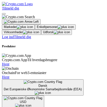
Tilmeld dig
Markeder
Enkeltpersoner
Virksomheder
Udforsk
Log ind
Tilmeld dig
Produkter
Crypto.com App
Til hverdagsbrugere
Hent
Onchain
For web3-entusiaster
Hent
Dansk
Det Europæiske Økonomiske Samarbejdsområde (EEA)
USD