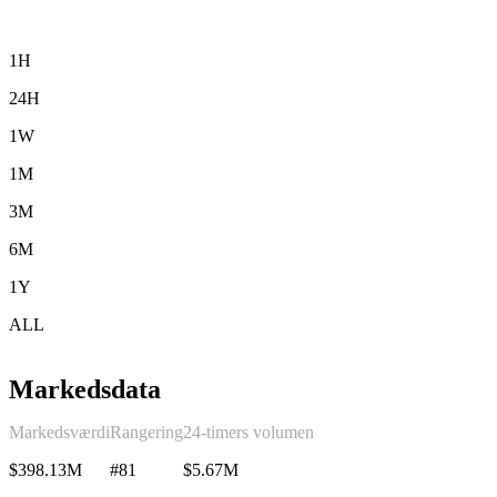
1H
24H
1W
1M
3M
6M
1Y
ALL
Markedsdata
Markedsværdi
Rangering
24-timers volumen
$398.13M
#81
$5.67M