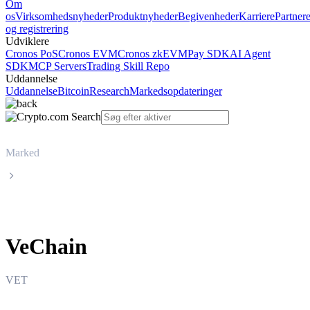
Om
os
Virksomhedsnyheder
Produktnyheder
Begivenheder
Karriere
Partner
og registrering
Udviklere
Cronos PoS
Cronos EVM
Cronos zkEVM
Pay SDK
AI Agent
SDK
MCP Servers
Trading Skill Repo
Uddannelse
Uddannelse
Bitcoin
Research
Markedsopdateringer
Marked
VeChain
VeChain
VET