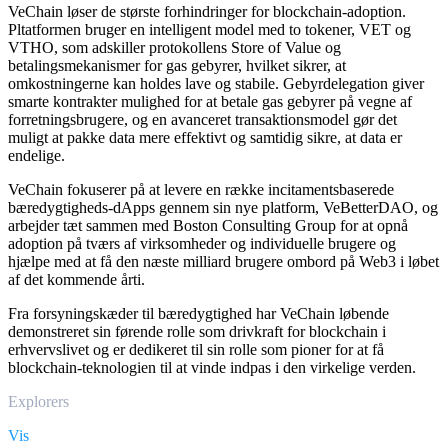
VeChain løser de største forhindringer for blockchain-adoption.
Pltatformen bruger en intelligent model med to tokener, VET og
VTHO, som adskiller protokollens Store of Value og
betalingsmekanismer for gas gebyrer, hvilket sikrer, at
omkostningerne kan holdes lave og stabile. Gebyrdelegation giver
smarte kontrakter mulighed for at betale gas gebyrer på vegne af
forretningsbrugere, og en avanceret transaktionsmodel gør det
muligt at pakke data mere effektivt og samtidig sikre, at data er
endelige.
VeChain fokuserer på at levere en række incitamentsbaserede
bæredygtigheds-dApps gennem sin nye platform, VeBetterDAO, og
arbejder tæt sammen med Boston Consulting Group for at opnå
adoption på tværs af virksomheder og individuelle brugere og
hjælpe med at få den næste milliard brugere ombord på Web3 i løbet
af det kommende årti.
Fra forsyningskæder til bæredygtighed har VeChain løbende
demonstreret sin førende rolle som drivkraft for blockchain i
erhvervslivet og er dedikeret til sin rolle som pioner for at få
blockchain-teknologien til at vinde indpas i den virkelige verden.
Explorers
Vis