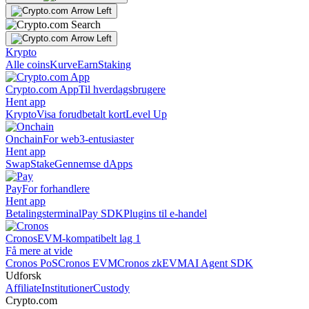
Krypto
Alle coins
Kurve
Earn
Staking
Crypto.com App
Til hverdagsbrugere
Hent app
Krypto
Visa forudbetalt kort
Level Up
Onchain
For web3-entusiaster
Hent app
Swap
Stake
Gennemse dApps
Pay
For forhandlere
Hent app
Betalingsterminal
Pay SDK
Plugins til e-handel
Cronos
EVM-kompatibelt lag 1
Få mere at vide
Cronos PoS
Cronos EVM
Cronos zkEVM
AI Agent SDK
Udforsk
Affiliate
Institutioner
Custody
Crypto.com