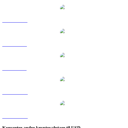
VET til HKD
VET til RUB
VET til SGD
VET til TWD
VET til KRW
Konverter andre kryptovalutaer til USD