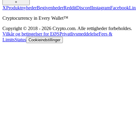
+
X
Produktnyheder
Begivenheder
Reddit
Discord
Instagram
Facebook
Lin
Cryptocurrency in Every Wallet™
Copyright © 2018 - 2026 Crypto.com. Alle rettigheder forbeholdes.
Vilkår og betingelser for EØS
Privatlivsmeddelelse
Fees &
Limits
Status
Cookieindstillinger