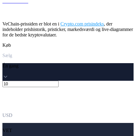
LEO til USD
VeChain-prissiden er blot en i
Crypto.com prisindeks
, der
indeholder prishistorik, pristicker, markedsværdi og live-diagrammer
for de bedste kryptovalutaer.
Køb
Sælg
Én gang
USD
VET