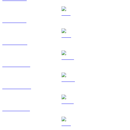
SOL til USD
TRX til USD
HYPE til USD
DOGE til USD
USDS til USD