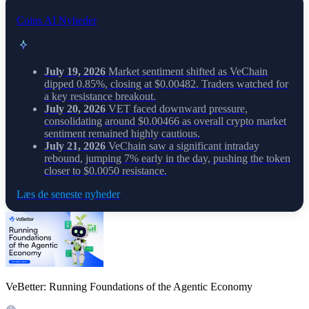
Coins AI Nyheder
July 19, 2026
Market sentiment shifted as VeChain
dipped 0.85%, closing at $0.00482. Traders watched for
a key resistance breakout.
July 20, 2026
VET faced downward pressure,
consolidating around $0.00466 as overall crypto market
sentiment remained highly cautious.
July 21, 2026
VeChain saw a significant intraday
rebound, jumping 7% early in the day, pushing the token
closer to $0.0050 resistance.
Læs de seneste nyheder
VeBetter: Running Foundations of the Agentic Economy