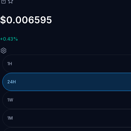
$0.006595
+0.43%
1H
24H
1W
1M