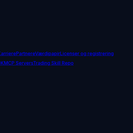
arriere
Partnere
Værdipapir
Licenser og registrering
DK
MCP Servers
Trading Skill Repo