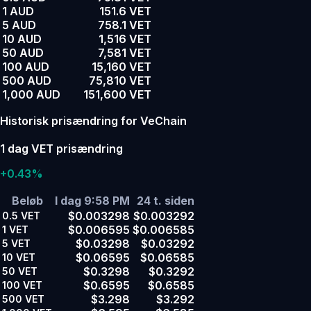
1 AUD
151.6 VET
5 AUD
758.1 VET
10 AUD
1,516 VET
50 AUD
7,581 VET
100 AUD
15,160 VET
500 AUD
75,810 VET
1,000 AUD
151,600 VET
Historisk prisændring for VeChain
1 dag VET prisændring
+0.43%
Beløb
I dag 9:58 PM
24 t. siden
$0.003298
$0.003292
0.5
VET
$0.006595
$0.006585
1
VET
$0.03298
$0.03292
5
VET
$0.06595
$0.06585
10
VET
$0.3298
$0.3292
50
VET
$0.6595
$0.6585
100
VET
$3.298
$3.292
500
VET