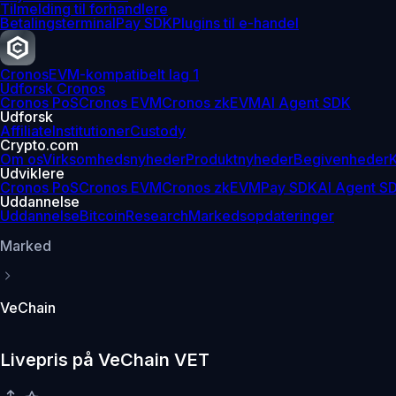
Tilmelding til forhandlere
Betalingsterminal
Pay SDK
Plugins til e-handel
Cronos
EVM-kompatibelt lag 1
Udforsk Cronos
Cronos PoS
Cronos EVM
Cronos zkEVM
AI Agent SDK
Udforsk
Affiliate
Institutioner
Custody
Crypto.com
Om os
Virksomhedsnyheder
Produktnyheder
Begivenheder
K
Udviklere
Cronos PoS
Cronos EVM
Cronos zkEVM
Pay SDK
AI Agent S
Uddannelse
Uddannelse
Bitcoin
Research
Markedsopdateringer
Marked
VeChain
Livepris på VeChain VET