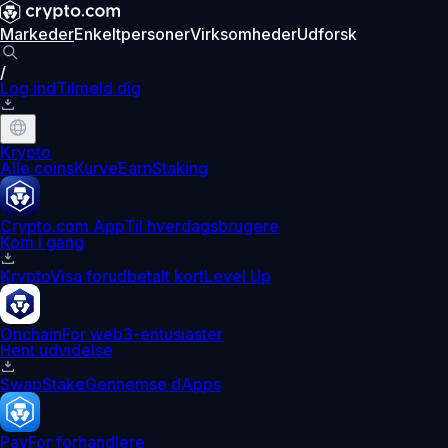
Markeder
Enkeltpersoner
Virksomheder
Udforsk
/
Log ind
Tilmeld dig
Krypto
Alle coins
Kurve
Earn
Staking
Crypto.com App
Til hverdagsbrugere
Kom i gang
Krypto
Visa forudbetalt kort
Level Up
Onchain
For web3-entusiaster
Hent udvidelse
Swap
Stake
Gennemse dApps
Pay
For forhandlere