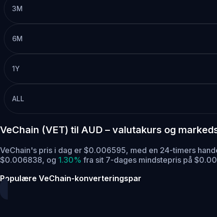
3M
6M
1Y
ALL
VeChain (VET) til AUD – valutakurs og marked
VeChain's pris i dag er $0.006595, med en 24-timers han
$0.006838,
og
1.30%
fra sit 7-dages mindstepris på $0.00
Populære VeChain-konverteringspar