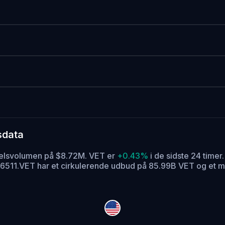
sdata
delsvolumen på $8.72M. VET er
+0.43%
i de sidste 24 timer.
6511.
VET har et cirkulerende udbud på 85.99B VET og et m