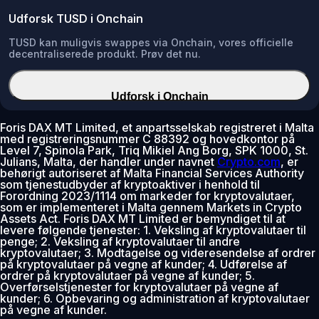
Udforsk TUSD i Onchain
TUSD kan muligvis swappes via Onchain, vores officielle
decentraliserede produkt. Prøv det nu.
Udforsk i Onchain
Foris DAX MT Limited, et anpartsselskab registreret i Malta
med registreringsnummer C 88392 og hovedkontor på
Level 7, Spinola Park, Triq Mikiel Ang Borg, SPK 1000, St.
Julians, Malta, der handler under navnet
Crypto.com
, er
behørigt autoriseret af Malta Financial Services Authority
som tjenestudbyder af kryptoaktiver i henhold til
Forordning 2023/1114 om markeder for kryptovalutaer,
som er implementeret i Malta gennem Markets in Crypto
Assets Act. Foris DAX MT Limited er bemyndiget til at
levere følgende tjenester: 1. Veksling af kryptovalutaer til
penge; 2. Veksling af kryptovalutaer til andre
kryptovalutaer; 3. Modtagelse og videresendelse af ordrer
på kryptovalutaer på vegne af kunder; 4. Udførelse af
ordrer på kryptovalutaer på vegne af kunder; 5.
Overførselstjenester for kryptovalutaer på vegne af
kunder; 6. Opbevaring og administration af kryptovalutaer
på vegne af kunder.