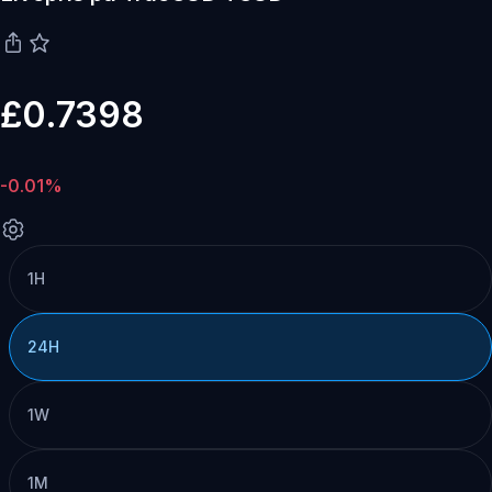
£0.7398
-0.01%
1H
24H
1W
1M