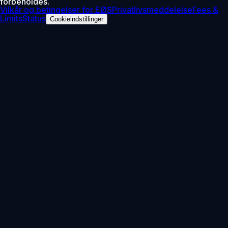
forbeholdes.
Vilkår og betingelser for EØS
Privatlivsmeddelelse
Fees &
Limits
Status
Cookieindstillinger