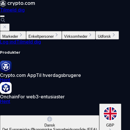
Tilmeld dig
Markeder
Enkeltpersoner
Virksomheder
Udforsk
Log ind
Tilmeld dig
Produkter
Crypto.com App
Til hverdagsbrugere
Hent
Onchain
For web3-entusiaster
Hent
Dansk
GBP
Det Europæiske Økonomiske Samarbejdsområde (EEA)