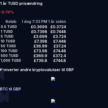
1 år TUSD prisændring
-0.74%
Beløb
I dag 7:33 PM
1 år siden
£0.3699
£0.3724
0.5
TUSD
£0.7398
£0.7448
1
TUSD
£3.699
£3.724
5
TUSD
£7.398
£7.448
10
TUSD
£36.99
£37.24
50
TUSD
£73.98
£74.48
100
TUSD
£369.9
£372.4
500
TUSD
£739.8
£744.8
1,000
TUSD
Konverter andre kryptovalutaer til GBP
BTC til GBP