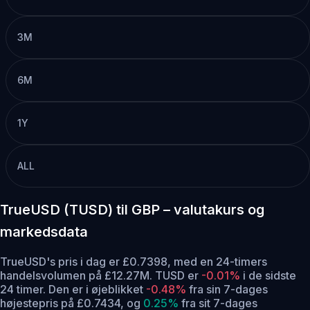
3M
6M
1Y
ALL
TrueUSD (TUSD) til GBP – valutakurs og
markedsdata
TrueUSD's pris i dag er £0.7398, med en 24-timers
handelsvolumen på £12.27M. TUSD er
-0.01%
i de sidste
24 timer.
Den er i øjeblikket
-0.48%
fra sin 7-dages
højestepris på £0.7434,
og
0.25%
fra sit 7-dages