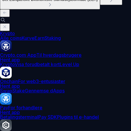
Krypto
Alle coins
Kurve
Earn
Staking
Crypto.com App
Til hverdagsbrugere
Hent app
Krypto
Visa forudbetalt kort
Level Up
Onchain
For web3-entusiaster
Hent app
Swap
Stake
Gennemse dApps
Pay
For forhandlere
Hent app
Betalingsterminal
Pay SDK
Plugins til e-handel