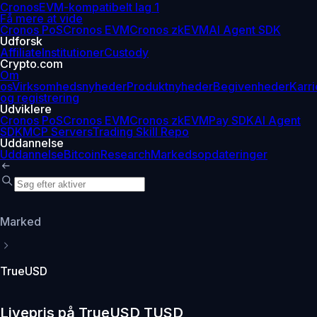
Cronos
EVM-kompatibelt lag 1
Få mere at vide
Cronos PoS
Cronos EVM
Cronos zkEVM
AI Agent SDK
Udforsk
Affiliate
Institutioner
Custody
Crypto.com
Om
os
Virksomhedsnyheder
Produktnyheder
Begivenheder
Karri
og registrering
Udviklere
Cronos PoS
Cronos EVM
Cronos zkEVM
Pay SDK
AI Agent
SDK
MCP Servers
Trading Skill Repo
Uddannelse
Uddannelse
Bitcoin
Research
Markedsopdateringer
Marked
TrueUSD
Livepris på TrueUSD TUSD