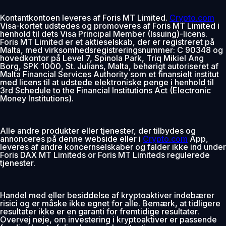
Kontantkontoen leveres af Foris MT Limited.
Crypto.com
Visa-kortet udstedes og promoveres af Foris MT Limited i
henhold til dets Visa Principal Member (Issuing)-licens.
Foris MT Limited er et aktieselskab, der er registreret på
Malta, med virksomhedsregistreringsnummer: C 90348 og
hovedkontor på Level 7, Spinola Park, Triq Mikiel Ang
Borg, SPK 1000, St. Julians, Malta, behørigt autoriseret af
Malta Financial Services Authority som et finansielt institut
med licens til at udstede elektroniske penge i henhold til
3rd Schedule to the Financial Institutions Act (Electronic
Money Institutions).
Alle andre produkter eller tjenester, der tilbydes og
annonceres på denne webside eller i
Crypto.com
App,
leveres af andre koncernselskaber og falder ikke ind under
Foris DAX MT Limiteds or Foris MT Limiteds regulerede
tjenester.
Handel med eller besiddelse af kryptoaktiver indebærer
risici og er måske ikke egnet for alle. Bemærk, at tidligere
resultater ikke er en garanti for fremtidige resultater.
Overvej nøje, om investering i kryptoaktiver er passende