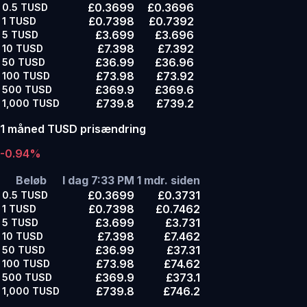
£0.3699
£0.3696
0.5
TUSD
£0.7398
£0.7392
1
TUSD
£3.699
£3.696
5
TUSD
£7.398
£7.392
10
TUSD
£36.99
£36.96
50
TUSD
£73.98
£73.92
100
TUSD
£369.9
£369.6
500
TUSD
£739.8
£739.2
1,000
TUSD
1 måned TUSD prisændring
-0.94%
Beløb
I dag 7:33 PM
1 mdr. siden
£0.3699
£0.3731
0.5
TUSD
£0.7398
£0.7462
1
TUSD
£3.699
£3.731
5
TUSD
£7.398
£7.462
10
TUSD
£36.99
£37.31
50
TUSD
£73.98
£74.62
100
TUSD
£369.9
£373.1
500
TUSD
£739.8
£746.2
1,000
TUSD