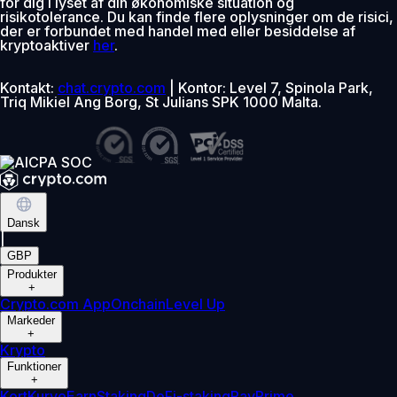
for dig i lyset af din økonomiske situation og
risikotolerance. Du kan finde flere oplysninger om de risici,
der er forbundet med handel med eller besiddelse af
kryptoaktiver
her
.
Kontakt:
chat.crypto.com
| Kontor: Level 7, Spinola Park,
Triq Mikiel Ang Borg, St Julians SPK 1000 Malta.
Dansk
|
GBP
Produkter
+
Crypto.com App
Onchain
Level Up
Markeder
+
Krypto
Funktioner
+
Kort
Kurve
Earn
Staking
DeFi-staking
Pay
Prime