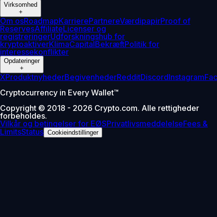
Virksomhed
+
Om os
Roadmap
Karriere
Partnere
Værdipapir
Proof of
Reserves
Affiliate
Licenser og
registreringer
Udforskningshub for
kryptoaktiver
Klima
Capital
Bekræft
Politik for
interessekonflikter
Opdateringer
+
X
Produktnyheder
Begivenheder
Reddit
Discord
Instagram
Fa
Cryptocurrency in Every Wallet™
Copyright © 2018 - 2026 Crypto.com. Alle rettigheder
forbeholdes.
Vilkår og betingelser for EØS
Privatlivsmeddelelse
Fees &
Limits
Status
Cookieindstillinger