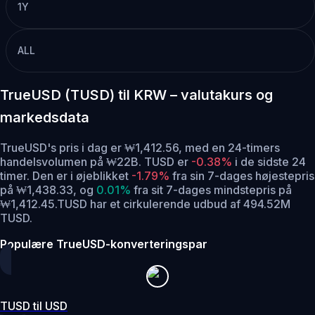
1Y
ALL
TrueUSD (TUSD) til KRW – valutakurs og
markedsdata
TrueUSD's pris i dag er ₩1,412.56, med en 24-timers
handelsvolumen på ₩22B. TUSD er
-0.38%
i de sidste 24
timer.
Den er i øjeblikket
-1.79%
fra sin 7-dages højestepris
på ₩1,438.33,
og
0.01%
fra sit 7-dages mindstepris på
₩1,412.45.
TUSD har et cirkulerende udbud af 494.52M
TUSD.
Populære TrueUSD-konverteringspar
TUSD til USD