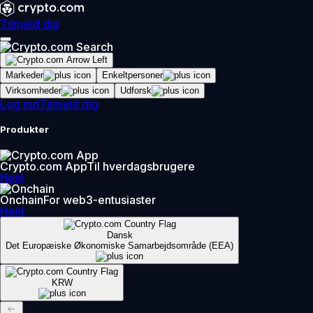
Tilmeld dig
Markeder
Enkeltpersoner
Virksomheder
Udforsk
Log ind
Tilmeld dig
Produkter
Crypto.com App
Til hverdagsbrugere
Hent
Onchain
For web3-entusiaster
Hent
Dansk
Det Europæiske Økonomiske Samarbejdsområde (EEA)
KRW