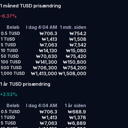
1 måned TUSD prisændring
-6.37%
Beløb
I dag 4:04 AM
1 mdr. siden
₩706.3
₩754.2
0.5
TUSD
₩1,413
₩1,508
1
TUSD
₩7,063
₩7,542
5
TUSD
₩14,130
₩15,080
10
TUSD
₩70,630
₩75,420
50
TUSD
₩141,300
₩150,800
100
TUSD
₩706,300
₩754,200
500
TUSD
₩1,413,000
₩1,508,000
1,000
TUSD
1 år TUSD prisændring
+2.53%
Beløb
I dag 4:04 AM
1 år siden
₩706.3
₩688.9
0.5
TUSD
₩1,413
₩1,378
1
TUSD
₩7,063
₩6,889
5
TUSD