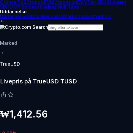
Cronos PoS
Cronos EVM
Cronos zkEVM
Pay SDK
AI Agent
SDK
MCP Servers
Trading Skill Repo
Uddannelse
Uddannelse
Bitcoin
Research
Markedsopdateringer
Marked
TrueUSD
Livepris på TrueUSD TUSD
₩1,412.56