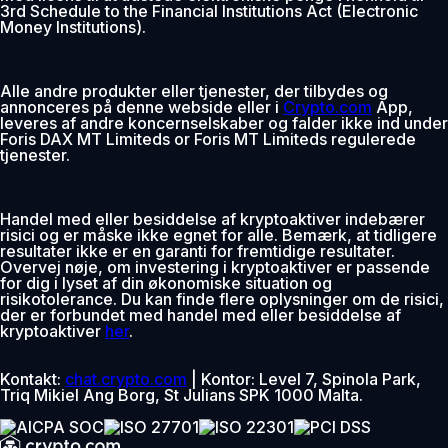
3rd Schedule to the Financial Institutions Act (Electronic
Money Institutions).
Alle andre produkter eller tjenester, der tilbydes og
annonceres på denne webside eller i
Crypto.com
App,
leveres af andre koncernselskaber og falder ikke ind under
Foris DAX MT Limiteds or Foris MT Limiteds regulerede
tjenester.
Handel med eller besiddelse af kryptoaktiver indebærer
risici og er måske ikke egnet for alle. Bemærk, at tidligere
resultater ikke er en garanti for fremtidige resultater.
Overvej nøje, om investering i kryptoaktiver er passende
for dig i lyset af din økonomiske situation og
risikotolerance. Du kan finde flere oplysninger om de risici,
der er forbundet med handel med eller besiddelse af
kryptoaktiver
her
.
Kontakt:
chat.crypto.com
| Kontor: Level 7, Spinola Park,
Triq Mikiel Ang Borg, St Julians SPK 1000 Malta.