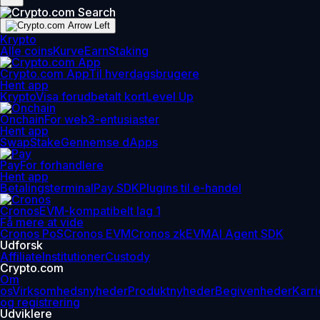
Krypto
Alle coins
Kurve
Earn
Staking
Crypto.com App
Til hverdagsbrugere
Hent app
Krypto
Visa forudbetalt kort
Level Up
Onchain
For web3-entusiaster
Hent app
Swap
Stake
Gennemse dApps
Pay
For forhandlere
Hent app
Betalingsterminal
Pay SDK
Plugins til e-handel
Cronos
EVM-kompatibelt lag 1
Få mere at vide
Cronos PoS
Cronos EVM
Cronos zkEVM
AI Agent SDK
Udforsk
Affiliate
Institutioner
Custody
Crypto.com
Om
os
Virksomhedsnyheder
Produktnyheder
Begivenheder
Karri
og registrering
Udviklere