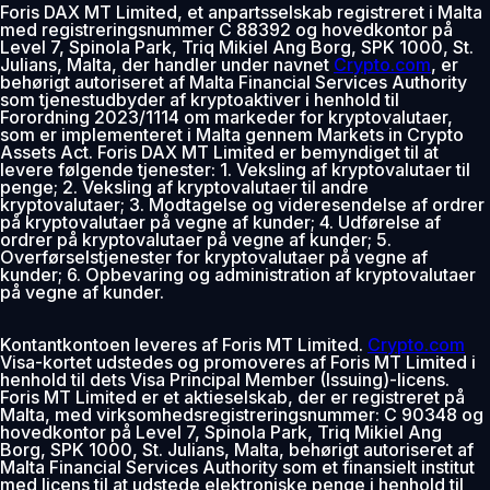
Foris DAX MT Limited, et anpartsselskab registreret i Malta
med registreringsnummer C 88392 og hovedkontor på
Level 7, Spinola Park, Triq Mikiel Ang Borg, SPK 1000, St.
Julians, Malta, der handler under navnet
Crypto.com
, er
behørigt autoriseret af Malta Financial Services Authority
som tjenestudbyder af kryptoaktiver i henhold til
Forordning 2023/1114 om markeder for kryptovalutaer,
som er implementeret i Malta gennem Markets in Crypto
Assets Act. Foris DAX MT Limited er bemyndiget til at
levere følgende tjenester: 1. Veksling af kryptovalutaer til
penge; 2. Veksling af kryptovalutaer til andre
kryptovalutaer; 3. Modtagelse og videresendelse af ordrer
på kryptovalutaer på vegne af kunder; 4. Udførelse af
ordrer på kryptovalutaer på vegne af kunder; 5.
Overførselstjenester for kryptovalutaer på vegne af
kunder; 6. Opbevaring og administration af kryptovalutaer
på vegne af kunder.
Kontantkontoen leveres af Foris MT Limited.
Crypto.com
Visa-kortet udstedes og promoveres af Foris MT Limited i
henhold til dets Visa Principal Member (Issuing)-licens.
Foris MT Limited er et aktieselskab, der er registreret på
Malta, med virksomhedsregistreringsnummer: C 90348 og
hovedkontor på Level 7, Spinola Park, Triq Mikiel Ang
Borg, SPK 1000, St. Julians, Malta, behørigt autoriseret af
Malta Financial Services Authority som et finansielt institut
med licens til at udstede elektroniske penge i henhold til