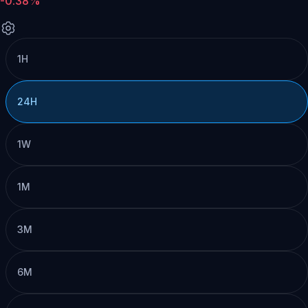
-0.38%
1H
24H
1W
1M
3M
6M