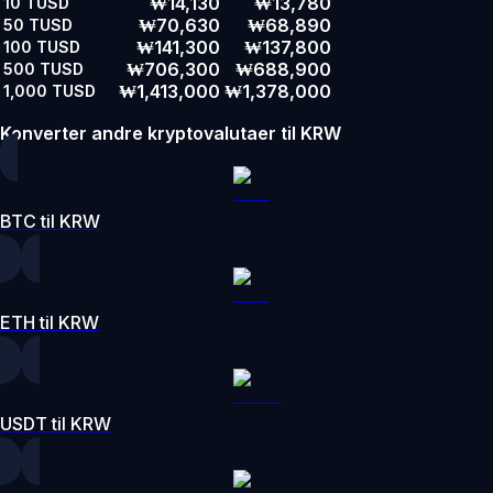
₩14,130
₩13,780
10
TUSD
₩70,630
₩68,890
50
TUSD
₩141,300
₩137,800
100
TUSD
₩706,300
₩688,900
500
TUSD
₩1,413,000
₩1,378,000
1,000
TUSD
Konverter andre kryptovalutaer til KRW
BTC til KRW
ETH til KRW
USDT til KRW