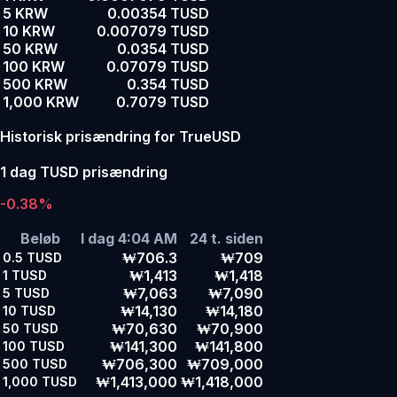
5 KRW
0.00354 TUSD
10 KRW
0.007079 TUSD
50 KRW
0.0354 TUSD
100 KRW
0.07079 TUSD
500 KRW
0.354 TUSD
1,000 KRW
0.7079 TUSD
Historisk prisændring for TrueUSD
1 dag TUSD prisændring
-0.38%
Beløb
I dag 4:04 AM
24 t. siden
₩706.3
₩709
0.5
TUSD
₩1,413
₩1,418
1
TUSD
₩7,063
₩7,090
5
TUSD
₩14,130
₩14,180
10
TUSD
₩70,630
₩70,900
50
TUSD
₩141,300
₩141,800
100
TUSD
₩706,300
₩709,000
500
TUSD
₩1,413,000
₩1,418,000
1,000
TUSD