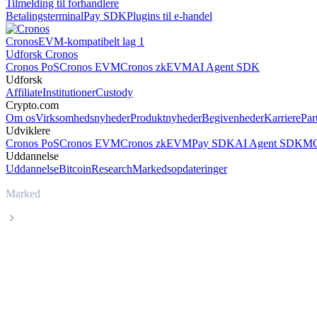
Tilmelding til forhandlere
Betalingsterminal
Pay SDK
Plugins til e-handel
Cronos
EVM-kompatibelt lag 1
Udforsk Cronos
Cronos PoS
Cronos EVM
Cronos zkEVM
AI Agent SDK
Udforsk
Affiliate
Institutioner
Custody
Crypto.com
Om os
Virksomhedsnyheder
Produktnyheder
Begivenheder
Karriere
Par
Udviklere
Cronos PoS
Cronos EVM
Cronos zkEVM
Pay SDK
AI Agent SDK
MC
Uddannelse
Uddannelse
Bitcoin
Research
Markedsopdateringer
Marked
Sei
Livepris på Sei SEI