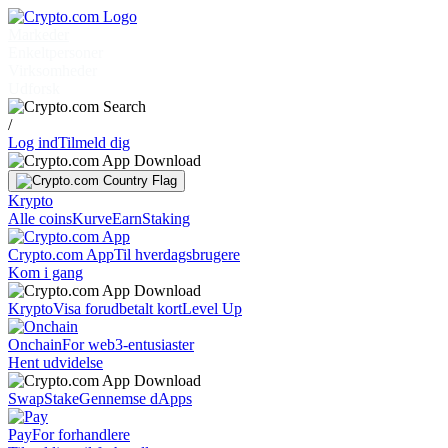
Markeder
Enkeltpersoner
Virksomheder
Udforsk
/
Log ind
Tilmeld dig
Krypto
Alle coins
Kurve
Earn
Staking
Crypto.com App
Til hverdagsbrugere
Kom i gang
Krypto
Visa forudbetalt kort
Level Up
Onchain
For web3-entusiaster
Hent udvidelse
Swap
Stake
Gennemse dApps
Pay
For forhandlere