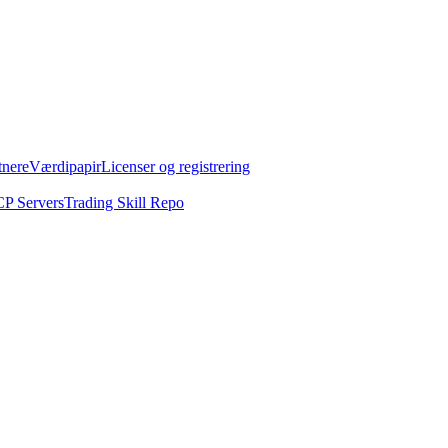
tnere
Værdipapir
Licenser og registrering
P Servers
Trading Skill Repo