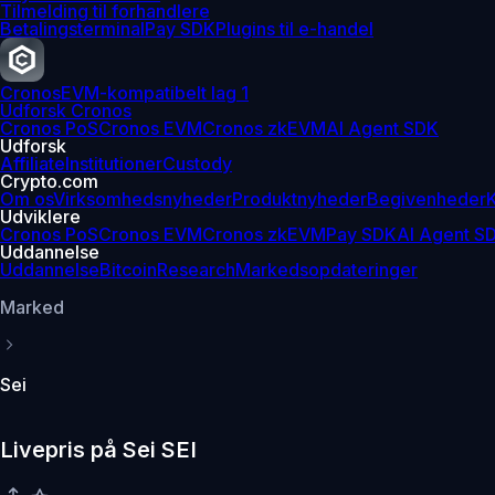
Tilmelding til forhandlere
Betalingsterminal
Pay SDK
Plugins til e-handel
Cronos
EVM-kompatibelt lag 1
Udforsk Cronos
Cronos PoS
Cronos EVM
Cronos zkEVM
AI Agent SDK
Udforsk
Affiliate
Institutioner
Custody
Crypto.com
Om os
Virksomhedsnyheder
Produktnyheder
Begivenheder
K
Udviklere
Cronos PoS
Cronos EVM
Cronos zkEVM
Pay SDK
AI Agent S
Uddannelse
Uddannelse
Bitcoin
Research
Markedsopdateringer
Marked
Sei
Livepris på Sei SEI