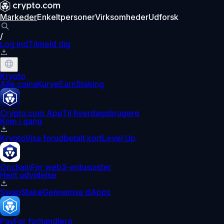
Markeder
Enkeltpersoner
Virksomheder
Udforsk
/
Log ind
Tilmeld dig
Krypto
Alle coins
Kurve
Earn
Staking
Crypto.com App
Til hverdagsbrugere
Kom i gang
Krypto
Visa forudbetalt kort
Level Up
Onchain
For web3-entusiaster
Hent udvidelse
Swap
Stake
Gennemse dApps
Pay
For forhandlere