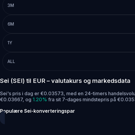
3M
6M
1Y
ALL
Sei (SEI) til EUR – valutakurs og markedsdata
Sei's pris i dag er €0.03573, med en 24-timers handelsvol
€0.03667,
og
1.20%
fra sit 7-dages mindstepris på €0.035
Populære Sei-konverteringspar