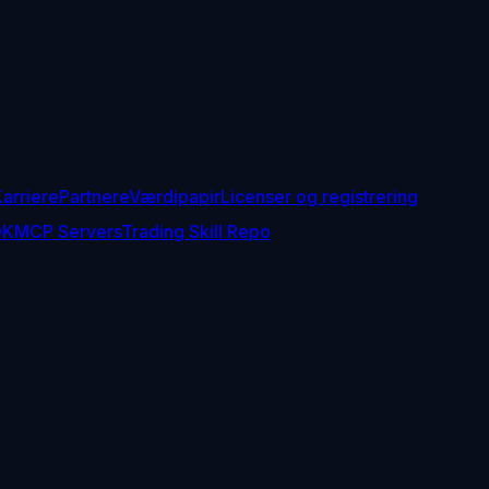
arriere
Partnere
Værdipapir
Licenser og registrering
DK
MCP Servers
Trading Skill Repo