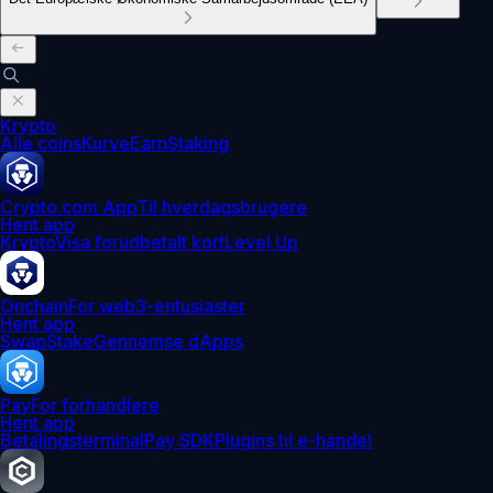
Krypto
Alle coins
Kurve
Earn
Staking
Crypto.com App
Til hverdagsbrugere
Hent app
Krypto
Visa forudbetalt kort
Level Up
Onchain
For web3-entusiaster
Hent app
Swap
Stake
Gennemse dApps
Pay
For forhandlere
Hent app
Betalingsterminal
Pay SDK
Plugins til e-handel