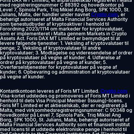
med registreringsnummer C 88392 og hovedkontor på
Level 7, Spinola Park, Triq Mikiel Ang Borg, SPK 1000, St.
Julians, Malta, der handler under navnet
Crypto.com
, er
behørigt autoriseret af Malta Financial Services Authority
som tjenestudbyder af kryptoaktiver i henhold til
Forordning 2023/1114 om markeder for kryptovalutaer,
som er implementeret i Malta gennem Markets in Crypto
Assets Act. Foris DAX MT Limited er bemyndiget til at
levere følgende tjenester: 1. Veksling af kryptovalutaer til
penge; 2. Veksling af kryptovalutaer til andre
kryptovalutaer; 3. Modtagelse og videresendelse af ordrer
på kryptovalutaer på vegne af kunder; 4. Udførelse af
ordrer på kryptovalutaer på vegne af kunder; 5.
Overførselstjenester for kryptovalutaer på vegne af
kunder; 6. Opbevaring og administration af kryptovalutaer
på vegne af kunder.
Kontantkontoen leveres af Foris MT Limited.
Crypto.com
Visa-kortet udstedes og promoveres af Foris MT Limited i
henhold til dets Visa Principal Member (Issuing)-licens.
Foris MT Limited er et aktieselskab, der er registreret på
Malta, med virksomhedsregistreringsnummer: C 90348 og
hovedkontor på Level 7, Spinola Park, Triq Mikiel Ang
Borg, SPK 1000, St. Julians, Malta, behørigt autoriseret af
Malta Financial Services Authority som et finansielt institut
med licens til at udstede elektroniske penge i henhold til
3rd Schedule to the Financial Institutions Act (Electronic