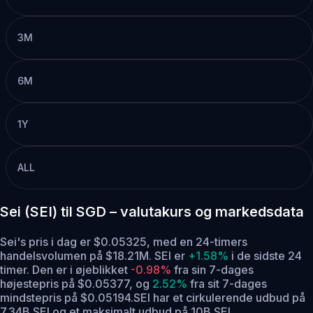
3M
6M
1Y
ALL
Sei (SEI) til SGD – valutakurs og markedsdata
Sei's pris i dag er $0.05325, med en 24-timers
handelsvolumen på $18.21M. SEI er
+1.58%
i de sidste 24
timer.
Den er i øjeblikket
-0.98%
fra sin 7-dages
højestepris på $0.05377,
og
2.52%
fra sit 7-dages
mindstepris på $0.05194.
SEI har et cirkulerende udbud på
7.34B SEI og et maksimalt udbud på 10B SEI .