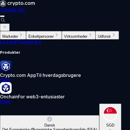
Tilmeld dig
Markeder
Enkeltpersoner
Virksomheder
Udforsk
Log ind
Tilmeld dig
Produkter
Crypto.com App
Til hverdagsbrugere
Hent
Onchain
For web3-entusiaster
Hent
Dansk
SGD
Det Europæiske Økonomiske Samarbejdsområde (EEA)