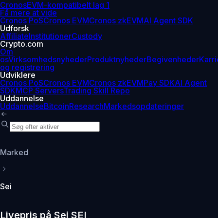
Cronos
EVM-kompatibelt lag 1
Få mere at vide
Cronos PoS
Cronos EVM
Cronos zkEVM
AI Agent SDK
Udforsk
Affiliate
Institutioner
Custody
Crypto.com
Om
os
Virksomhedsnyheder
Produktnyheder
Begivenheder
Karri
og registrering
Udviklere
Cronos PoS
Cronos EVM
Cronos zkEVM
Pay SDK
AI Agent
SDK
MCP Servers
Trading Skill Repo
Uddannelse
Uddannelse
Bitcoin
Research
Markedsopdateringer
Marked
Sei
Livepris på Sei SEI