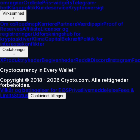
omregner
Ordliste
Pris-widgets
Telegram-
bot
Klagepolitik
Kundeservice
Kryptooversigt
Virksomhed
+
Om os
Roadmap
Karriere
Partnere
Værdipapir
Proof of
Reserves
Affiliate
Licenser og
registreringer
Udforskningshub for
kryptoaktiver
Klima
Capital
Bekræft
Politik for
interessekonflikter
Opdateringer
+
X
Produktnyheder
Begivenheder
Reddit
Discord
Instagram
Fa
Cryptocurrency in Every Wallet™
Copyright © 2018 - 2026 Crypto.com. Alle rettigheder
forbeholdes.
Vilkår og betingelser for EØS
Privatlivsmeddelelse
Fees &
Limits
Status
Cookieindstillinger