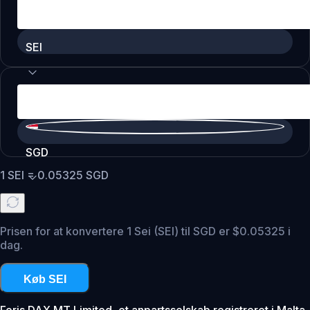
SEI
SGD
1
SEI
=
0.05325
SGD
Prisen for at konvertere 1 Sei (SEI) til SGD er $0.05325 i
dag.
Køb SEI
Foris DAX MT Limited, et anpartsselskab registreret i Malta