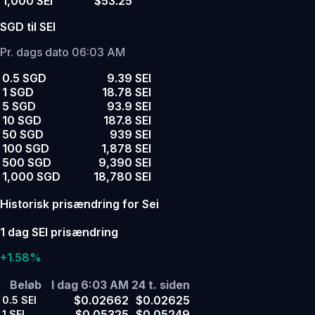
1,000 SEI
$53.25
SGD til SEI
Pr. dags dato 06:03 AM
0.5 SGD
9.39 SEI
1 SGD
18.78 SEI
5 SGD
93.9 SEI
10 SGD
187.8 SEI
50 SGD
939 SEI
100 SGD
1,878 SEI
500 SGD
9,390 SEI
1,000 SGD
18,780 SEI
Historisk prisændring for Sei
1 dag SEI prisændring
+1.58%
Beløb
I dag 6:03 AM
24 t. siden
$0.02662
$0.02625
0.5
SEI
$0.05325
$0.05249
1
SEI