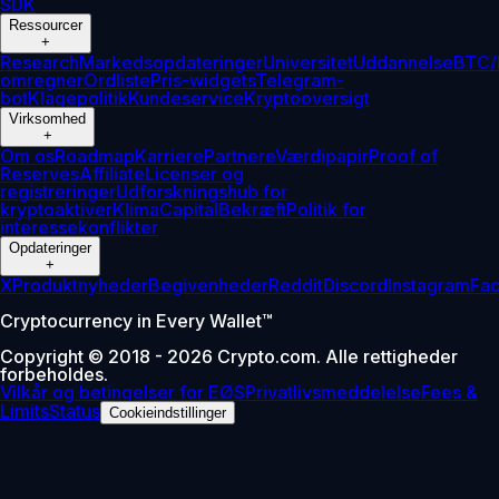
SDK
Ressourcer
+
Research
Markedsopdateringer
Universitet
Uddannelse
BTC/
omregner
Ordliste
Pris-widgets
Telegram-
bot
Klagepolitik
Kundeservice
Kryptooversigt
Virksomhed
+
Om os
Roadmap
Karriere
Partnere
Værdipapir
Proof of
Reserves
Affiliate
Licenser og
registreringer
Udforskningshub for
kryptoaktiver
Klima
Capital
Bekræft
Politik for
interessekonflikter
Opdateringer
+
X
Produktnyheder
Begivenheder
Reddit
Discord
Instagram
Fa
Cryptocurrency in Every Wallet™
Copyright © 2018 - 2026 Crypto.com. Alle rettigheder
forbeholdes.
Vilkår og betingelser for EØS
Privatlivsmeddelelse
Fees &
Limits
Status
Cookieindstillinger