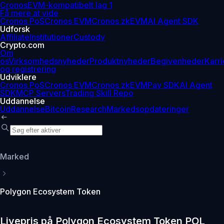
Cronos
EVM-kompatibelt lag 1
Få mere at vide
Cronos PoS
Cronos EVM
Cronos zkEVM
AI Agent SDK
Udforsk
Affiliate
Institutioner
Custody
Crypto.com
Om
os
Virksomhedsnyheder
Produktnyheder
Begivenheder
Karri
og registrering
Udviklere
Cronos PoS
Cronos EVM
Cronos zkEVM
Pay SDK
AI Agent
SDK
MCP Servers
Trading Skill Repo
Uddannelse
Uddannelse
Bitcoin
Research
Markedsopdateringer
Marked
Polygon Ecosystem Token
Livepris på Polygon Ecosystem Token POL