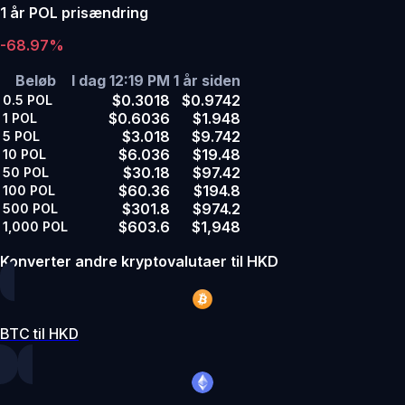
1 år POL prisændring
-68.97%
Beløb
I dag 12:19 PM
1 år siden
$0.3018
$0.9742
0.5
POL
$0.6036
$1.948
1
POL
$3.018
$9.742
5
POL
$6.036
$19.48
10
POL
$30.18
$97.42
50
POL
$60.36
$194.8
100
POL
$301.8
$974.2
500
POL
$603.6
$1,948
1,000
POL
Konverter andre kryptovalutaer til HKD
BTC til HKD