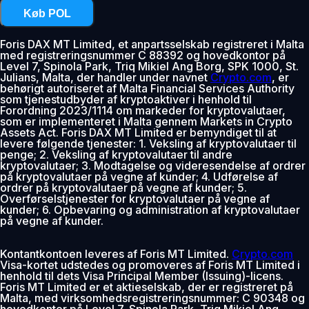
Køb POL
Foris DAX MT Limited, et anpartsselskab registreret i Malta
med registreringsnummer C 88392 og hovedkontor på
Level 7, Spinola Park, Triq Mikiel Ang Borg, SPK 1000, St.
Julians, Malta, der handler under navnet
Crypto.com
, er
behørigt autoriseret af Malta Financial Services Authority
som tjenestudbyder af kryptoaktiver i henhold til
Forordning 2023/1114 om markeder for kryptovalutaer,
som er implementeret i Malta gennem Markets in Crypto
Assets Act. Foris DAX MT Limited er bemyndiget til at
levere følgende tjenester: 1. Veksling af kryptovalutaer til
penge; 2. Veksling af kryptovalutaer til andre
kryptovalutaer; 3. Modtagelse og videresendelse af ordrer
på kryptovalutaer på vegne af kunder; 4. Udførelse af
ordrer på kryptovalutaer på vegne af kunder; 5.
Overførselstjenester for kryptovalutaer på vegne af
kunder; 6. Opbevaring og administration af kryptovalutaer
på vegne af kunder.
Kontantkontoen leveres af Foris MT Limited.
Crypto.com
Visa-kortet udstedes og promoveres af Foris MT Limited i
henhold til dets Visa Principal Member (Issuing)-licens.
Foris MT Limited er et aktieselskab, der er registreret på
Malta, med virksomhedsregistreringsnummer: C 90348 og
hovedkontor på Level 7, Spinola Park, Triq Mikiel Ang