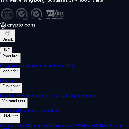
Dansk
|
HKD
Produkter
+
Crypto.com App
Onchain
Level Up
Markeder
+
Krypto
Funktioner
+
Kort
Kurve
Earn
Staking
DeFi-staking
Pay
Prime
Virksomheder
+
Custody
Pay for forhandlere
Udviklere
+
Cronos PoS
Cronos EVM
Cronos zkEVM
Pay SDK
AI Agent