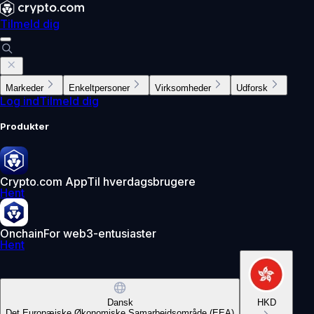
Tilmeld dig
Markeder
Enkeltpersoner
Virksomheder
Udforsk
Log ind
Tilmeld dig
Produkter
Crypto.com App
Til hverdagsbrugere
Hent
Onchain
For web3-entusiaster
Hent
Dansk
HKD
Det Europæiske Økonomiske Samarbejdsområde (EEA)