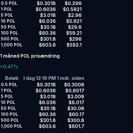
$0.3018
$0.296
0.5
POL
$0.6036
$0.5921
1
POL
$3.018
$2.96
5
POL
$6.036
$5.921
10
POL
$30.18
$29.6
50
POL
$60.36
$59.21
100
POL
$301.8
$296
500
POL
$603.6
$592.1
1,000
POL
1 måned POL prisændring
+0.47%
Beløb
I dag 12:19 PM
1 mdr. siden
$0.3018
$0.3008
0.5
POL
$0.6036
$0.6017
1
POL
$3.018
$3.008
5
POL
$6.036
$6.017
10
POL
$30.18
$30.08
50
POL
$60.36
$60.17
100
POL
$301.8
$300.8
500
POL
$603.6
$601.7
1,000
POL