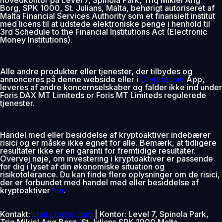
Borg, SPK 1000, St. Julians, Malta, behørigt autoriseret af
Malta Financial Services Authority som et finansielt institut
med licens til at udstede elektroniske penge i henhold til
3rd Schedule to the Financial Institutions Act (Electronic
Money Institutions).
Alle andre produkter eller tjenester, der tilbydes og
annonceres på denne webside eller i
Crypto.com
App,
leveres af andre koncernselskaber og falder ikke ind under
Foris DAX MT Limiteds or Foris MT Limiteds regulerede
tjenester.
Handel med eller besiddelse af kryptoaktiver indebærer
risici og er måske ikke egnet for alle. Bemærk, at tidligere
resultater ikke er en garanti for fremtidige resultater.
Overvej nøje, om investering i kryptoaktiver er passende
for dig i lyset af din økonomiske situation og
risikotolerance. Du kan finde flere oplysninger om de risici,
der er forbundet med handel med eller besiddelse af
kryptoaktiver
her
.
Kontakt:
chat.crypto.com
| Kontor: Level 7, Spinola Park,
Triq Mikiel Ang Borg, St Julians SPK 1000 Malta.