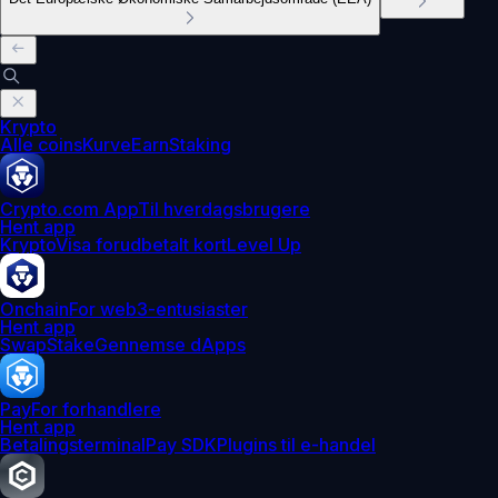
Krypto
Alle coins
Kurve
Earn
Staking
Crypto.com App
Til hverdagsbrugere
Hent app
Krypto
Visa forudbetalt kort
Level Up
Onchain
For web3-entusiaster
Hent app
Swap
Stake
Gennemse dApps
Pay
For forhandlere
Hent app
Betalingsterminal
Pay SDK
Plugins til e-handel