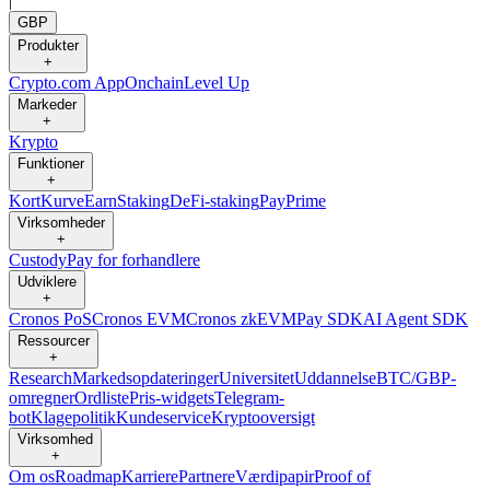
|
GBP
Produkter
+
Crypto.com App
Onchain
Level Up
Markeder
+
Krypto
Funktioner
+
Kort
Kurve
Earn
Staking
DeFi-staking
Pay
Prime
Virksomheder
+
Custody
Pay for forhandlere
Udviklere
+
Cronos PoS
Cronos EVM
Cronos zkEVM
Pay SDK
AI Agent SDK
Ressourcer
+
Research
Markedsopdateringer
Universitet
Uddannelse
BTC/GBP-
omregner
Ordliste
Pris-widgets
Telegram-
bot
Klagepolitik
Kundeservice
Kryptooversigt
Virksomhed
+
Om os
Roadmap
Karriere
Partnere
Værdipapir
Proof of