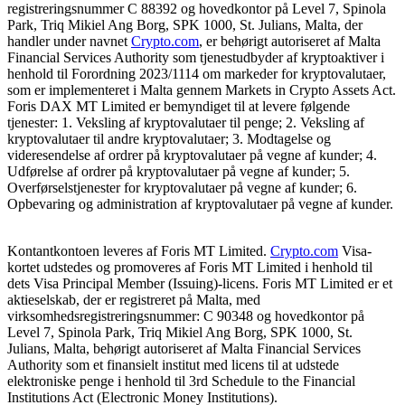
registreringsnummer C 88392 og hovedkontor på Level 7, Spinola
Park, Triq Mikiel Ang Borg, SPK 1000, St. Julians, Malta, der
handler under navnet
Crypto.com
, er behørigt autoriseret af Malta
Financial Services Authority som tjenestudbyder af kryptoaktiver i
henhold til Forordning 2023/1114 om markeder for kryptovalutaer,
som er implementeret i Malta gennem Markets in Crypto Assets Act.
Foris DAX MT Limited er bemyndiget til at levere følgende
tjenester: 1. Veksling af kryptovalutaer til penge; 2. Veksling af
kryptovalutaer til andre kryptovalutaer; 3. Modtagelse og
videresendelse af ordrer på kryptovalutaer på vegne af kunder; 4.
Udførelse af ordrer på kryptovalutaer på vegne af kunder; 5.
Overførselstjenester for kryptovalutaer på vegne af kunder; 6.
Opbevaring og administration af kryptovalutaer på vegne af kunder.
Kontantkontoen leveres af Foris MT Limited.
Crypto.com
Visa-
kortet udstedes og promoveres af Foris MT Limited i henhold til
dets Visa Principal Member (Issuing)-licens. Foris MT Limited er et
aktieselskab, der er registreret på Malta, med
virksomhedsregistreringsnummer: C 90348 og hovedkontor på
Level 7, Spinola Park, Triq Mikiel Ang Borg, SPK 1000, St.
Julians, Malta, behørigt autoriseret af Malta Financial Services
Authority som et finansielt institut med licens til at udstede
elektroniske penge i henhold til 3rd Schedule to the Financial
Institutions Act (Electronic Money Institutions).