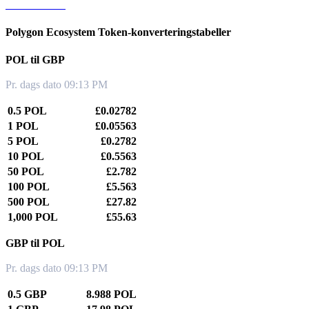
POL til KRW
Polygon Ecosystem Token-konverteringstabeller
POL til GBP
Pr. dags dato 09:13 PM
0.5 POL
£0.02782
1 POL
£0.05563
5 POL
£0.2782
10 POL
£0.5563
50 POL
£2.782
100 POL
£5.563
500 POL
£27.82
1,000 POL
£55.63
GBP til POL
Pr. dags dato 09:13 PM
0.5 GBP
8.988 POL