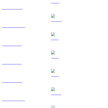
BNB til GBP
USDC til GBP
XRP til GBP
SOL til GBP
TRX til GBP
HYPE til GBP