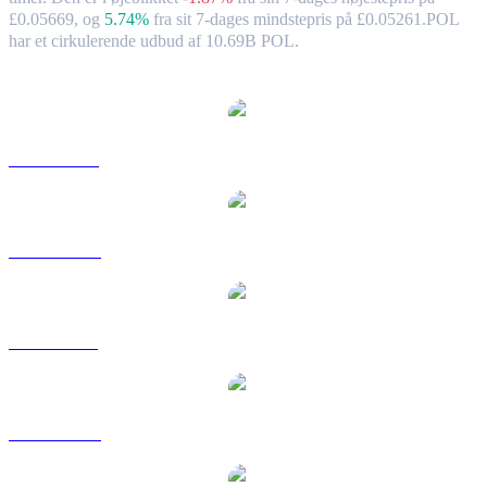
£0.05669,
og
5.74%
fra sit 7-dages mindstepris på £0.05261.
POL
har et cirkulerende udbud af 10.69B POL.
Populære Polygon Ecosystem Token-konverteringspar
POL til USD
POL til AUD
POL til BRL
POL til CAD