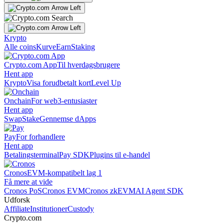
Krypto
Alle coins
Kurve
Earn
Staking
Crypto.com App
Til hverdagsbrugere
Hent app
Krypto
Visa forudbetalt kort
Level Up
Onchain
For web3-entusiaster
Hent app
Swap
Stake
Gennemse dApps
Pay
For forhandlere
Hent app
Betalingsterminal
Pay SDK
Plugins til e-handel
Cronos
EVM-kompatibelt lag 1
Få mere at vide
Cronos PoS
Cronos EVM
Cronos zkEVM
AI Agent SDK
Udforsk
Affiliate
Institutioner
Custody
Crypto.com