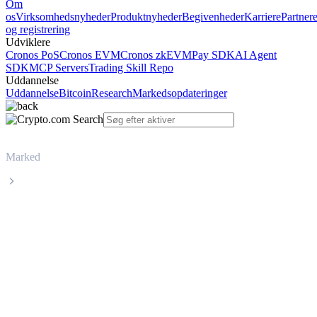
Om
os
Virksomhedsnyheder
Produktnyheder
Begivenheder
Karriere
Partner
og registrering
Udviklere
Cronos PoS
Cronos EVM
Cronos zkEVM
Pay SDK
AI Agent
SDK
MCP Servers
Trading Skill Repo
Uddannelse
Uddannelse
Bitcoin
Research
Markedsopdateringer
Marked
Polygon Ecosystem Token
Livepris på Polygon Ecosystem Token
POL