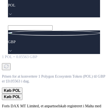
POL
GBP
1
POL
=
0.05563
GBP
Prisen for at konvertere 1 Polygon Ecosystem Token (POL) til GBP
er £0.05563 i dag.
Køb POL
Køb POL
Foris DAX MT Limited, et anpartsselskab registreret i Malta med