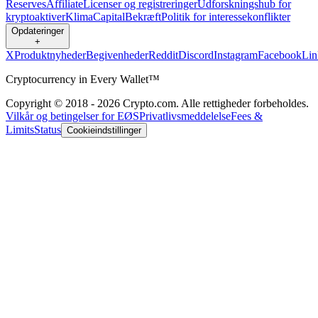
Reserves
Affiliate
Licenser og registreringer
Udforskningshub for
kryptoaktiver
Klima
Capital
Bekræft
Politik for interessekonflikter
Opdateringer
+
X
Produktnyheder
Begivenheder
Reddit
Discord
Instagram
Facebook
Lin
Cryptocurrency in Every Wallet™
Copyright © 2018 - 2026 Crypto.com. Alle rettigheder forbeholdes.
Vilkår og betingelser for EØS
Privatlivsmeddelelse
Fees &
Limits
Status
Cookieindstillinger