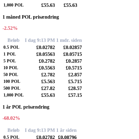
£55.63
£55.63
1,000
POL
1 måned POL prisændring
-2.52%
Beløb
I dag 9:13 PM
1 mdr. siden
£0.02782
£0.02857
0.5
POL
£0.05563
£0.05715
1
POL
£0.2782
£0.2857
5
POL
£0.5563
£0.5715
10
POL
£2.782
£2.857
50
POL
£5.563
£5.715
100
POL
£27.82
£28.57
500
POL
£55.63
£57.15
1,000
POL
1 år POL prisændring
-68.02%
Beløb
I dag 9:13 PM
1 år siden
£0.02782
£0.08796
0.5
POL