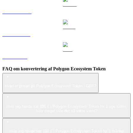
DOGE til GBP
USDS til GBP
LEO til GBP
FAQ om konvertering af Polygon Ecosystem Token
Hvad er prisen på Polygon Ecosystem Token i GBP?
Hvis jeg havde sat 100 £ i Polygon Ecosystem Token for 1 uge siden,
hvor meget ville det så være værd?
Hvis jeg havde sat 100 £ i Polygon Ecosystem Token for 1 måned