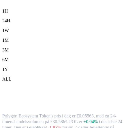
1H
24H
1W
1M
3M
6M
1Y
ALL
Polygon Ecosystem Token (POL) til GBP
– valutakurs og markedsdata
Polygon Ecosystem Token's pris i dag er £0.05563, med en 24-
timers handelsvolumen på £30.58M. POL er
+0.04%
i de sidste 24
timer.
Den er i øjeblikket
-1.87%
fra sin 7-dages højestepris på