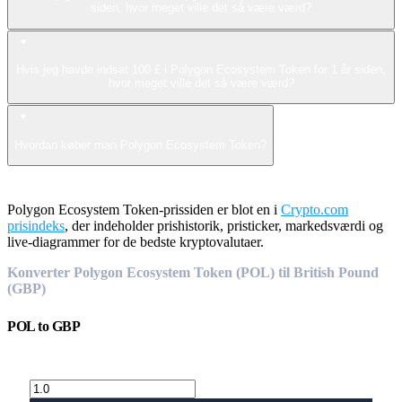
siden, hvor meget ville det så være værd?
Hvis jeg havde indsat 100 £ i Polygon Ecosystem Token for 1 år siden,
hvor meget ville det så være værd?
Hvordan køber man Polygon Ecosystem Token?
Polygon Ecosystem Token-prissiden er blot en i
Crypto.com
prisindeks
, der indeholder prishistorik, pristicker, markedsværdi og
live-diagrammer for de bedste kryptovalutaer.
Konverter Polygon Ecosystem Token (POL) til British Pound
(GBP)
POL
to
GBP