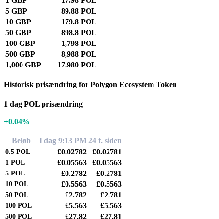
1 GBP
17.98 POL
5 GBP
89.88 POL
10 GBP
179.8 POL
50 GBP
898.8 POL
100 GBP
1,798 POL
500 GBP
8,988 POL
1,000 GBP
17,980 POL
Historisk prisændring for Polygon Ecosystem Token
1 dag POL prisændring
+0.04%
Beløb
I dag 9:13 PM
24 t. siden
£0.02782
£0.02781
0.5
POL
£0.05563
£0.05563
1
POL
£0.2782
£0.2781
5
POL
£0.5563
£0.5563
10
POL
£2.782
£2.781
50
POL
£5.563
£5.563
100
POL
£27.82
£27.81
500
POL