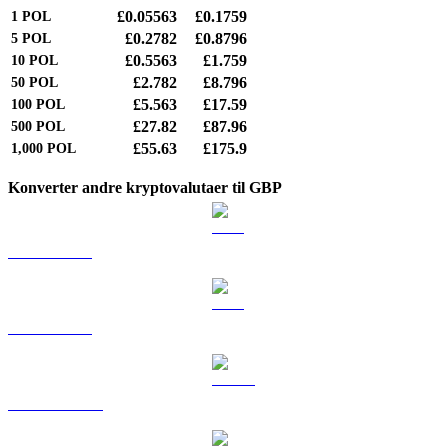
£0.05563
£0.1759
1
POL
£0.2782
£0.8796
5
POL
£0.5563
£1.759
10
POL
£2.782
£8.796
50
POL
£5.563
£17.59
100
POL
£27.82
£87.96
500
POL
£55.63
£175.9
1,000
POL
Konverter andre kryptovalutaer til GBP
BTC til GBP
ETH til GBP
USDT til GBP