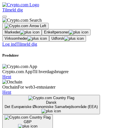
Tilmeld dig
Markeder
Enkeltpersoner
Virksomheder
Udforsk
Log ind
Tilmeld dig
Produkter
Crypto.com App
Til hverdagsbrugere
Hent
Onchain
For web3-entusiaster
Hent
Dansk
Det Europæiske Økonomiske Samarbejdsområde (EEA)
GBP