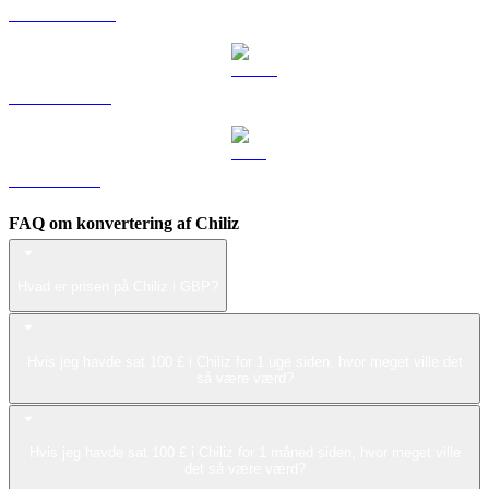
DOGE til GBP
USDS til GBP
LEO til GBP
FAQ om konvertering af Chiliz
Hvad er prisen på Chiliz i GBP?
Hvis jeg havde sat 100 £ i Chiliz for 1 uge siden, hvor meget ville det
så være værd?
Hvis jeg havde sat 100 £ i Chiliz for 1 måned siden, hvor meget ville
det så være værd?