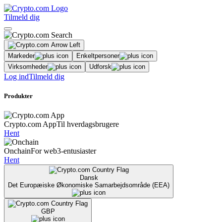
Tilmeld dig
Markeder
Enkeltpersoner
Virksomheder
Udforsk
Log ind
Tilmeld dig
Produkter
Crypto.com App
Til hverdagsbrugere
Hent
Onchain
For web3-entusiaster
Hent
Dansk
Det Europæiske Økonomiske Samarbejdsområde (EEA)
GBP