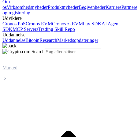
Om
os
Virksomhedsnyheder
Produktnyheder
Begivenheder
Karriere
Partner
og registrering
Udviklere
Cronos PoS
Cronos EVM
Cronos zkEVM
Pay SDK
AI Agent
SDK
MCP Servers
Trading Skill Repo
Uddannelse
Uddannelse
Bitcoin
Research
Markedsopdateringer
Marked
Chiliz
Livepris på Chiliz CHZ