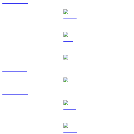
BNB til GBP
USDC til GBP
XRP til GBP
SOL til GBP
TRX til GBP
HYPE til GBP