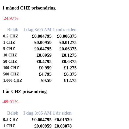
1 måned CHZ prisændring
-24.97%
Beløb
I dag 3:05 AM
1 mdr. siden
£0.004795
£0.006375
0.5
CHZ
£0.00959
£0.01275
1
CHZ
£0.04795
£0.06375
5
CHZ
£0.0959
£0.1275
10
CHZ
£0.4795
£0.6375
50
CHZ
£0.959
£1.275
100
CHZ
£4.795
£6.375
500
CHZ
£9.59
£12.75
1,000
CHZ
1 år CHZ prisændring
-69.01%
Beløb
I dag 3:05 AM
1 år siden
£0.004795
£0.01539
0.5
CHZ
£0.00959
£0.03078
1
CHZ