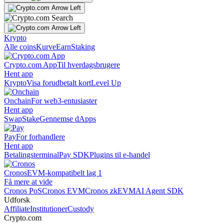
Krypto
Alle coins
Kurve
Earn
Staking
Crypto.com App
Til hverdagsbrugere
Hent app
Krypto
Visa forudbetalt kort
Level Up
Onchain
For web3-entusiaster
Hent app
Swap
Stake
Gennemse dApps
Pay
For forhandlere
Hent app
Betalingsterminal
Pay SDK
Plugins til e-handel
Cronos
EVM-kompatibelt lag 1
Få mere at vide
Cronos PoS
Cronos EVM
Cronos zkEVM
AI Agent SDK
Udforsk
Affiliate
Institutioner
Custody
Crypto.com