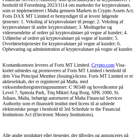
henhold til Forordning 2023/1114 om markeder for kryptovalutaer,
som er implementeret i Malta gennem Markets in Crypto Assets Act.
Foris DAX MT Limited er bemyndiget til at levere følgende
tjenester: 1. Veksling af kryptovalutaer til penge; 2. Veksling af
kryptovalutaer til andre kryptovalutaer; 3. Modtagelse og
videresendelse af ordrer på kryptovalutaer på vegne af kunder; 4.
Udførelse af ordrer på kryptovalutaer på vegne af kunder; 5.
Overførselstjenester for kryptovalutaer på vegne af kunder; 6.
Opbevaring og administration af kryptovalutaer på vegne af kunder.
Kontantkontoen leveres af Foris MT Limited.
Crypto.com
Visa-
kortet udstedes og promoveres af Foris MT Limited i henhold til
dets Visa Principal Member (Issuing)-licens. Foris MT Limited er et
aktieselskab, der er registreret på Malta, med
virksomhedsregistreringsnummer: C 90348 og hovedkontor på
Level 7, Spinola Park, Triq Mikiel Ang Borg, SPK 1000, St.
Julians, Malta, behørigt autoriseret af Malta Financial Services
Authority som et finansielt institut med licens til at udstede
elektroniske penge i henhold til 3rd Schedule to the Financial
Institutions Act (Electronic Money Institutions).
Alle andre produkter eller tjenester, der tilbydes og annonceres på