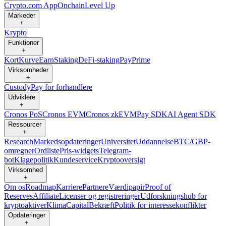
Crypto.com App
Onchain
Level Up
Markeder
+
Krypto
Funktioner
+
Kort
Kurve
Earn
Staking
DeFi-staking
Pay
Prime
Virksomheder
+
Custody
Pay for forhandlere
Udviklere
+
Cronos PoS
Cronos EVM
Cronos zkEVM
Pay SDK
AI Agent SDK
Ressourcer
+
Research
Markedsopdateringer
Universitet
Uddannelse
BTC/GBP-
omregner
Ordliste
Pris-widgets
Telegram-
bot
Klagepolitik
Kundeservice
Kryptooversigt
Virksomhed
+
Om os
Roadmap
Karriere
Partnere
Værdipapir
Proof of
Reserves
Affiliate
Licenser og registreringer
Udforskningshub for
kryptoaktiver
Klima
Capital
Bekræft
Politik for interessekonflikter
Opdateringer
+