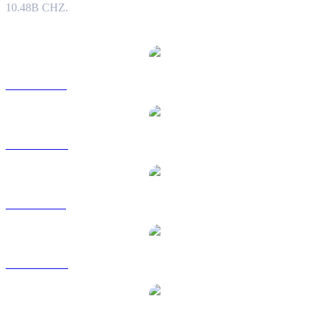
10.48B CHZ.
Populære Chiliz-konverteringspar
CHZ til USD
CHZ til AUD
CHZ til BRL
CHZ til CAD