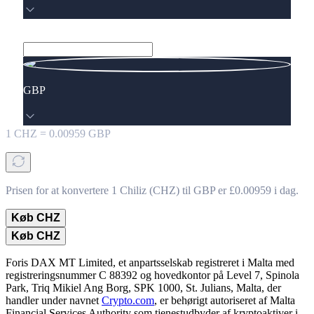
GBP
1
CHZ
=
0.00959
GBP
Prisen for at konvertere 1 Chiliz (CHZ) til GBP er £0.00959 i dag.
Køb CHZ
Køb CHZ
Foris DAX MT Limited, et anpartsselskab registreret i Malta med
registreringsnummer C 88392 og hovedkontor på Level 7, Spinola
Park, Triq Mikiel Ang Borg, SPK 1000, St. Julians, Malta, der
handler under navnet
Crypto.com
, er behørigt autoriseret af Malta
Financial Services Authority som tjenestudbyder af kryptoaktiver i