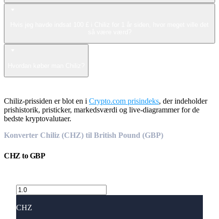
Hvis jeg havde indsat 100 £ i Chiliz for 1 år siden, hvor meget ville det
så være værd?
Hvordan køber man Chiliz?
Chiliz-prissiden er blot en i
Crypto.com prisindeks
, der indeholder
prishistorik, pristicker, markedsværdi og live-diagrammer for de
bedste kryptovalutaer.
Konverter Chiliz (CHZ) til British Pound (GBP)
CHZ
to
GBP
CHZ