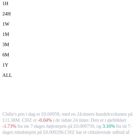
1H
24H
1W
1M
3M
6M
1Y
ALL
Chiliz (CHZ) til GBP – valutakurs og
markedsdata
Chiliz's pris i dag er £0.00959, med en 24-timers handelsvolumen på
£11.38M. CHZ er
-0.04%
i de sidste 24 timer.
Den er i øjeblikket
-1.73%
fra sin 7-dages højestepris på £0.009759,
og
3.16%
fra sit 7-
dages mindstepris på £0.009296.
CHZ har et cirkulerende udbud af