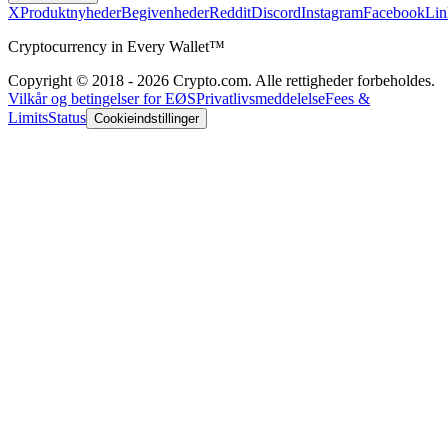
X
Produktnyheder
Begivenheder
Reddit
Discord
Instagram
Facebook
Lin
Cryptocurrency in Every Wallet™
Copyright © 2018 - 2026 Crypto.com. Alle rettigheder forbeholdes.
Vilkår og betingelser for EØS
Privatlivsmeddelelse
Fees &
Limits
Status
Cookieindstillinger