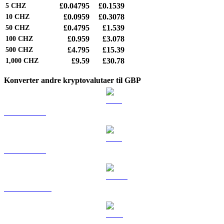
£0.04795
£0.1539
5
CHZ
£0.0959
£0.3078
10
CHZ
£0.4795
£1.539
50
CHZ
£0.959
£3.078
100
CHZ
£4.795
£15.39
500
CHZ
£9.59
£30.78
1,000
CHZ
Konverter andre kryptovalutaer til GBP
BTC til GBP
ETH til GBP
USDT til GBP