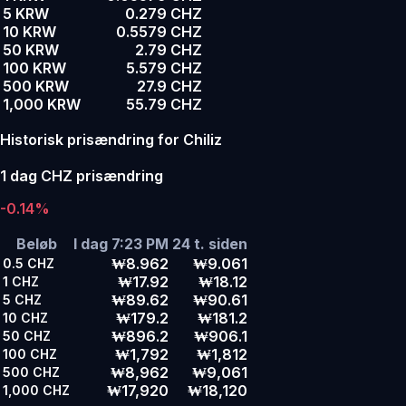
5 KRW
0.279 CHZ
10 KRW
0.5579 CHZ
50 KRW
2.79 CHZ
100 KRW
5.579 CHZ
500 KRW
27.9 CHZ
1,000 KRW
55.79 CHZ
Historisk prisændring for Chiliz
1 dag CHZ prisændring
-0.14%
Beløb
I dag 7:23 PM
24 t. siden
₩8.962
₩9.061
0.5
CHZ
₩17.92
₩18.12
1
CHZ
₩89.62
₩90.61
5
CHZ
₩179.2
₩181.2
10
CHZ
₩896.2
₩906.1
50
CHZ
₩1,792
₩1,812
100
CHZ
₩8,962
₩9,061
500
CHZ
₩17,920
₩18,120
1,000
CHZ