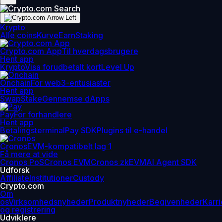
Krypto
Alle coins
Kurve
Earn
Staking
Crypto.com App
Til hverdagsbrugere
Hent app
Krypto
Visa forudbetalt kort
Level Up
Onchain
For web3-entusiaster
Hent app
Swap
Stake
Gennemse dApps
Pay
For forhandlere
Hent app
Betalingsterminal
Pay SDK
Plugins til e-handel
Cronos
EVM-kompatibelt lag 1
Få mere at vide
Cronos PoS
Cronos EVM
Cronos zkEVM
AI Agent SDK
Udforsk
Affiliate
Institutioner
Custody
Crypto.com
Om
os
Virksomhedsnyheder
Produktnyheder
Begivenheder
Karri
og registrering
Udviklere