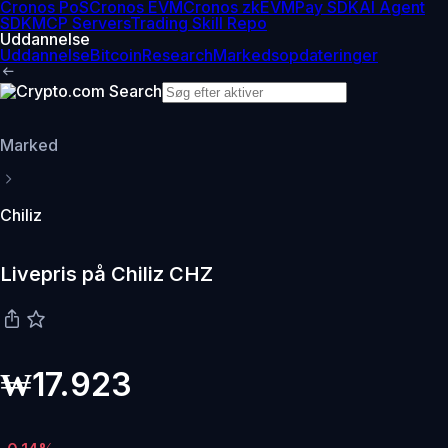
Cronos PoS
Cronos EVM
Cronos zkEVM
Pay SDK
AI Agent
SDK
MCP Servers
Trading Skill Repo
Uddannelse
Uddannelse
Bitcoin
Research
Markedsopdateringer
Marked
Chiliz
Livepris på Chiliz CHZ
₩17.923