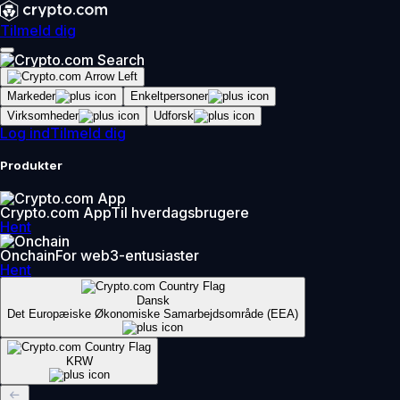
Tilmeld dig
Markeder
Enkeltpersoner
Virksomheder
Udforsk
Log ind
Tilmeld dig
Produkter
Crypto.com App
Til hverdagsbrugere
Hent
Onchain
For web3-entusiaster
Hent
Dansk
Det Europæiske Økonomiske Samarbejdsområde (EEA)
KRW