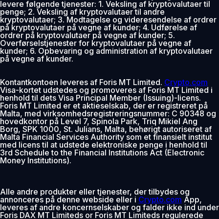
levere følgende tjenester: 1. Veksling af kryptovalutaer til
penge; 2. Veksling af kryptovalutaer til andre
kryptovalutaer; 3. Modtagelse og videresendelse af ordrer
på kryptovalutaer på vegne af kunder; 4. Udførelse af
ordrer på kryptovalutaer på vegne af kunder; 5.
Overførselstjenester for kryptovalutaer på vegne af
kunder; 6. Opbevaring og administration af kryptovalutaer
på vegne af kunder.
Kontantkontoen leveres af Foris MT Limited.
Crypto.com
Visa-kortet udstedes og promoveres af Foris MT Limited i
henhold til dets Visa Principal Member (Issuing)-licens.
Foris MT Limited er et aktieselskab, der er registreret på
Malta, med virksomhedsregistreringsnummer: C 90348 og
hovedkontor på Level 7, Spinola Park, Triq Mikiel Ang
Borg, SPK 1000, St. Julians, Malta, behørigt autoriseret af
Malta Financial Services Authority som et finansielt institut
med licens til at udstede elektroniske penge i henhold til
3rd Schedule to the Financial Institutions Act (Electronic
Money Institutions).
Alle andre produkter eller tjenester, der tilbydes og
annonceres på denne webside eller i
Crypto.com
App,
leveres af andre koncernselskaber og falder ikke ind under
Foris DAX MT Limiteds or Foris MT Limiteds regulerede