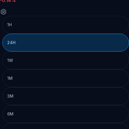
-0.14%
1H
24H
1W
1M
3M
6M