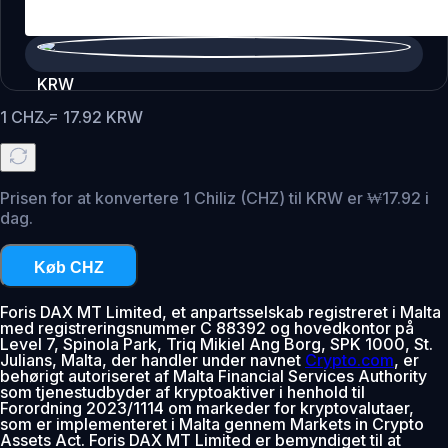
KRW
1
CHZ
=
17.92
KRW
Prisen for at konvertere 1 Chiliz (CHZ) til KRW er ₩17.92 i
dag.
Køb CHZ
Foris DAX MT Limited, et anpartsselskab registreret i Malta
med registreringsnummer C 88392 og hovedkontor på
Level 7, Spinola Park, Triq Mikiel Ang Borg, SPK 1000, St.
Julians, Malta, der handler under navnet
Crypto.com
, er
behørigt autoriseret af Malta Financial Services Authority
som tjenestudbyder af kryptoaktiver i henhold til
Forordning 2023/1114 om markeder for kryptovalutaer,
som er implementeret i Malta gennem Markets in Crypto
Assets Act. Foris DAX MT Limited er bemyndiget til at