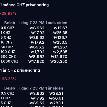
1 måned CHZ prisændring
-28.93%
Beløb
I dag 7:23 PM
1 mdr. siden
₩8.962
₩12.67
0.5
CHZ
₩17.92
₩25.35
1
CHZ
₩89.62
₩126.7
5
CHZ
₩179.2
₩253.5
10
CHZ
₩896.2
₩1,267
50
CHZ
₩1,792
₩2,535
100
CHZ
₩8,962
₩12,670
500
CHZ
₩17,920
₩25,350
1,000
CHZ
1 år CHZ prisændring
-68.23%
Beløb
I dag 7:23 PM
1 år siden
₩8.962
₩28.31
0.5
CHZ
₩17.92
₩56.61
1
CHZ
₩89.62
₩283.1
5
CHZ