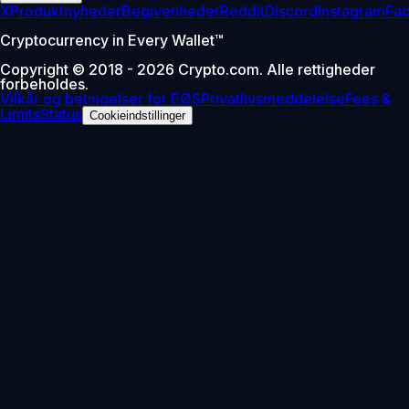
X
Produktnyheder
Begivenheder
Reddit
Discord
Instagram
Fa
Cryptocurrency in Every Wallet™
Copyright © 2018 - 2026 Crypto.com. Alle rettigheder
forbeholdes.
Vilkår og betingelser for EØS
Privatlivsmeddelelse
Fees &
Limits
Status
Cookieindstillinger