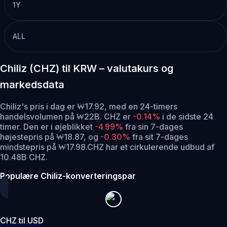
1Y
ALL
Chiliz (CHZ) til KRW – valutakurs og
markedsdata
Chiliz's pris i dag er ₩17.92, med en 24-timers
handelsvolumen på ₩22B. CHZ er
-0.14%
i de sidste 24
timer.
Den er i øjeblikket
-4.99%
fra sin 7-dages
højestepris på ₩18.87,
og
-0.30%
fra sit 7-dages
mindstepris på ₩17.98.
CHZ har et cirkulerende udbud af
10.48B CHZ.
Populære Chiliz-konverteringspar
CHZ til USD