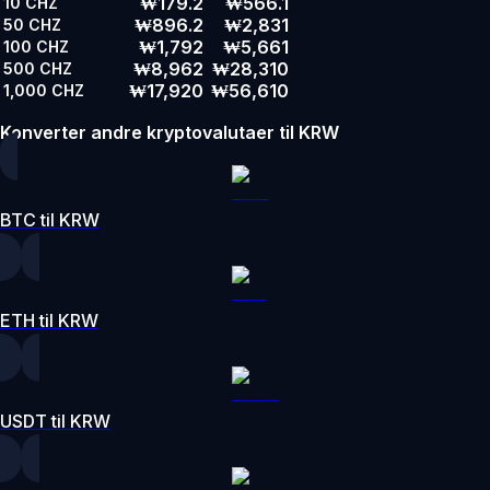
₩179.2
₩566.1
10
CHZ
₩896.2
₩2,831
50
CHZ
₩1,792
₩5,661
100
CHZ
₩8,962
₩28,310
500
CHZ
₩17,920
₩56,610
1,000
CHZ
Konverter andre kryptovalutaer til KRW
BTC til KRW
ETH til KRW
USDT til KRW