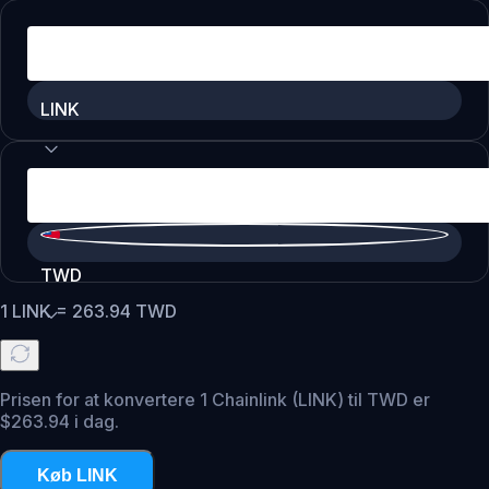
LINK
TWD
1
LINK
=
263.94
TWD
Prisen for at konvertere 1 Chainlink (LINK) til TWD er
$263.94 i dag.
Køb LINK