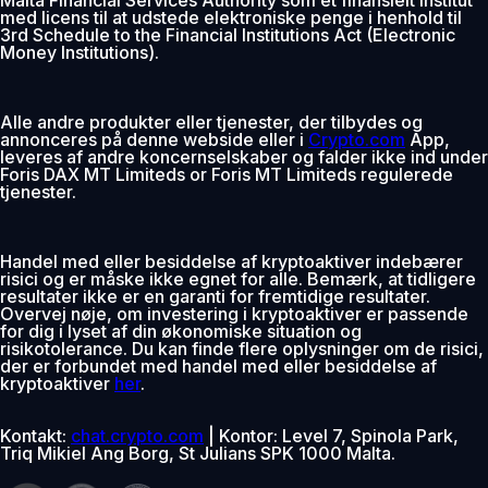
med licens til at udstede elektroniske penge i henhold til
3rd Schedule to the Financial Institutions Act (Electronic
Money Institutions).
Alle andre produkter eller tjenester, der tilbydes og
annonceres på denne webside eller i
Crypto.com
App,
leveres af andre koncernselskaber og falder ikke ind under
Foris DAX MT Limiteds or Foris MT Limiteds regulerede
tjenester.
Handel med eller besiddelse af kryptoaktiver indebærer
risici og er måske ikke egnet for alle. Bemærk, at tidligere
resultater ikke er en garanti for fremtidige resultater.
Overvej nøje, om investering i kryptoaktiver er passende
for dig i lyset af din økonomiske situation og
risikotolerance. Du kan finde flere oplysninger om de risici,
der er forbundet med handel med eller besiddelse af
kryptoaktiver
her
.
Kontakt:
chat.crypto.com
| Kontor: Level 7, Spinola Park,
Triq Mikiel Ang Borg, St Julians SPK 1000 Malta.