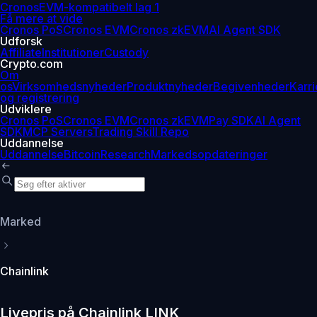
Cronos
EVM-kompatibelt lag 1
Få mere at vide
Cronos PoS
Cronos EVM
Cronos zkEVM
AI Agent SDK
Udforsk
Affiliate
Institutioner
Custody
Crypto.com
Om
os
Virksomhedsnyheder
Produktnyheder
Begivenheder
Karri
og registrering
Udviklere
Cronos PoS
Cronos EVM
Cronos zkEVM
Pay SDK
AI Agent
SDK
MCP Servers
Trading Skill Repo
Uddannelse
Uddannelse
Bitcoin
Research
Markedsopdateringer
Marked
Chainlink
Livepris på Chainlink LINK