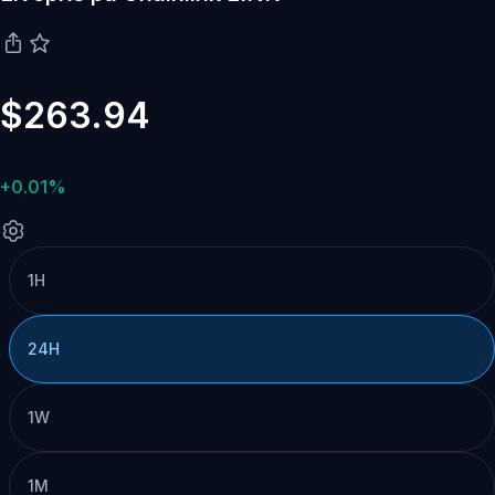
$263.94
+0.01%
1H
24H
1W
1M