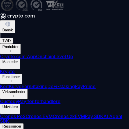
Dansk
|
TWD
Produkter
+
Crypto.com App
Onchain
Level Up
Markeder
+
Krypto
Funktioner
+
Kort
Kurve
Earn
Staking
DeFi-staking
Pay
Prime
Virksomheder
+
Custody
Pay for forhandlere
Udviklere
+
Cronos PoS
Cronos EVM
Cronos zkEVM
Pay SDK
AI Agent
SDK
Ressourcer