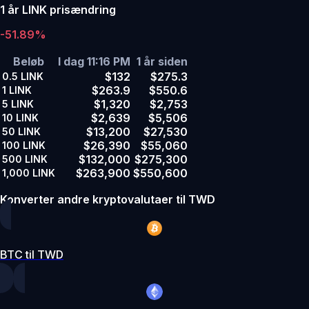
1 år LINK prisændring
-51.89%
Beløb
I dag 11:16 PM
1 år siden
$132
$275.3
0.5
LINK
$263.9
$550.6
1
LINK
$1,320
$2,753
5
LINK
$2,639
$5,506
10
LINK
$13,200
$27,530
50
LINK
$26,390
$55,060
100
LINK
$132,000
$275,300
500
LINK
$263,900
$550,600
1,000
LINK
Konverter andre kryptovalutaer til TWD
BTC til TWD