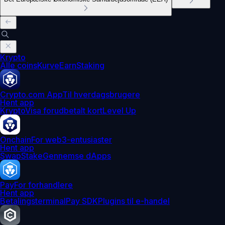
Krypto
Alle coins
Kurve
Earn
Staking
Crypto.com App
Til hverdagsbrugere
Hent app
Krypto
Visa forudbetalt kort
Level Up
Onchain
For web3-entusiaster
Hent app
Swap
Stake
Gennemse dApps
Pay
For forhandlere
Hent app
Betalingsterminal
Pay SDK
Plugins til e-handel