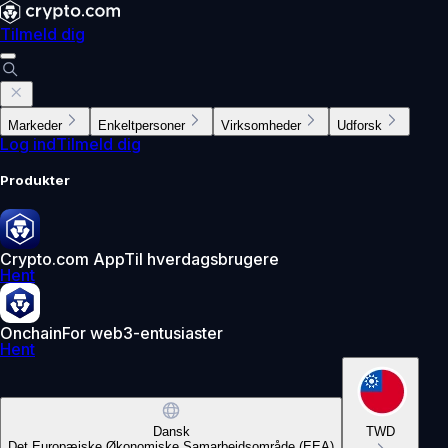
Tilmeld dig
Markeder
Enkeltpersoner
Virksomheder
Udforsk
Log ind
Tilmeld dig
Produkter
Crypto.com App
Til hverdagsbrugere
Hent
Onchain
For web3-entusiaster
Hent
Dansk
TWD
Det Europæiske Økonomiske Samarbejdsområde (EEA)