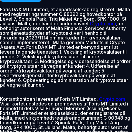
Foris DAX MT Limited, et anpartsselskab registreret i Malta
med registreringsnummer C 88392 og hovedkontor på
Level 7, Spinola Park, Triq Mikiel Ang Borg, SPK 1000, St.
Julians, Malta, der handler under navnet
Crypto.com
, er
behørigt autoriseret af Malta Financial Services Authority
som tjenestudbyder af kryptoaktiver i henhold til
Forordning 2023/1114 om markeder for kryptovalutaer,
som er implementeret i Malta gennem Markets in Crypto
Assets Act. Foris DAX MT Limited er bemyndiget til at
levere følgende tjenester: 1. Veksling af kryptovalutaer til
penge; 2. Veksling af kryptovalutaer til andre
kryptovalutaer; 3. Modtagelse og videresendelse af ordrer
på kryptovalutaer på vegne af kunder; 4. Udførelse af
ordrer på kryptovalutaer på vegne af kunder; 5.
Overførselstjenester for kryptovalutaer på vegne af
kunder; 6. Opbevaring og administration af kryptovalutaer
på vegne af kunder.
Kontantkontoen leveres af Foris MT Limited.
Crypto.com
Visa-kortet udstedes og promoveres af Foris MT Limited i
henhold til dets Visa Principal Member (Issuing)-licens.
Foris MT Limited er et aktieselskab, der er registreret på
Malta, med virksomhedsregistreringsnummer: C 90348 og
hovedkontor på Level 7, Spinola Park, Triq Mikiel Ang
Borg, SPK 1000, St. Julians, Malta, behørigt autoriseret af
Malta Financial Services Authority som et finansielt institut