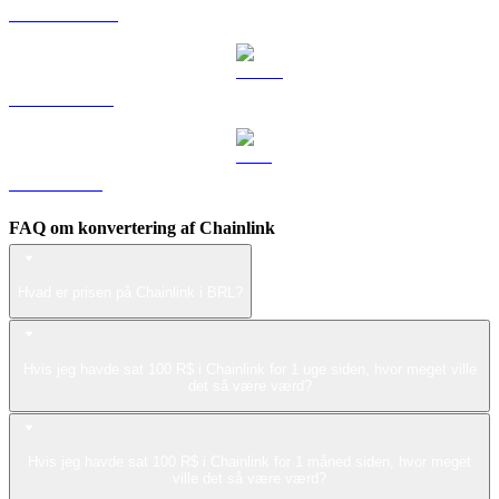
DOGE til BRL
USDS til BRL
LEO til BRL
FAQ om konvertering af Chainlink
Hvad er prisen på Chainlink i BRL?
Hvis jeg havde sat 100 R$ i Chainlink for 1 uge siden, hvor meget ville
det så være værd?
Hvis jeg havde sat 100 R$ i Chainlink for 1 måned siden, hvor meget
ville det så være værd?