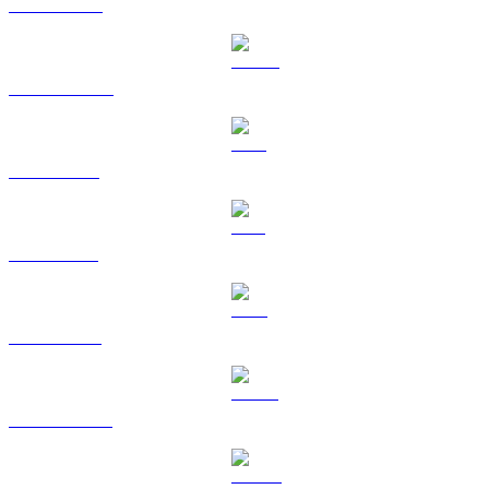
BNB til BRL
USDC til BRL
XRP til BRL
SOL til BRL
TRX til BRL
HYPE til BRL