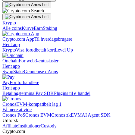
Krypto
Alle coins
Kurve
Earn
Staking
Crypto.com App
Til hverdagsbrugere
Hent app
Krypto
Visa forudbetalt kort
Level Up
Onchain
For web3-entusiaster
Hent app
Swap
Stake
Gennemse dApps
Pay
For forhandlere
Hent app
Betalingsterminal
Pay SDK
Plugins til e-handel
Cronos
EVM-kompatibelt lag 1
Få mere at vide
Cronos PoS
Cronos EVM
Cronos zkEVM
AI Agent SDK
Udforsk
Affiliate
Institutioner
Custody
Crypto.com