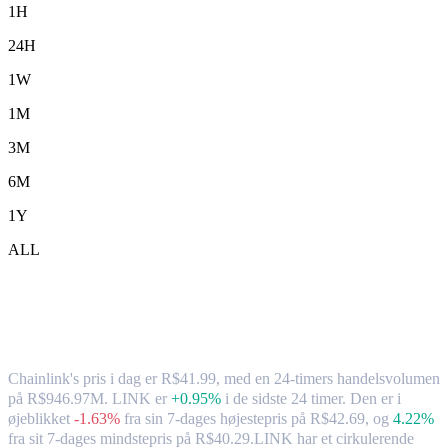
1H
24H
1W
1M
3M
6M
1Y
ALL
Chainlink (LINK) til BRL – valutakurs og
markedsdata
Chainlink's pris i dag er R$41.99, med en 24-timers handelsvolumen
på R$946.97M. LINK er
+0.95%
i de sidste 24 timer.
Den er i
øjeblikket
-1.63%
fra sin 7-dages højestepris på R$42.69,
og
4.22%
fra sit 7-dages mindstepris på R$40.29.
LINK har et cirkulerende