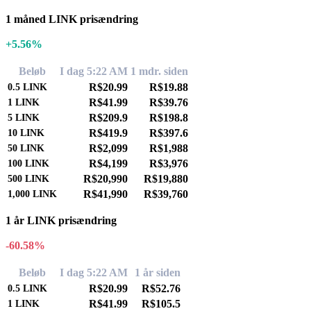
1 måned LINK prisændring
+5.56%
Beløb
I dag 5:22 AM
1 mdr. siden
R$20.99
R$19.88
0.5
LINK
R$41.99
R$39.76
1
LINK
R$209.9
R$198.8
5
LINK
R$419.9
R$397.6
10
LINK
R$2,099
R$1,988
50
LINK
R$4,199
R$3,976
100
LINK
R$20,990
R$19,880
500
LINK
R$41,990
R$39,760
1,000
LINK
1 år LINK prisændring
-60.58%
Beløb
I dag 5:22 AM
1 år siden
R$20.99
R$52.76
0.5
LINK
R$41.99
R$105.5
1
LINK