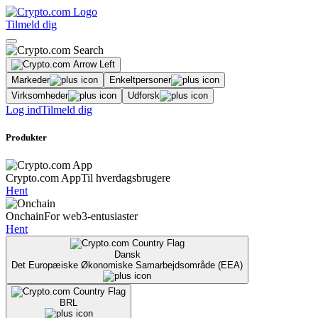
Tilmeld dig
Markeder
Enkeltpersoner
Virksomheder
Udforsk
Log ind
Tilmeld dig
Produkter
Crypto.com App
Til hverdagsbrugere
Hent
Onchain
For web3-entusiaster
Hent
Dansk
Det Europæiske Økonomiske Samarbejdsområde (EEA)
BRL