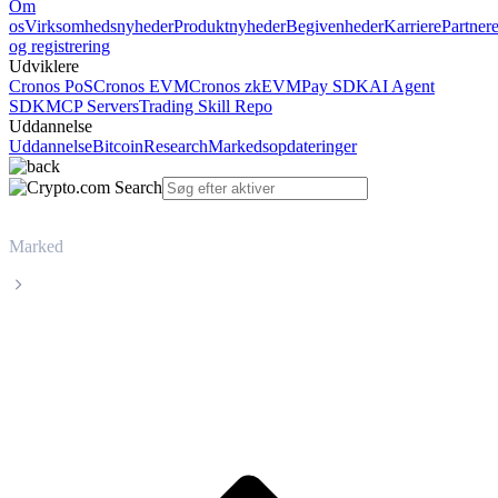
Om
os
Virksomhedsnyheder
Produktnyheder
Begivenheder
Karriere
Partner
og registrering
Udviklere
Cronos PoS
Cronos EVM
Cronos zkEVM
Pay SDK
AI Agent
SDK
MCP Servers
Trading Skill Repo
Uddannelse
Uddannelse
Bitcoin
Research
Markedsopdateringer
Marked
Chainlink
Livepris på Chainlink LINK