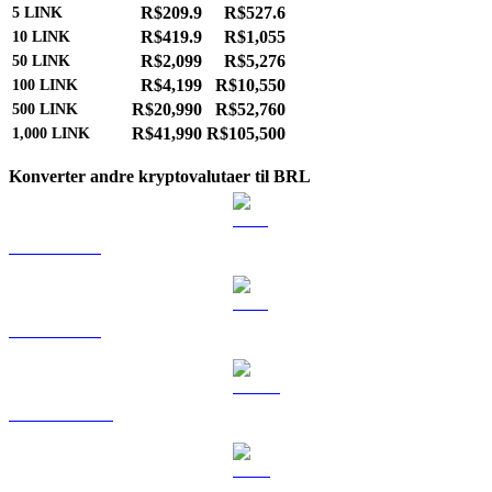
R$209.9
R$527.6
5
LINK
R$419.9
R$1,055
10
LINK
R$2,099
R$5,276
50
LINK
R$4,199
R$10,550
100
LINK
R$20,990
R$52,760
500
LINK
R$41,990
R$105,500
1,000
LINK
Konverter andre kryptovalutaer til BRL
BTC til BRL
ETH til BRL
USDT til BRL