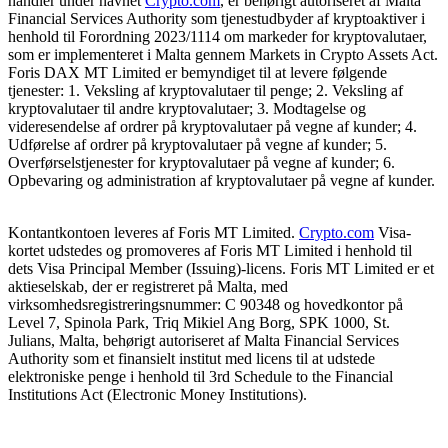
handler under navnet
Crypto.com
, er behørigt autoriseret af Malta
Financial Services Authority som tjenestudbyder af kryptoaktiver i
henhold til Forordning 2023/1114 om markeder for kryptovalutaer,
som er implementeret i Malta gennem Markets in Crypto Assets Act.
Foris DAX MT Limited er bemyndiget til at levere følgende
tjenester: 1. Veksling af kryptovalutaer til penge; 2. Veksling af
kryptovalutaer til andre kryptovalutaer; 3. Modtagelse og
videresendelse af ordrer på kryptovalutaer på vegne af kunder; 4.
Udførelse af ordrer på kryptovalutaer på vegne af kunder; 5.
Overførselstjenester for kryptovalutaer på vegne af kunder; 6.
Opbevaring og administration af kryptovalutaer på vegne af kunder.
Kontantkontoen leveres af Foris MT Limited.
Crypto.com
Visa-
kortet udstedes og promoveres af Foris MT Limited i henhold til
dets Visa Principal Member (Issuing)-licens. Foris MT Limited er et
aktieselskab, der er registreret på Malta, med
virksomhedsregistreringsnummer: C 90348 og hovedkontor på
Level 7, Spinola Park, Triq Mikiel Ang Borg, SPK 1000, St.
Julians, Malta, behørigt autoriseret af Malta Financial Services
Authority som et finansielt institut med licens til at udstede
elektroniske penge i henhold til 3rd Schedule to the Financial
Institutions Act (Electronic Money Institutions).