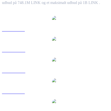
udbud på 748.1M LINK og et maksimalt udbud på 1B LINK .
Populære Chainlink-konverteringspar
LINK til USD
LINK til AUD
LINK til CAD
LINK til EUR