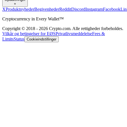
+
X
Produktnyheder
Begivenheder
Reddit
Discord
Instagram
Facebook
Lin
Cryptocurrency in Every Wallet™
Copyright © 2018 - 2026 Crypto.com. Alle rettigheder forbeholdes.
Vilkår og betingelser for EØS
Privatlivsmeddelelse
Fees &
Limits
Status
Cookieindstillinger