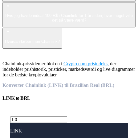
Hvis jeg havde indsat 100 R$ i Chainlink for 1 år siden, hvor meget ville
det så være værd?
Hvordan køber man Chainlink?
Chainlink-prissiden er blot en i
Crypto.com prisindeks
, der
indeholder prishistorik, pristicker, markedsværdi og live-diagrammer
for de bedste kryptovalutaer.
Konverter Chainlink (LINK) til Brazilian Real (BRL)
LINK
to
BRL
LINK