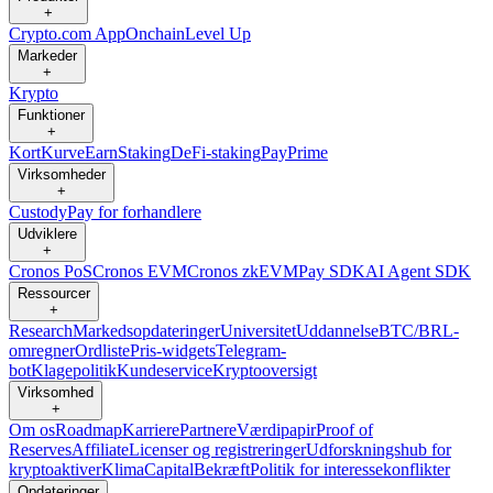
+
Crypto.com App
Onchain
Level Up
Markeder
+
Krypto
Funktioner
+
Kort
Kurve
Earn
Staking
DeFi-staking
Pay
Prime
Virksomheder
+
Custody
Pay for forhandlere
Udviklere
+
Cronos PoS
Cronos EVM
Cronos zkEVM
Pay SDK
AI Agent SDK
Ressourcer
+
Research
Markedsopdateringer
Universitet
Uddannelse
BTC/BRL-
omregner
Ordliste
Pris-widgets
Telegram-
bot
Klagepolitik
Kundeservice
Kryptooversigt
Virksomhed
+
Om os
Roadmap
Karriere
Partnere
Værdipapir
Proof of
Reserves
Affiliate
Licenser og registreringer
Udforskningshub for
kryptoaktiver
Klima
Capital
Bekræft
Politik for interessekonflikter
Opdateringer