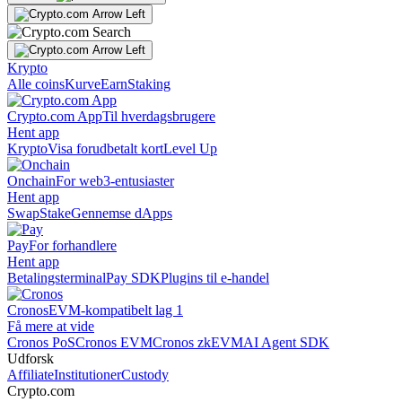
Krypto
Alle coins
Kurve
Earn
Staking
Crypto.com App
Til hverdagsbrugere
Hent app
Krypto
Visa forudbetalt kort
Level Up
Onchain
For web3-entusiaster
Hent app
Swap
Stake
Gennemse dApps
Pay
For forhandlere
Hent app
Betalingsterminal
Pay SDK
Plugins til e-handel
Cronos
EVM-kompatibelt lag 1
Få mere at vide
Cronos PoS
Cronos EVM
Cronos zkEVM
AI Agent SDK
Udforsk
Affiliate
Institutioner
Custody
Crypto.com