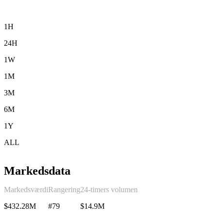
1H
24H
1W
1M
3M
6M
1Y
ALL
Markedsdata
Markedsværdi
Rangering
24-timers volumen
$432.28M
#79
$14.9M