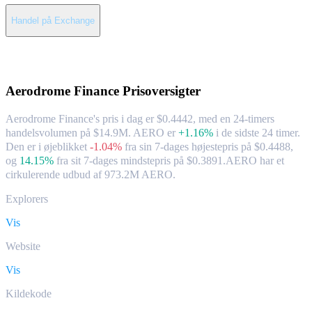
Handel på Exchange
Om Aerodrome Finance
Aerodrome Finance
Prisoversigter
Aerodrome Finance's pris i dag er $0.4442, med en 24-timers
handelsvolumen på $14.9M. AERO er
+1.16%
i de sidste 24 timer.
Den er i øjeblikket
-1.04%
fra sin 7-dages højestepris på $0.4488,
og
14.15%
fra sit 7-dages mindstepris på $0.3891.
AERO har et
cirkulerende udbud af 973.2M AERO.
Explorers
Vis
Website
Vis
Kildekode