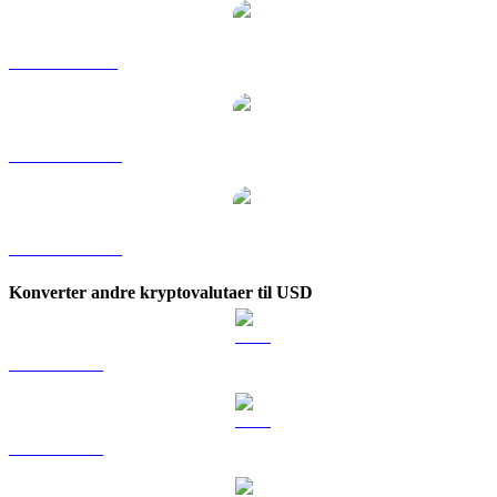
AERO til SGD
AERO til TWD
AERO til KRW
Konverter andre kryptovalutaer til USD
BTC til USD
ETH til USD