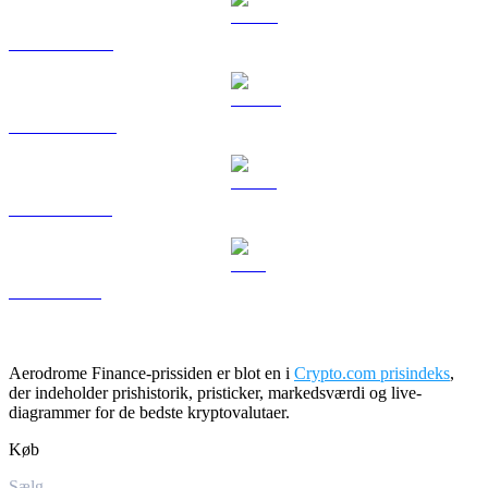
HYPE til USD
DOGE til USD
USDS til USD
LEO til USD
Aerodrome Finance-prissiden er blot en i
Crypto.com prisindeks
,
der indeholder prishistorik, pristicker, markedsværdi og live-
diagrammer for de bedste kryptovalutaer.
Køb
Sælg