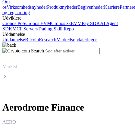
Om
os
Virksomhedsnyheder
Produktnyheder
Begivenheder
Karriere
Partner
og registrering
Udviklere
Cronos PoS
Cronos EVM
Cronos zkEVM
Pay SDK
AI Agent
SDK
MCP Servers
Trading Skill Repo
Uddannelse
Uddannelse
Bitcoin
Research
Markedsopdateringer
Marked
Aerodrome Finance
Aerodrome Finance
AERO