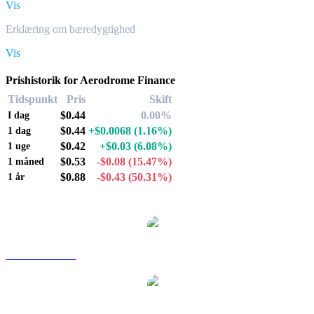
Vis
Erklæring om bæredygtighed
Vis
Prishistorik for Aerodrome Finance
Tidspunkt
Pris
Skift
$0.44
0.00%
I dag
$0.44
+$0.0068
(1.16%)
1 dag
$0.42
+$0.03
(6.08%)
1 uge
$0.53
-$0.08
(15.47%)
1 måned
$0.88
-$0.43
(50.31%)
1 år
Populære Aerodrome Finance-konverteringspar
AERO til AUD
AERO til BRL