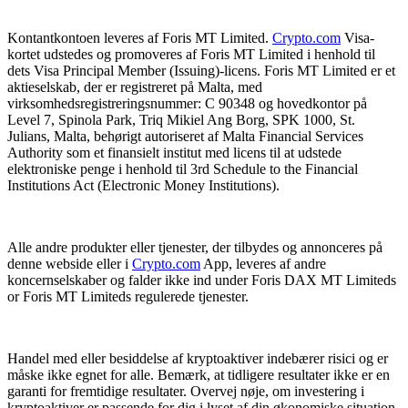
Kontantkontoen leveres af Foris MT Limited.
Crypto.com
Visa-
kortet udstedes og promoveres af Foris MT Limited i henhold til
dets Visa Principal Member (Issuing)-licens. Foris MT Limited er et
aktieselskab, der er registreret på Malta, med
virksomhedsregistreringsnummer: C 90348 og hovedkontor på
Level 7, Spinola Park, Triq Mikiel Ang Borg, SPK 1000, St.
Julians, Malta, behørigt autoriseret af Malta Financial Services
Authority som et finansielt institut med licens til at udstede
elektroniske penge i henhold til 3rd Schedule to the Financial
Institutions Act (Electronic Money Institutions).
Alle andre produkter eller tjenester, der tilbydes og annonceres på
denne webside eller i
Crypto.com
App, leveres af andre
koncernselskaber og falder ikke ind under Foris DAX MT Limiteds
or Foris MT Limiteds regulerede tjenester.
Handel med eller besiddelse af kryptoaktiver indebærer risici og er
måske ikke egnet for alle. Bemærk, at tidligere resultater ikke er en
garanti for fremtidige resultater. Overvej nøje, om investering i
kryptoaktiver er passende for dig i lyset af din økonomiske situation