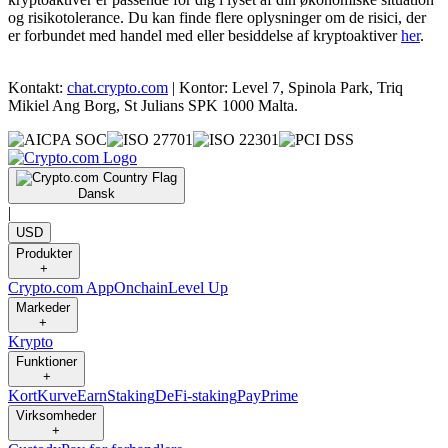
og risikotolerance. Du kan finde flere oplysninger om de risici, der
er forbundet med handel med eller besiddelse af kryptoaktiver
her
.
Kontakt:
chat.crypto.com
| Kontor: Level 7, Spinola Park, Triq
Mikiel Ang Borg, St Julians SPK 1000 Malta.
Dansk
|
USD
Produkter
+
Crypto.com App
Onchain
Level Up
Markeder
+
Krypto
Funktioner
+
Kort
Kurve
Earn
Staking
DeFi-staking
Pay
Prime
Virksomheder
+