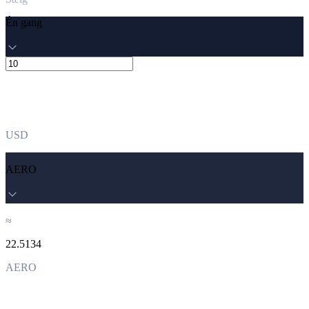
Én gang
USD
AERO
≈
22.5134
AERO