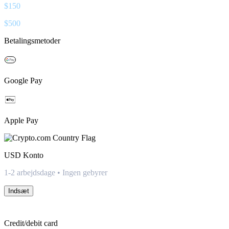
$
150
$
500
Betalingsmetoder
Google Pay
Apple Pay
USD
Konto
1-2 arbejdsdage • Ingen gebyrer
Indsæt
Credit/debit card