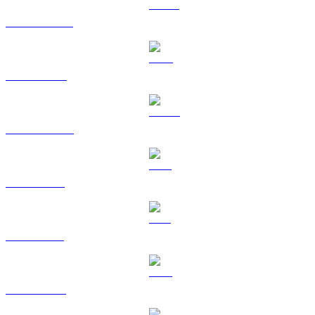
USDT til USD
BNB til USD
USDC til USD
XRP til USD
SOL til USD
TRX til USD