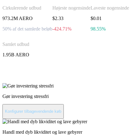
Cirkulerende udbud
Højeste nogensinde
Laveste nogensinde
973.2M AERO
$2.33
$0.01
50% af det samlede beløb
-424.71%
98.55%
Samlet udbud
1.95B AERO
Invester i Aerodrome Finance
Gør investering stressfri
Konfigurer tilbagevendende køb
Handl med dyb likviditet og lave gebyrer