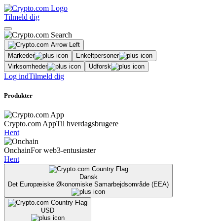
Tilmeld dig
Markeder
Enkeltpersoner
Virksomheder
Udforsk
Log ind
Tilmeld dig
Produkter
Crypto.com App
Til hverdagsbrugere
Hent
Onchain
For web3-entusiaster
Hent
Dansk
Det Europæiske Økonomiske Samarbejdsområde (EEA)
USD