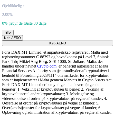
Øjeblikkelig
•
2.99%
0% gebyr de første 30 dage
Tilføj
Køb AERO
Køb AERO
Foris DAX MT Limited, et anpartsselskab registreret i Malta med
registreringsnummer C 88392 og hovedkontor på Level 7, Spinola
Park, Triq Mikiel Ang Borg, SPK 1000, St. Julians, Malta, der
handler under navnet
Crypto.com
, er behørigt autoriseret af Malta
Financial Services Authority som tjenestudbyder af kryptoaktiver i
henhold til Forordning 2023/1114 om markeder for kryptovalutaer,
som er implementeret i Malta gennem Markets in Crypto Assets Act.
Foris DAX MT Limited er bemyndiget til at levere følgende
tjenester: 1. Veksling af kryptovalutaer til penge; 2. Veksling af
kryptovalutaer til andre kryptovalutaer; 3. Modtagelse og
videresendelse af ordrer på kryptovalutaer på vegne af kunder; 4.
Udførelse af ordrer på kryptovalutaer på vegne af kunder; 5.
Overførselstjenester for kryptovalutaer på vegne af kunder; 6.
Opbevaring og administration af kryptovalutaer på vegne af kunder.