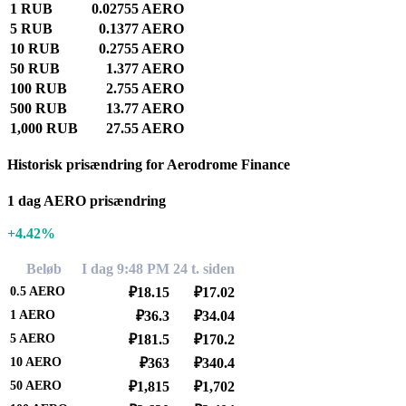
1 RUB
0.02755 AERO
5 RUB
0.1377 AERO
10 RUB
0.2755 AERO
50 RUB
1.377 AERO
100 RUB
2.755 AERO
500 RUB
13.77 AERO
1,000 RUB
27.55 AERO
Historisk prisændring for Aerodrome Finance
1 dag AERO prisændring
+4.42%
Beløb
I dag 9:48 PM
24 t. siden
0.5
AERO
₽18.15
₽17.02
1
AERO
₽36.3
₽34.04
5
AERO
₽181.5
₽170.2
10
AERO
₽363
₽340.4
50
AERO
₽1,815
₽1,702