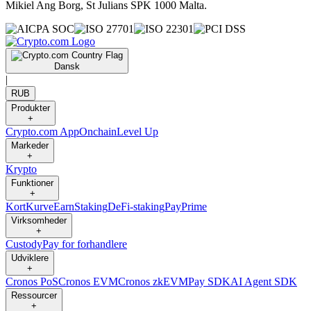
Mikiel Ang Borg, St Julians SPK 1000 Malta.
Dansk
|
RUB
Produkter
+
Crypto.com App
Onchain
Level Up
Markeder
+
Krypto
Funktioner
+
Kort
Kurve
Earn
Staking
DeFi-staking
Pay
Prime
Virksomheder
+
Custody
Pay for forhandlere
Udviklere
+
Cronos PoS
Cronos EVM
Cronos zkEVM
Pay SDK
AI Agent SDK
Ressourcer
+