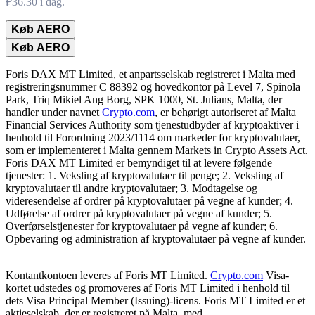
₽36.30 i dag.
Køb AERO
Køb AERO
Foris DAX MT Limited, et anpartsselskab registreret i Malta med
registreringsnummer C 88392 og hovedkontor på Level 7, Spinola
Park, Triq Mikiel Ang Borg, SPK 1000, St. Julians, Malta, der
handler under navnet
Crypto.com
, er behørigt autoriseret af Malta
Financial Services Authority som tjenestudbyder af kryptoaktiver i
henhold til Forordning 2023/1114 om markeder for kryptovalutaer,
som er implementeret i Malta gennem Markets in Crypto Assets Act.
Foris DAX MT Limited er bemyndiget til at levere følgende
tjenester: 1. Veksling af kryptovalutaer til penge; 2. Veksling af
kryptovalutaer til andre kryptovalutaer; 3. Modtagelse og
videresendelse af ordrer på kryptovalutaer på vegne af kunder; 4.
Udførelse af ordrer på kryptovalutaer på vegne af kunder; 5.
Overførselstjenester for kryptovalutaer på vegne af kunder; 6.
Opbevaring og administration af kryptovalutaer på vegne af kunder.
Kontantkontoen leveres af Foris MT Limited.
Crypto.com
Visa-
kortet udstedes og promoveres af Foris MT Limited i henhold til
dets Visa Principal Member (Issuing)-licens. Foris MT Limited er et
aktieselskab, der er registreret på Malta, med