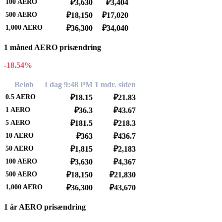
100
AERO
₽3,630
₽3,404
500
AERO
₽18,150
₽17,020
1,000
AERO
₽36,300
₽34,040
1 måned AERO prisændring
-18.54%
Beløb
I dag 9:48 PM
1 mdr. siden
0.5
AERO
₽18.15
₽21.83
1
AERO
₽36.3
₽43.67
5
AERO
₽181.5
₽218.3
10
AERO
₽363
₽436.7
50
AERO
₽1,815
₽2,183
100
AERO
₽3,630
₽4,367
500
AERO
₽18,150
₽21,830
1,000
AERO
₽36,300
₽43,670
1 år AERO prisændring