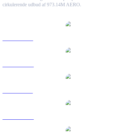
cirkulerende udbud af 973.14M AERO.
Populære Aerodrome Finance-konverteringspar
AERO til USD
AERO til AUD
AERO til BRL
AERO til CAD