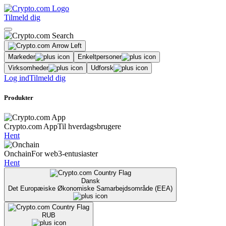
Tilmeld dig
Markeder
Enkeltpersoner
Virksomheder
Udforsk
Log ind
Tilmeld dig
Produkter
Crypto.com App
Til hverdagsbrugere
Hent
Onchain
For web3-entusiaster
Hent
Dansk
Det Europæiske Økonomiske Samarbejdsområde (EEA)
RUB