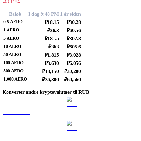
-43.11%
Beløb
I dag 9:48 PM
1 år siden
0.5
AERO
₽18.15
₽30.28
1
AERO
₽36.3
₽60.56
5
AERO
₽181.5
₽302.8
10
AERO
₽363
₽605.6
50
AERO
₽1,815
₽3,028
100
AERO
₽3,630
₽6,056
500
AERO
₽18,150
₽30,280
1,000
AERO
₽36,300
₽60,560
Konverter andre kryptovalutaer til RUB
BTC til RUB
ETH til RUB