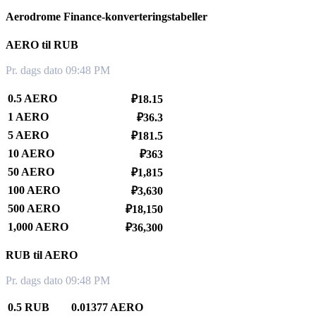
Aerodrome Finance-konverteringstabeller
AERO til RUB
Pr. dags dato 09:48 PM
0.5 AERO
₽18.15
1 AERO
₽36.3
5 AERO
₽181.5
10 AERO
₽363
50 AERO
₽1,815
100 AERO
₽3,630
500 AERO
₽18,150
1,000 AERO
₽36,300
RUB til AERO
Pr. dags dato 09:48 PM
0.5 RUB
0.01377 AERO