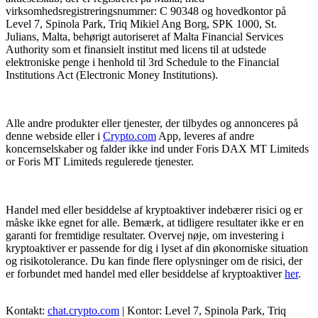
virksomhedsregistreringsnummer: C 90348 og hovedkontor på
Level 7, Spinola Park, Triq Mikiel Ang Borg, SPK 1000, St.
Julians, Malta, behørigt autoriseret af Malta Financial Services
Authority som et finansielt institut med licens til at udstede
elektroniske penge i henhold til 3rd Schedule to the Financial
Institutions Act (Electronic Money Institutions).
Alle andre produkter eller tjenester, der tilbydes og annonceres på
denne webside eller i
Crypto.com
App, leveres af andre
koncernselskaber og falder ikke ind under Foris DAX MT Limiteds
or Foris MT Limiteds regulerede tjenester.
Handel med eller besiddelse af kryptoaktiver indebærer risici og er
måske ikke egnet for alle. Bemærk, at tidligere resultater ikke er en
garanti for fremtidige resultater. Overvej nøje, om investering i
kryptoaktiver er passende for dig i lyset af din økonomiske situation
og risikotolerance. Du kan finde flere oplysninger om de risici, der
er forbundet med handel med eller besiddelse af kryptoaktiver
her
.
Kontakt:
chat.crypto.com
| Kontor: Level 7, Spinola Park, Triq