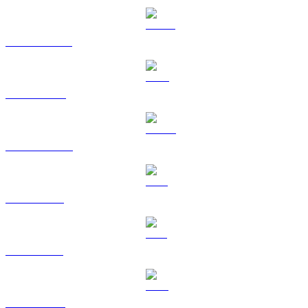
USDT til RUB
BNB til RUB
USDC til RUB
XRP til RUB
SOL til RUB
TRX til RUB