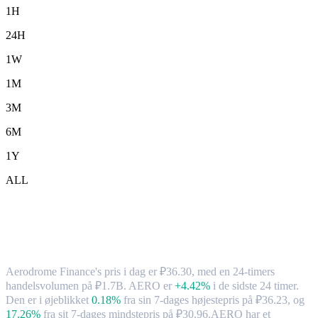
1H
24H
1W
1M
3M
6M
1Y
ALL
Aerodrome Finance (AERO) til RUB –
valutakurs og markedsdata
Aerodrome Finance's pris i dag er ₽36.30, med en 24-timers
handelsvolumen på ₽1.7B. AERO er
+4.42%
i de sidste 24 timer.
Den er i øjeblikket
0.18%
fra sin 7-dages højestepris på ₽36.23,
og
17.26%
fra sit 7-dages mindstepris på ₽30.96.
AERO har et