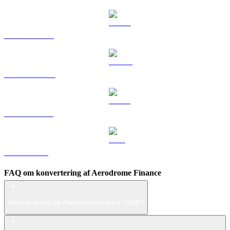
HYPE til RUB
DOGE til RUB
USDS til RUB
LEO til RUB
FAQ om konvertering af Aerodrome Finance
Hvad er prisen på Aerodrome Finance i RUB?