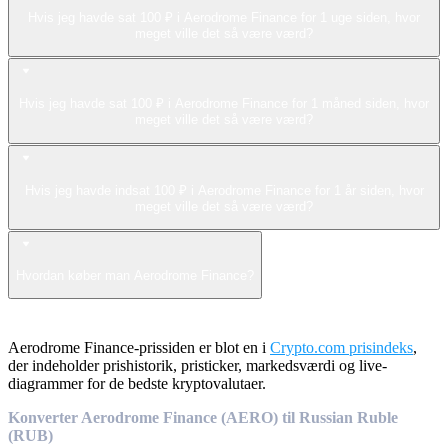
Hvis jeg havde sat 100 ₽ i Aerodrome Finance for 1 uge siden, hvor
meget ville det så være værd?
Hvis jeg havde sat 100 ₽ i Aerodrome Finance for 1 måned siden, hvor
meget ville det så være værd?
Hvis jeg havde indsat 100 ₽ i Aerodrome Finance for 1 år siden, hvor
meget ville det så være værd?
Hvordan køber man Aerodrome Finance?
Aerodrome Finance-prissiden er blot en i
Crypto.com prisindeks
,
der indeholder prishistorik, pristicker, markedsværdi og live-
diagrammer for de bedste kryptovalutaer.
Konverter Aerodrome Finance (AERO) til Russian Ruble
(RUB)