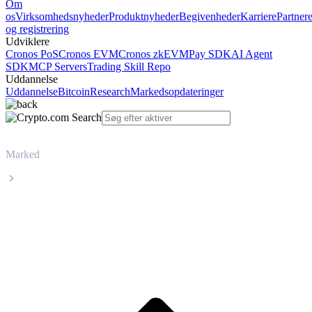
Om
os
Virksomhedsnyheder
Produktnyheder
Begivenheder
Karriere
Partner
og registrering
Udviklere
Cronos PoS
Cronos EVM
Cronos zkEVM
Pay SDK
AI Agent
SDK
MCP Servers
Trading Skill Repo
Uddannelse
Uddannelse
Bitcoin
Research
Markedsopdateringer
Marked
Aerodrome Finance
Livepris på Aerodrome Finance AERO