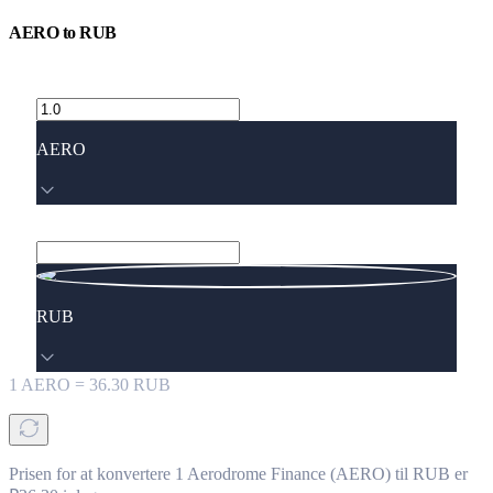
AERO
to
RUB
AERO
RUB
1
AERO
=
36.30
RUB
Prisen for at konvertere 1 Aerodrome Finance (AERO) til RUB er