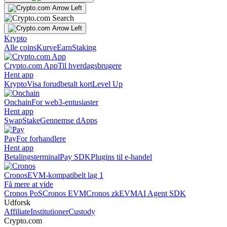
Krypto
Alle coins
Kurve
Earn
Staking
Crypto.com App
Til hverdagsbrugere
Hent app
Krypto
Visa forudbetalt kort
Level Up
Onchain
For web3-entusiaster
Hent app
Swap
Stake
Gennemse dApps
Pay
For forhandlere
Hent app
Betalingsterminal
Pay SDK
Plugins til e-handel
Cronos
EVM-kompatibelt lag 1
Få mere at vide
Cronos PoS
Cronos EVM
Cronos zkEVM
AI Agent SDK
Udforsk
Affiliate
Institutioner
Custody
Crypto.com