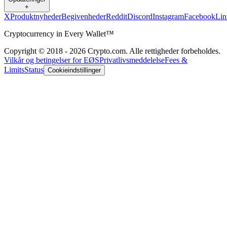
+
X
Produktnyheder
Begivenheder
Reddit
Discord
Instagram
Facebook
Lin
Cryptocurrency in Every Wallet™
Copyright © 2018 - 2026 Crypto.com. Alle rettigheder forbeholdes.
Vilkår og betingelser for EØS
Privatlivsmeddelelse
Fees &
Limits
Status
Cookieindstillinger