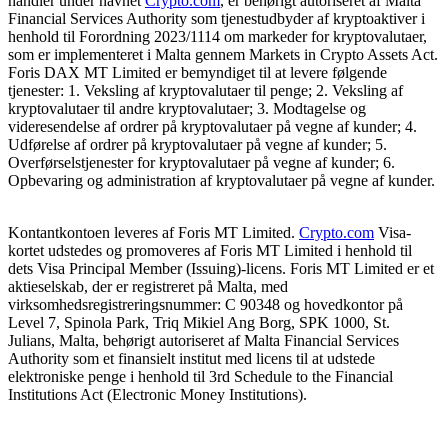
handler under navnet
Crypto.com
, er behørigt autoriseret af Malta
Financial Services Authority som tjenestudbyder af kryptoaktiver i
henhold til Forordning 2023/1114 om markeder for kryptovalutaer,
som er implementeret i Malta gennem Markets in Crypto Assets Act.
Foris DAX MT Limited er bemyndiget til at levere følgende
tjenester: 1. Veksling af kryptovalutaer til penge; 2. Veksling af
kryptovalutaer til andre kryptovalutaer; 3. Modtagelse og
videresendelse af ordrer på kryptovalutaer på vegne af kunder; 4.
Udførelse af ordrer på kryptovalutaer på vegne af kunder; 5.
Overførselstjenester for kryptovalutaer på vegne af kunder; 6.
Opbevaring og administration af kryptovalutaer på vegne af kunder.
Kontantkontoen leveres af Foris MT Limited.
Crypto.com
Visa-
kortet udstedes og promoveres af Foris MT Limited i henhold til
dets Visa Principal Member (Issuing)-licens. Foris MT Limited er et
aktieselskab, der er registreret på Malta, med
virksomhedsregistreringsnummer: C 90348 og hovedkontor på
Level 7, Spinola Park, Triq Mikiel Ang Borg, SPK 1000, St.
Julians, Malta, behørigt autoriseret af Malta Financial Services
Authority som et finansielt institut med licens til at udstede
elektroniske penge i henhold til 3rd Schedule to the Financial
Institutions Act (Electronic Money Institutions).