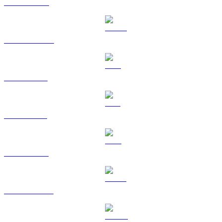
BNB til TWD
USDC til TWD
XRP til TWD
SOL til TWD
TRX til TWD
HYPE til TWD