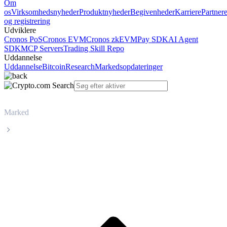
Om
os
Virksomhedsnyheder
Produktnyheder
Begivenheder
Karriere
Partner
og registrering
Udviklere
Cronos PoS
Cronos EVM
Cronos zkEVM
Pay SDK
AI Agent
SDK
MCP Servers
Trading Skill Repo
Uddannelse
Uddannelse
Bitcoin
Research
Markedsopdateringer
Marked
Aave
Livepris på Aave AAVE