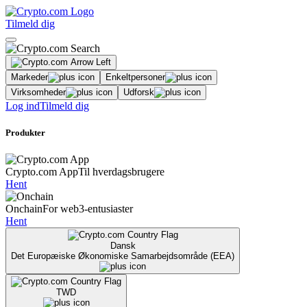
Tilmeld dig
Markeder
Enkeltpersoner
Virksomheder
Udforsk
Log ind
Tilmeld dig
Produkter
Crypto.com App
Til hverdagsbrugere
Hent
Onchain
For web3-entusiaster
Hent
Dansk
Det Europæiske Økonomiske Samarbejdsområde (EEA)
TWD