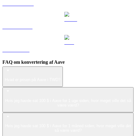
DOGE til TWD
USDS til TWD
LEO til TWD
FAQ om konvertering af Aave
Hvad er prisen på Aave i TWD?
Hvis jeg havde sat 100 $ i Aave for 1 uge siden, hvor meget ville det så
være værd?
Hvis jeg havde sat 100 $ i Aave for 1 måned siden, hvor meget ville det
så være værd?