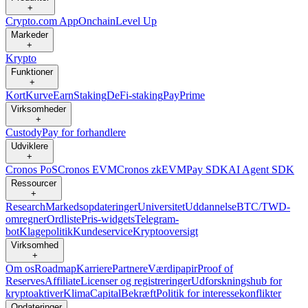
+
Crypto.com App
Onchain
Level Up
Markeder
+
Krypto
Funktioner
+
Kort
Kurve
Earn
Staking
DeFi-staking
Pay
Prime
Virksomheder
+
Custody
Pay for forhandlere
Udviklere
+
Cronos PoS
Cronos EVM
Cronos zkEVM
Pay SDK
AI Agent SDK
Ressourcer
+
Research
Markedsopdateringer
Universitet
Uddannelse
BTC/TWD-
omregner
Ordliste
Pris-widgets
Telegram-
bot
Klagepolitik
Kundeservice
Kryptooversigt
Virksomhed
+
Om os
Roadmap
Karriere
Partnere
Værdipapir
Proof of
Reserves
Affiliate
Licenser og registreringer
Udforskningshub for
kryptoaktiver
Klima
Capital
Bekræft
Politik for interessekonflikter
Opdateringer