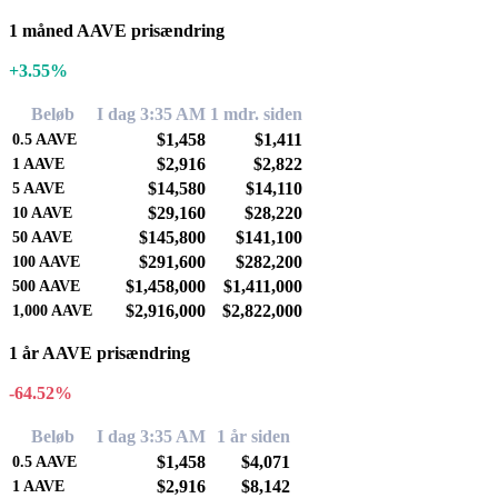
1 måned AAVE prisændring
+3.55%
Beløb
I dag 3:35 AM
1 mdr. siden
$1,458
$1,411
0.5
AAVE
$2,916
$2,822
1
AAVE
$14,580
$14,110
5
AAVE
$29,160
$28,220
10
AAVE
$145,800
$141,100
50
AAVE
$291,600
$282,200
100
AAVE
$1,458,000
$1,411,000
500
AAVE
$2,916,000
$2,822,000
1,000
AAVE
1 år AAVE prisændring
-64.52%
Beløb
I dag 3:35 AM
1 år siden
$1,458
$4,071
0.5
AAVE
$2,916
$8,142
1
AAVE