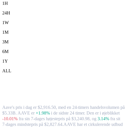
1H
24H
1W
1M
3M
6M
1Y
ALL
Aave (AAVE) til TWD – valutakurs og
markedsdata
Aave's pris i dag er $2,916.50, med en 24-timers handelsvolumen på
$5.33B. AAVE er
+1.98%
i de sidste 24 timer.
Den er i øjeblikket
-10.01%
fra sin 7-dages højestepris på $3,240.98,
og
3.14%
fra sit
7-dages mindstepris på $2,827.64.
AAVE har et cirkulerende udbud