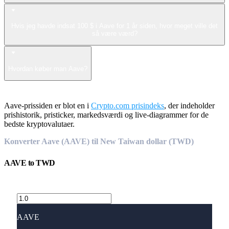
Hvis jeg havde indsat 100 $ i Aave for 1 år siden, hvor meget ville det
så være værd?
Hvordan køber man Aave?
Aave-prissiden er blot en i
Crypto.com prisindeks
, der indeholder
prishistorik, pristicker, markedsværdi og live-diagrammer for de
bedste kryptovalutaer.
Konverter Aave (AAVE) til New Taiwan dollar (TWD)
AAVE
to
TWD
AAVE