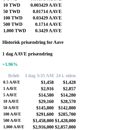
10 TWD
0.003429 AAVE
50 TWD
0.01714 AAVE
100 TWD
0.03429 AAVE
500 TWD
0.1714 AAVE
1,000 TWD
0.3429 AAVE
Historisk prisændring for Aave
1 dag AAVE prisændring
+1.96%
Beløb
I dag 3:35 AM
24 t. siden
$1,458
$1,428
0.5
AAVE
$2,916
$2,857
1
AAVE
$14,580
$14,280
5
AAVE
$29,160
$28,570
10
AAVE
$145,800
$142,800
50
AAVE
$291,600
$285,700
100
AAVE
$1,458,000
$1,428,000
500
AAVE
$2,916,000
$2,857,000
1,000
AAVE