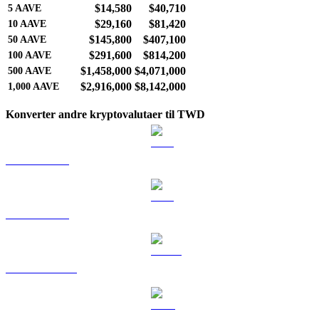
$14,580
$40,710
5
AAVE
$29,160
$81,420
10
AAVE
$145,800
$407,100
50
AAVE
$291,600
$814,200
100
AAVE
$1,458,000
$4,071,000
500
AAVE
$2,916,000
$8,142,000
1,000
AAVE
Konverter andre kryptovalutaer til TWD
BTC til TWD
ETH til TWD
USDT til TWD