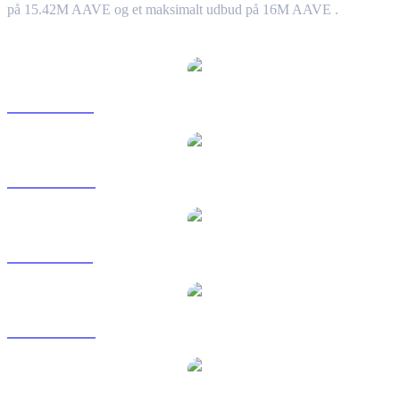
på 15.42M AAVE og et maksimalt udbud på 16M AAVE .
Populære Aave-konverteringspar
AAVE til USD
AAVE til AUD
AAVE til BRL
AAVE til CAD