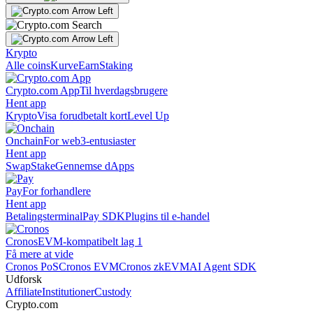
Krypto
Alle coins
Kurve
Earn
Staking
Crypto.com App
Til hverdagsbrugere
Hent app
Krypto
Visa forudbetalt kort
Level Up
Onchain
For web3-entusiaster
Hent app
Swap
Stake
Gennemse dApps
Pay
For forhandlere
Hent app
Betalingsterminal
Pay SDK
Plugins til e-handel
Cronos
EVM-kompatibelt lag 1
Få mere at vide
Cronos PoS
Cronos EVM
Cronos zkEVM
AI Agent SDK
Udforsk
Affiliate
Institutioner
Custody
Crypto.com