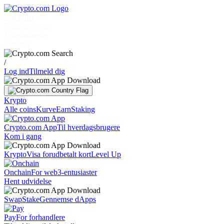
Markeder
Enkeltpersoner
Virksomheder
Udforsk
/
Log ind
Tilmeld dig
Krypto
Alle coins
Kurve
Earn
Staking
Crypto.com App
Til hverdagsbrugere
Kom i gang
Krypto
Visa forudbetalt kort
Level Up
Onchain
For web3-entusiaster
Hent udvidelse
Swap
Stake
Gennemse dApps
Pay
For forhandlere