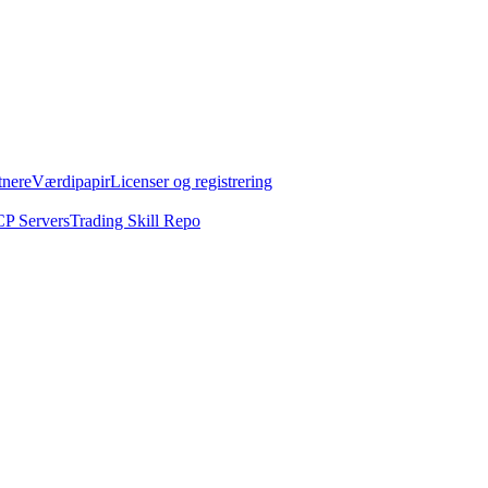
tnere
Værdipapir
Licenser og registrering
P Servers
Trading Skill Repo