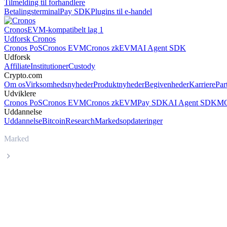
Tilmelding til forhandlere
Betalingsterminal
Pay SDK
Plugins til e-handel
Cronos
EVM-kompatibelt lag 1
Udforsk Cronos
Cronos PoS
Cronos EVM
Cronos zkEVM
AI Agent SDK
Udforsk
Affiliate
Institutioner
Custody
Crypto.com
Om os
Virksomhedsnyheder
Produktnyheder
Begivenheder
Karriere
Par
Udviklere
Cronos PoS
Cronos EVM
Cronos zkEVM
Pay SDK
AI Agent SDK
MC
Uddannelse
Uddannelse
Bitcoin
Research
Markedsopdateringer
Marked
Aave
Livepris på Aave AAVE