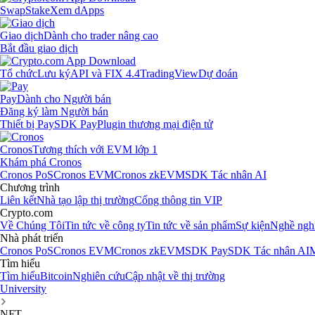
Swap
Stake
Xem dApps
Giao dịch
Dành cho trader nâng cao
Bắt đầu giao dịch
Tổ chức
Lưu ký
API và FIX 4.4
TradingView
Dự đoán
Pay
Dành cho Người bán
Đăng ký làm Người bán
Thiết bị Pay
SDK Pay
Plugin thương mại điện tử
Cronos
Tương thích với EVM lớp 1
Khám phá Cronos
Cronos PoS
Cronos EVM
Cronos zkEVM
SDK Tác nhân AI
Chương trình
Liên kết
Nhà tạo lập thị trường
Cổng thông tin VIP
Crypto.com
Về Chúng Tôi
Tin tức về công ty
Tin tức về sản phẩm
Sự kiện
Nghề ngh
Nhà phát triển
Cronos PoS
Cronos EVM
Cronos zkEVM
SDK Pay
SDK Tác nhân AI
M
Tìm hiểu
Tìm hiểu
Bitcoin
Nghiên cứu
Cập nhật về thị trường
University
NFT