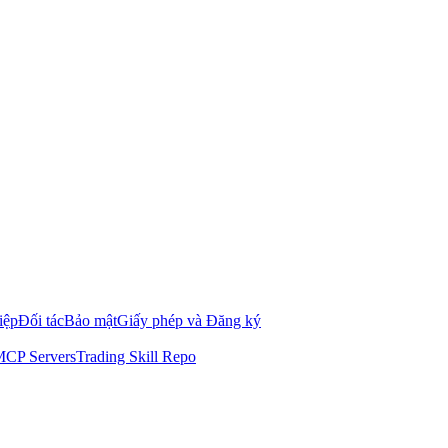
iệp
Đối tác
Bảo mật
Giấy phép và Đăng ký
CP Servers
Trading Skill Repo