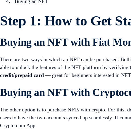
Buying an NFT
Step 1: How to Get St
Buying an NFT with Fiat Mo
There are two ways in which an NFT can be purchased. Both
able to unlock the features of the NFT platform by verifying
credit/prepaid card
— great for beginners interested in NFT
Buying an NFT with Cryptoc
The other option is to purchase NFTs with crypto. For this,
users to have the two accounts synced up seamlessly. If conne
Crypto.com App.