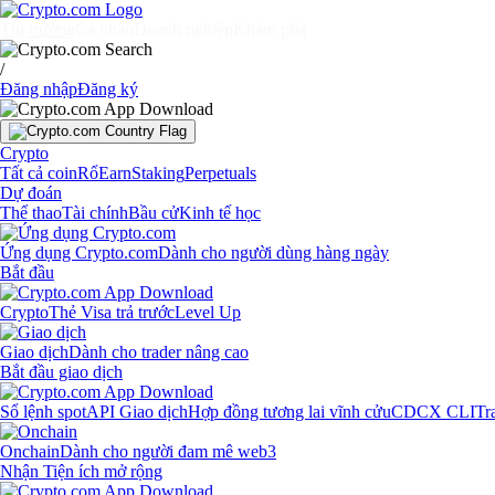
Thị trường
Cá nhân
Doanh nghiệp
Khám phá
/
Đăng nhập
Đăng ký
Crypto
Tất cả coin
Rổ
Earn
Staking
Perpetuals
Dự đoán
Thể thao
Tài chính
Bầu cử
Kinh tế học
Ứng dụng Crypto.com
Dành cho người dùng hàng ngày
Bắt đầu
Crypto
Thẻ Visa trả trước
Level Up
Giao dịch
Dành cho trader nâng cao
Bắt đầu giao dịch
Sổ lệnh spot
API Giao dịch
Hợp đồng tương lai vĩnh cửu
CDCX CLI
Tr
Onchain
Dành cho người đam mê web3
Nhận Tiện ích mở rộng