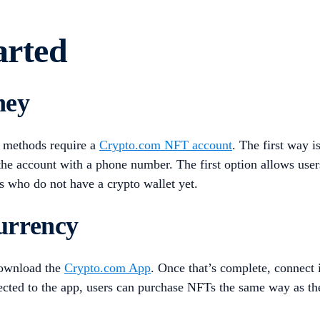
arted
ney
 methods require a
Crypto.com NFT account
. The first way i
 the account with a phone number. The first option allows use
s who do not have a crypto wallet yet.
urrency
 download the
Crypto.com App
. Once that’s complete, connect
cted to the app, users can purchase NFTs the same way as the 