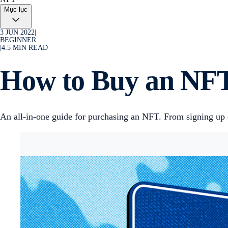
Mục lục
3 JUN 2022
|
BEGINNER
|
4.5
MIN READ
How to Buy an NFT
An all-in-one guide for purchasing an NFT. From signing up 