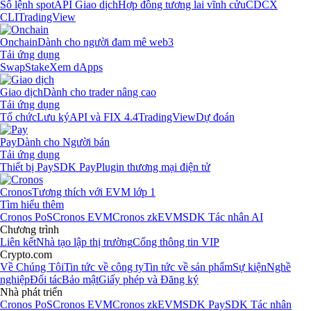
Sổ lệnh spot
API Giao dịch
Hợp đồng tương lai vĩnh cửu
CDCX
CLI
TradingView
Onchain
Dành cho người đam mê web3
Tải ứng dụng
Swap
Stake
Xem dApps
Giao dịch
Dành cho trader nâng cao
Tải ứng dụng
Tổ chức
Lưu ký
API và FIX 4.4
TradingView
Dự đoán
Pay
Dành cho Người bán
Tải ứng dụng
Thiết bị Pay
SDK Pay
Plugin thương mại điện tử
Cronos
Tương thích với EVM lớp 1
Tìm hiểu thêm
Cronos PoS
Cronos EVM
Cronos zkEVM
SDK Tác nhân AI
Chương trình
Liên kết
Nhà tạo lập thị trường
Cổng thông tin VIP
Crypto.com
Về Chúng Tôi
Tin tức về công ty
Tin tức về sản phẩm
Sự kiện
Nghề
nghiệp
Đối tác
Bảo mật
Giấy phép và Đăng ký
Nhà phát triển
Cronos PoS
Cronos EVM
Cronos zkEVM
SDK Pay
SDK Tác nhân