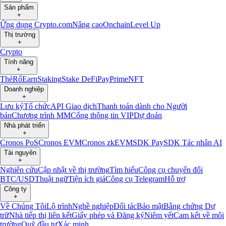
Sản phẩm
+
Ứng dụng Crypto.com
Nâng cao
Onchain
Level Up
Thị trường
+
Crypto
Tính năng
+
Thẻ
Rổ
Earn
Staking
Stake DeFi
Pay
Prime
NFT
Doanh nghiệp
+
Lưu ký
Tổ chức
API Giao dịch
Thanh toán dành cho Người
bán
Chương trình MM
Cổng thông tin VIP
Dự đoán
Nhà phát triển
+
Cronos PoS
Cronos EVM
Cronos zkEVM
SDK Pay
SDK Tác nhân AI
Tài nguyên
+
Nghiên cứu
Cập nhật về thị trường
Tìm hiểu
Công cụ chuyển đổi
BTC/USD
Thuật ngữ
Tiện ích giá
Công cụ Telegram
Hỗ trợ
Công ty
+
Về Chúng Tôi
Lộ trình
Nghề nghiệp
Đối tác
Bảo mật
Bằng chứng Dự
trữ
Nhà tiếp thị liên kết
Giấy phép và Đăng ký
Niêm yết
Cam kết về môi
trường
Quỹ đầu tư
Xác minh