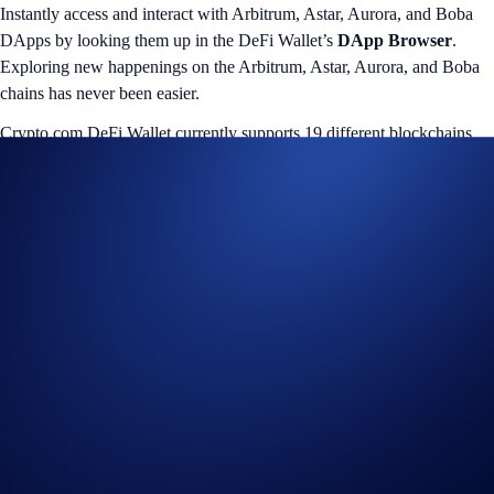
Instantly access and interact with Arbitrum, Astar, Aurora, and Boba
DApps by looking them up in the DeFi Wallet’s
DApp Browser
.
Exploring new happenings on the Arbitrum, Astar, Aurora, and Boba
chains has never been easier.
Crypto.com DeFi Wallet currently supports 19 different blockchains
and more than 700 tokens.
The full list of blockchains consist of: Crypto.org, Ethererum,
Avalanche-C, Bitcoin, Bitcoin Cash, BNB Smart Chain, Cosmo,
Dogecoin, Fantom, Litecoin, NEAR Protocol, Polkadot, Polygon,
Stella, and Ripple.
We’re working hard to integrate even more blockchains to help users
manage their digital assets easily.
<<Try Now>>
More on Arbitrum
Arbitrum is a Layer 2 protocol that uses a variation of Ethereum’s
popular scaling solution, known as “optimistic rollup”. It is designed