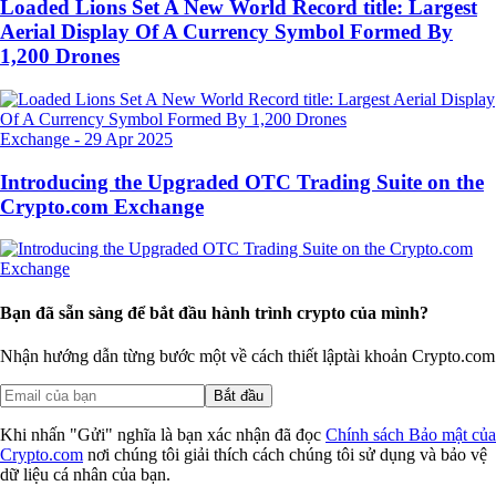
Loaded Lions Set A New World Record title: Largest
Aerial Display Of A Currency Symbol Formed By
1,200 Drones
Exchange
-
29 Apr 2025
Introducing the Upgraded OTC Trading Suite on the
Crypto.com Exchange
Bạn đã sẵn sàng để bắt đầu hành trình crypto của mình?
Nhận hướng dẫn từng bước một về cách thiết lập
tài khoản Crypto.com
Bắt đầu
Khi nhấn "Gửi" nghĩa là bạn xác nhận đã đọc
Chính sách Bảo mật của
Crypto.com
nơi chúng tôi giải thích cách chúng tôi sử dụng và bảo vệ
dữ liệu cá nhân của bạn.