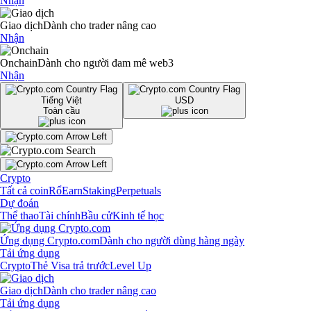
Nhận
Giao dịch
Dành cho trader nâng cao
Nhận
Onchain
Dành cho người đam mê web3
Nhận
Tiếng Việt
USD
Toàn cầu
Crypto
Tất cả coin
Rổ
Earn
Staking
Perpetuals
Dự đoán
Thể thao
Tài chính
Bầu cử
Kinh tế học
Ứng dụng Crypto.com
Dành cho người dùng hàng ngày
Tải ứng dụng
Crypto
Thẻ Visa trả trước
Level Up
Giao dịch
Dành cho trader nâng cao
Tải ứng dụng