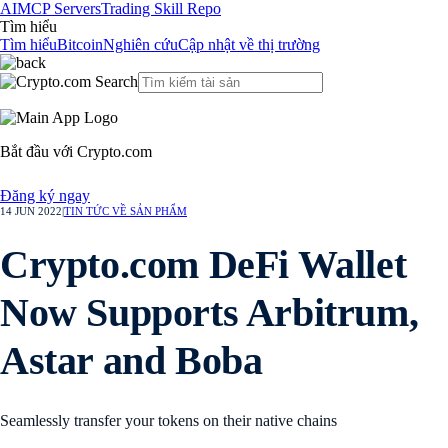
AI
MCP Servers
Trading Skill Repo
Tìm hiểu
Tìm hiểu
Bitcoin
Nghiên cứu
Cập nhật về thị trường
Bắt đầu với Crypto.com
Đăng ký ngay
14 JUN 2022
|
TIN TỨC VỀ SẢN PHẨM
Crypto.com DeFi Wallet
Now Supports Arbitrum,
Astar and Boba
Seamlessly transfer your tokens on their native chains