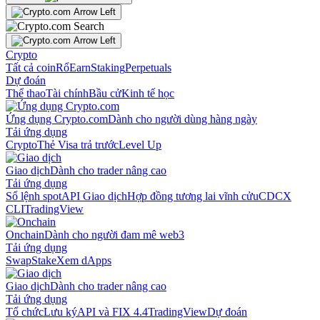
Crypto
Tất cả coin
Rổ
Earn
Staking
Perpetuals
Dự đoán
Thể thao
Tài chính
Bầu cử
Kinh tế học
Ứng dụng Crypto.com
Dành cho người dùng hàng ngày
Tải ứng dụng
Crypto
Thẻ Visa trả trước
Level Up
Giao dịch
Dành cho trader nâng cao
Tải ứng dụng
Sổ lệnh spot
API Giao dịch
Hợp đồng tương lai vĩnh cửu
CDCX
CLI
TradingView
Onchain
Dành cho người đam mê web3
Tải ứng dụng
Swap
Stake
Xem dApps
Giao dịch
Dành cho trader nâng cao
Tải ứng dụng
Tổ chức
Lưu ký
API và FIX 4.4
TradingView
Dự đoán