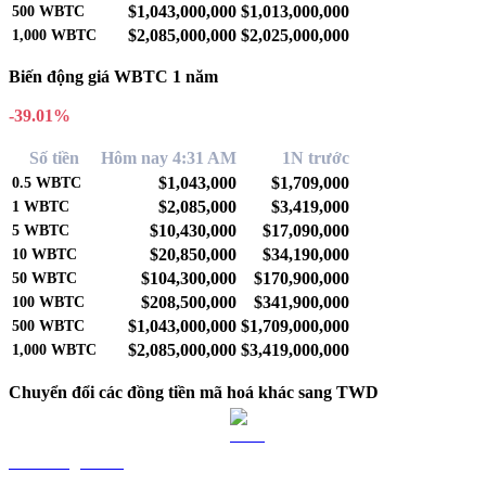
$1,043,000,000
$1,013,000,000
500
WBTC
$2,085,000,000
$2,025,000,000
1,000
WBTC
Biến động giá WBTC 1 năm
-39.01%
Số tiền
Hôm nay 4:31 AM
1N trước
$1,043,000
$1,709,000
0.5
WBTC
$2,085,000
$3,419,000
1
WBTC
$10,430,000
$17,090,000
5
WBTC
$20,850,000
$34,190,000
10
WBTC
$104,300,000
$170,900,000
50
WBTC
$208,500,000
$341,900,000
100
WBTC
$1,043,000,000
$1,709,000,000
500
WBTC
$2,085,000,000
$3,419,000,000
1,000
WBTC
Chuyển đổi các đồng tiền mã hoá khác sang TWD
BTC sang TWD