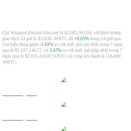
Tỷ giá và dữ liệu thị trưởng khi chuyển
Wrapped Bitcoin (WBTC) sang TWD
Giá Wrapped Bitcoin hôm nay là $2,085,361.84, với khối lượng
giao dịch 24 giờ là $3.65B. WBTC đã
+0.65%
trong 24 giờ qua.
Giá hiện đang giảm
-1.03%
so với mức giá cao nhất trong 7 ngày
qua là $2,107,146.77,
và
3.47%
so với mức giá thấp nhất trong 7
ngày qua là $2,015,419.82.
WBTC có cung lưu hành là 116,499
WBTC.
Các cặp chuyển đổi Wrapped Bitcoin phổ biến
WBTC sang USD
WBTC sang AUD