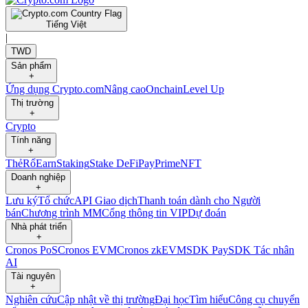
Tiếng Việt
|
TWD
Sản phẩm
+
Ứng dụng Crypto.com
Nâng cao
Onchain
Level Up
Thị trường
+
Crypto
Tính năng
+
Thẻ
Rổ
Earn
Staking
Stake DeFi
Pay
Prime
NFT
Doanh nghiệp
+
Lưu ký
Tổ chức
API Giao dịch
Thanh toán dành cho Người
bán
Chương trình MM
Cổng thông tin VIP
Dự đoán
Nhà phát triển
+
Cronos PoS
Cronos EVM
Cronos zkEVM
SDK Pay
SDK Tác nhân
AI
Tài nguyên
+
Nghiên cứu
Cập nhật về thị trường
Đại học
Tìm hiểu
Công cụ chuyển