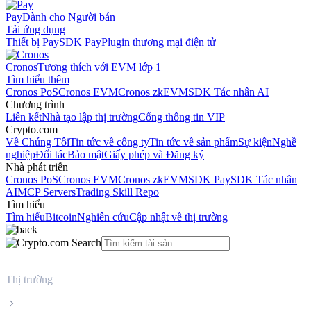
Pay
Dành cho Người bán
Tải ứng dụng
Thiết bị Pay
SDK Pay
Plugin thương mại điện tử
Cronos
Tương thích với EVM lớp 1
Tìm hiểu thêm
Cronos PoS
Cronos EVM
Cronos zkEVM
SDK Tác nhân AI
Chương trình
Liên kết
Nhà tạo lập thị trường
Cổng thông tin VIP
Crypto.com
Về Chúng Tôi
Tin tức về công ty
Tin tức về sản phẩm
Sự kiện
Nghề
nghiệp
Đối tác
Bảo mật
Giấy phép và Đăng ký
Nhà phát triển
Cronos PoS
Cronos EVM
Cronos zkEVM
SDK Pay
SDK Tác nhân
AI
MCP Servers
Trading Skill Repo
Tìm hiểu
Tìm hiểu
Bitcoin
Nghiên cứu
Cập nhật về thị trường
Thị trường