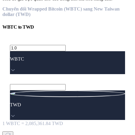
Chuyển đổi Wrapped Bitcoin (WBTC) sang New Taiwan
dollar (TWD)
WBTC
to
TWD
WBTC
TWD
1
WBTC
=
2,085,361.84
TWD