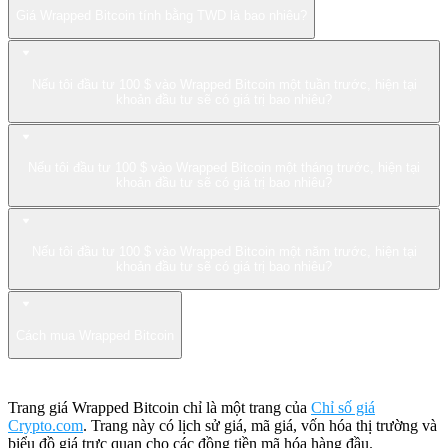
Giá Wrapped Bitcoin tính bằng TWD là bao nhiêu?
Nếu tôi đầu tư 100 $ vào Wrapped Bitcoin một tuần trước, hiện tại
khoản đầu tư sẽ có giá trị bao nhiêu?
Nếu tôi đầu tư 100 $ vào Wrapped Bitcoin một tháng trước, hiện tại
khoản đầu tư sẽ có giá trị bao nhiêu?
Nếu tôi đầu tư 100 $ vào Wrapped Bitcoin một năm trước, hiện tại
khoản đầu tư sẽ có giá trị bao nhiêu?
Cách mua Wrapped Bitcoin
Trang giá Wrapped Bitcoin chỉ là một trang của
Chỉ số giá
Crypto.com
. Trang này có lịch sử giá, mã giá, vốn hóa thị trường và
biểu đồ giá trực quan cho các đồng tiền mã hóa hàng đầu.