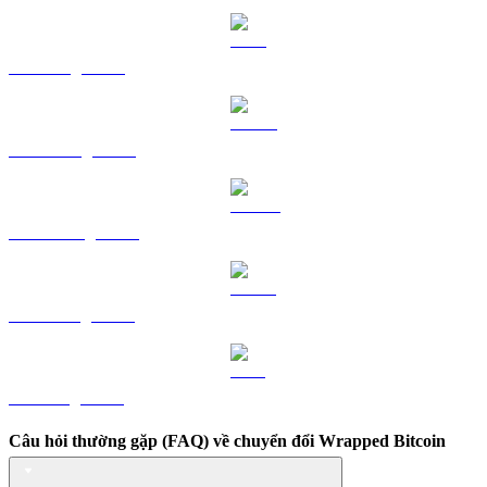
TRX sang TWD
HYPE sang TWD
DOGE sang TWD
USDS sang TWD
LEO sang TWD
Câu hỏi thường gặp (FAQ) về chuyển đổi Wrapped Bitcoin