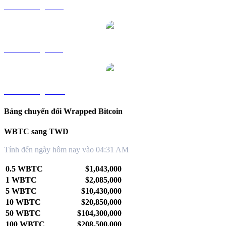
WBTC sang RUB
WBTC sang SGD
WBTC sang KRW
Bảng chuyển đổi Wrapped Bitcoin
WBTC sang TWD
Tính đến ngày hôm nay vào 04:31 AM
0.5 WBTC
$1,043,000
1 WBTC
$2,085,000
5 WBTC
$10,430,000
10 WBTC
$20,850,000
50 WBTC
$104,300,000
100 WBTC
$208,500,000