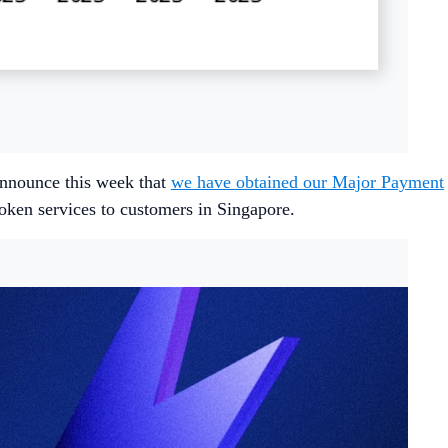
announce this week that
we have obtained our Major Payment
Token services to customers in Singapore.