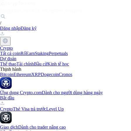
Thị trường
Cá nhân
Doanh nghiệp
Khám phá
/
Đăng nhập
Đăng ký
Crypto
Tất cả coin
Rổ
Earn
Staking
Perpetuals
Dự đoán
Thể thao
Tài chính
Bầu cử
Kinh tế học
Thịnh hành
Bitcoin
Ethereum
XRP
Dogecoin
Cronos
Ứng dụng Crypto.com
Dành cho người dùng hàng ngày
Bắt đầu
Crypto
Thẻ Visa trả trước
Level Up
Giao dịch
Dành cho trader nâng cao