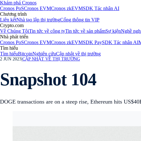
Khám phá Cronos
Cronos PoS
Cronos EVM
Cronos zkEVM
SDK Tác nhân AI
Chương trình
Liên kết
Nhà tạo lập thị trường
Cổng thông tin VIP
Crypto.com
Về Chúng Tôi
Tin tức về công ty
Tin tức về sản phẩm
Sự kiện
Nghề ngh
Nhà phát triển
Cronos PoS
Cronos EVM
Cronos zkEVM
SDK Pay
SDK Tác nhân AI
M
Tìm hiểu
Tìm hiểu
Bitcoin
Nghiên cứu
Cập nhật về thị trường
2 JUN 2023
|
CẬP NHẬT VỀ THỊ TRƯỜNG
Snapshot 104
DOGE transactions are on a steep rise, Ethereum hits US$4