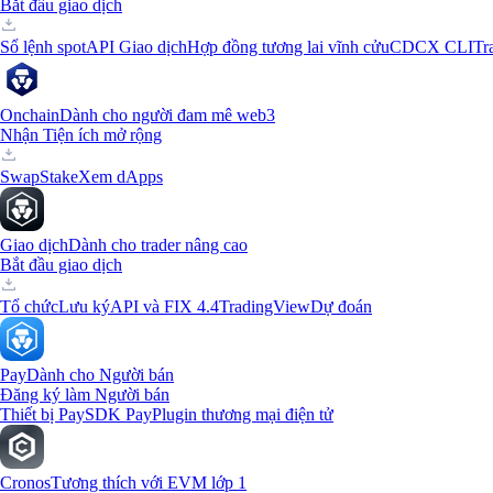
Bắt đầu giao dịch
Sổ lệnh spot
API Giao dịch
Hợp đồng tương lai vĩnh cửu
CDCX CLI
Tr
Onchain
Dành cho người đam mê web3
Nhận Tiện ích mở rộng
Swap
Stake
Xem dApps
Giao dịch
Dành cho trader nâng cao
Bắt đầu giao dịch
Tổ chức
Lưu ký
API và FIX 4.4
TradingView
Dự đoán
Pay
Dành cho Người bán
Đăng ký làm Người bán
Thiết bị Pay
SDK Pay
Plugin thương mại điện tử
Cronos
Tương thích với EVM lớp 1