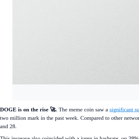
DOGE is on the rise 🚀.
The meme coin saw a
significant s
two million mark in the past week. Compared to other netwo
and 28.
This increase also coincided with a jump in hashrate, up 38