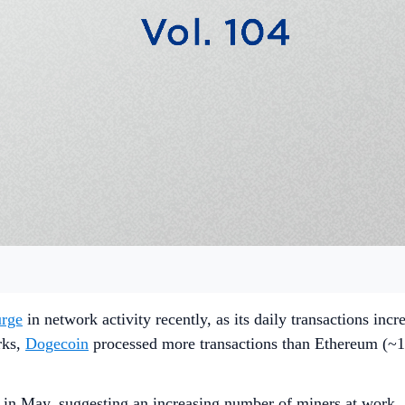
urge
in network activity recently, as its daily transactions inc
rks,
Dogecoin
processed more transactions than Ethereum (~1.
% in May, suggesting an increasing number of miners at work.