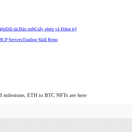
iệp
Đối tác
Bảo mật
Giấy phép và Đăng ký
CP Servers
Trading Skill Repo
0B milestone, ETH to BTC NFTs are here