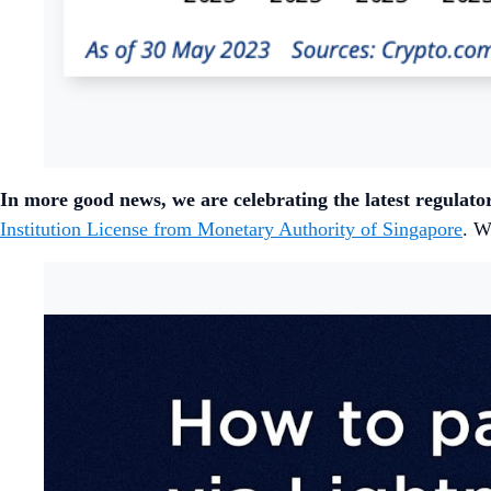
In more good news, we are celebrating the latest regulat
Institution License from Monetary Authority of Singapore
. W