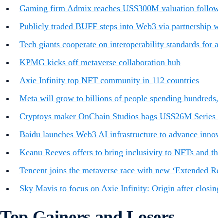
Gaming firm Admix reaches US$300M valuation follow
Publicly traded BUFF steps into Web3 via partnership
Tech giants cooperate on interoperability standards for
KPMG kicks off metaverse collaboration hub
Axie Infinity top NFT community in 112 countries
Meta will grow to billions of people spending hundreds
Cryptoys maker OnChain Studios bags US$26M Series 
Baidu launches Web3 AI infrastructure to advance innov
Keanu Reeves offers to bring inclusivity to NFTs and t
Tencent joins the metaverse race with new ‘Extended Re
Sky Mavis to focus on Axie Infinity: Origin after closin
Top Gainers and Losers