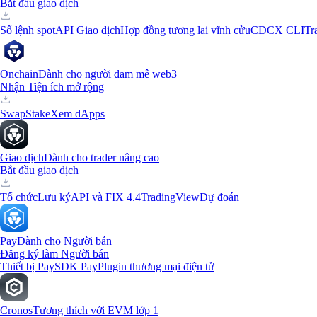
Bắt đầu giao dịch
Sổ lệnh spot
API Giao dịch
Hợp đồng tương lai vĩnh cửu
CDCX CLI
Tr
Onchain
Dành cho người đam mê web3
Nhận Tiện ích mở rộng
Swap
Stake
Xem dApps
Giao dịch
Dành cho trader nâng cao
Bắt đầu giao dịch
Tổ chức
Lưu ký
API và FIX 4.4
TradingView
Dự đoán
Pay
Dành cho Người bán
Đăng ký làm Người bán
Thiết bị Pay
SDK Pay
Plugin thương mại điện tử
Cronos
Tương thích với EVM lớp 1