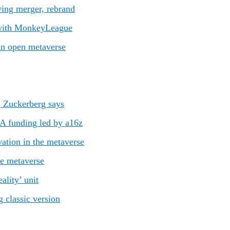
ing merger, rebrand
 with MonkeyLeague
 an open metaverse
, Zuckerberg says
A funding led by a16z
ation in the metaverse
he metaverse
ality’ unit
g classic version