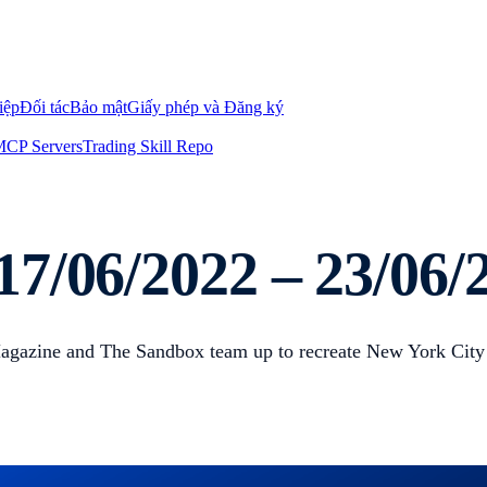
iệp
Đối tác
Bảo mật
Giấy phép và Đăng ký
CP Servers
Trading Skill Repo
7/06/2022 – 23/06/
Magazine and The Sandbox team up to recreate New York Ci