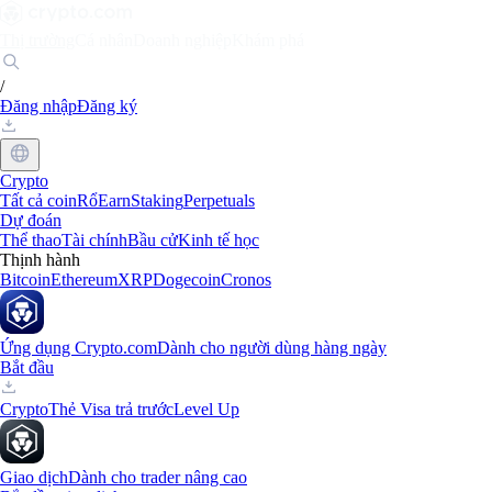
Thị trường
Cá nhân
Doanh nghiệp
Khám phá
/
Đăng nhập
Đăng ký
Crypto
Tất cả coin
Rổ
Earn
Staking
Perpetuals
Dự đoán
Thể thao
Tài chính
Bầu cử
Kinh tế học
Thịnh hành
Bitcoin
Ethereum
XRP
Dogecoin
Cronos
Ứng dụng Crypto.com
Dành cho người dùng hàng ngày
Bắt đầu
Crypto
Thẻ Visa trả trước
Level Up
Giao dịch
Dành cho trader nâng cao