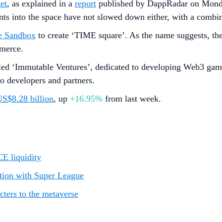
et
, as explained in a
report
published by DappRadar on Monday
ments into the space have not slowed down either, with a co
he Sandbox
to create ‘TIME square’. As the name suggests, the
ommerce.
led ‘Immutable Ventures’, dedicated to developing Web3 game
o developers and partners.
S$8.28 billion
, up
+16.95%
from last week.
E liquidity
tion with Super League
ters to the metaverse