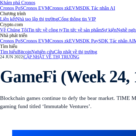
Khám phá Cronos
Cronos PoS
Cronos EVM
Cronos zkEVM
SDK Tác nhân AI
Chương trình
Liên kết
Nhà tạo lập thị trường
Cổng thông tin VIP
Crypto.com
Về Chúng Tôi
Tin tức về công ty
Tin tức về sản phẩm
Sự kiện
Nghề ngh
Nhà phát triển
Cronos PoS
Cronos EVM
Cronos zkEVM
SDK Pay
SDK Tác nhân AI
M
Tìm hiểu
Tìm hiểu
Bitcoin
Nghiên cứu
Cập nhật về thị trường
24 JUN 2022
|
CẬP NHẬT VỀ THỊ TRƯỜNG
GameFi (Week 24, 1
Blockchain games continue to defy the bear market. TIME 
gaming fund titled ‘Immutable Ventures’.