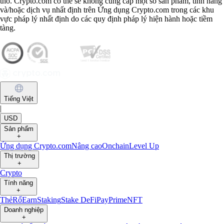
thổ. Crypto.com có thể sẽ không cung cấp một số sản phẩm, tính năng
và/hoặc dịch vụ nhất định trên Ứng dụng Crypto.com trong các khu
vực pháp lý nhất định do các quy định pháp lý hiện hành hoặc tiềm
tàng.
Tiếng Việt
|
USD
Sản phẩm
+
Ứng dụng Crypto.com
Nâng cao
Onchain
Level Up
Thị trường
+
Crypto
Tính năng
+
Thẻ
Rổ
Earn
Staking
Stake DeFi
Pay
Prime
NFT
Doanh nghiệp
+