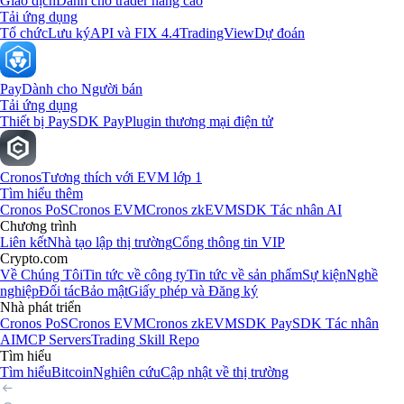
Giao dịch
Dành cho trader nâng cao
Tải ứng dụng
Tổ chức
Lưu ký
API và FIX 4.4
TradingView
Dự đoán
Pay
Dành cho Người bán
Tải ứng dụng
Thiết bị Pay
SDK Pay
Plugin thương mại điện tử
Cronos
Tương thích với EVM lớp 1
Tìm hiểu thêm
Cronos PoS
Cronos EVM
Cronos zkEVM
SDK Tác nhân AI
Chương trình
Liên kết
Nhà tạo lập thị trường
Cổng thông tin VIP
Crypto.com
Về Chúng Tôi
Tin tức về công ty
Tin tức về sản phẩm
Sự kiện
Nghề
nghiệp
Đối tác
Bảo mật
Giấy phép và Đăng ký
Nhà phát triển
Cronos PoS
Cronos EVM
Cronos zkEVM
SDK Pay
SDK Tác nhân
AI
MCP Servers
Trading Skill Repo
Tìm hiểu
Tìm hiểu
Bitcoin
Nghiên cứu
Cập nhật về thị trường