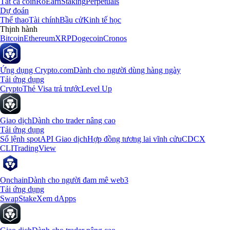
Tất cả coin
Rổ
Earn
Staking
Perpetuals
Dự đoán
Thể thao
Tài chính
Bầu cử
Kinh tế học
Thịnh hành
Bitcoin
Ethereum
XRP
Dogecoin
Cronos
Ứng dụng Crypto.com
Dành cho người dùng hàng ngày
Tải ứng dụng
Crypto
Thẻ Visa trả trước
Level Up
Giao dịch
Dành cho trader nâng cao
Tải ứng dụng
Sổ lệnh spot
API Giao dịch
Hợp đồng tương lai vĩnh cửu
CDCX
CLI
TradingView
Onchain
Dành cho người đam mê web3
Tải ứng dụng
Swap
Stake
Xem dApps