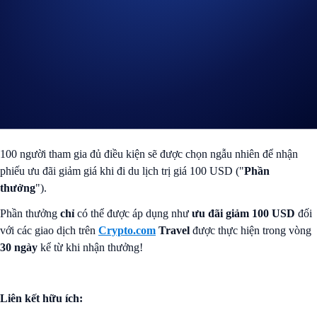
Đăng ký chương trình Level Up (
Hướng dẫn
)
Tạo thành công tài khoản
Crypto.com
Travel (
Hướng dẫn
)
và,
Đăng ký tham gia chiến dịch
Crypto.com
Travel Sweeps
ngay trên màn hình của chính
Crypto.com
Travel
100 người tham gia đủ điều kiện sẽ được chọn ngẫu nhiên để nhận
phiếu ưu đãi giảm giá khi đi du lịch trị giá 100 USD ("
Phần
thưởng
").
Phần thưởng
chỉ
có thể được áp dụng như
ưu đãi giảm 100 USD
đối
với các giao dịch trên
Crypto.com
Travel
được thực hiện trong vòng
30 ngày
kể từ khi nhận thưởng!
Liên kết hữu ích: