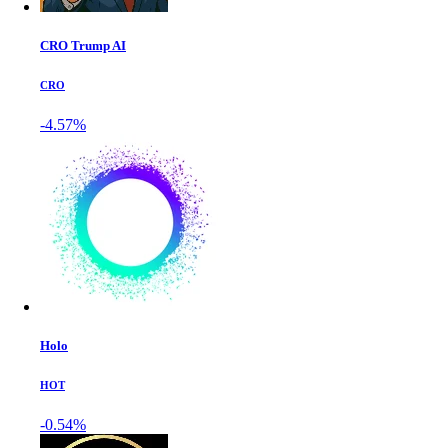
CRO Trump AI
CRO
-4.57%
Holo
HOT
-0.54%