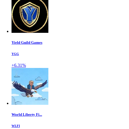
Yield Guild Games
YGG
+6.31%
World Liberty Fi...
WLFI