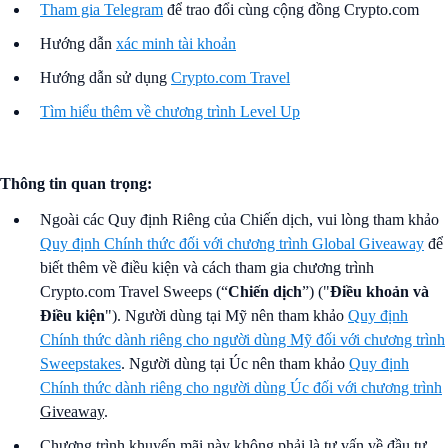
Tham gia Telegram
để trao đổi cùng cộng đồng Crypto.com
Hướng dẫn
xác minh tài khoản
Hướng dẫn sử dụng
Crypto.com Travel
Tìm hiểu thêm về chương trình Level Up
Thông tin quan trọng:
Ngoài các Quy định Riêng của Chiến dịch, vui lòng tham khảo
Quy định Chính thức đối với chương trình Global Giveaway
để
biết thêm về điều kiện và cách tham gia chương trình
Crypto.com Travel Sweeps (“
Chiến dịch
”) ("
Điều khoản và
Điều kiện
"). Người dùng tại Mỹ nên tham khảo
Quy định
Chính thức dành riêng cho người dùng Mỹ đối với chương trình
Sweepstakes
. Người dùng tại Úc nên tham khảo
Quy định
Chính thức dành riêng cho người dùng Úc đối với chương trình
Giveaway
.
Chương trình khuyến mãi này không phải là tư vấn về đầu tư.