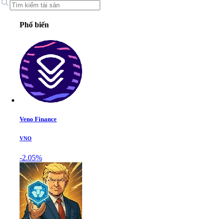
Phổ biến
Veno Finance
VNO
-2.05%