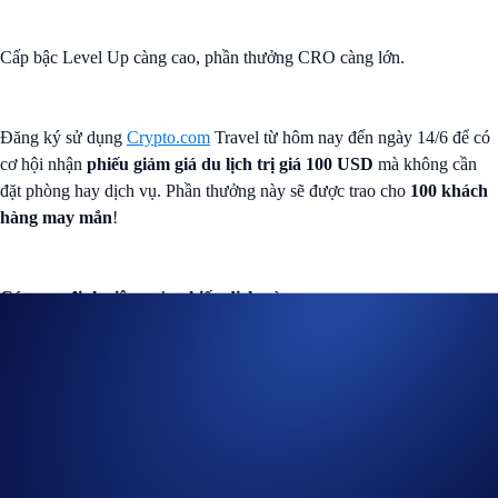
Cấp bậc Level Up càng cao, phần thưởng CRO càng lớn.
Đăng ký sử dụng
Crypto.com
Travel từ hôm nay đến ngày 14/6 để có
cơ hội nhận
phiếu giảm giá du lịch trị giá 100 USD
mà không cần
đặt phòng hay dịch vụ. Phần thưởng này sẽ được trao cho
100 khách
hàng may mắn
!
Các quy định riêng của chiến dịch này
Thời gian diễn ra chiến dịch:
Đến ngày 14/6/2026, 23:59 UTC
Cách thức tham gia
Để tham gia chiến dịch, bạn có thể thực hiện các bước sau:
Đăng ký hoặc đăng nhập vào
ứng dụng Crypto.com
(
Hướng
dẫn
)