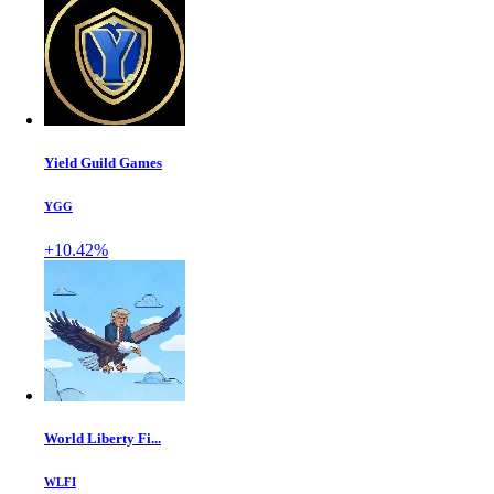
Yield Guild Games
YGG
+10.42%
World Liberty Fi...
WLFI