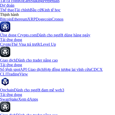
Tất cả coin
Rổ
Earn
Staking
Perpetuals
Dự đoán
Thể thao
Tài chính
Bầu cử
Kinh tế học
Thịnh hành
Bitcoin
Ethereum
XRP
Dogecoin
Cronos
Ứng dụng Crypto.com
Dành cho người dùng hàng ngày
Tải ứng dụng
Crypto
Thẻ Visa trả trước
Level Up
Giao dịch
Dành cho trader nâng cao
Tải ứng dụng
Sổ lệnh spot
API Giao dịch
Hợp đồng tương lai vĩnh cửu
CDCX
CLI
TradingView
Onchain
Dành cho người đam mê web3
Tải ứng dụng
Swap
Stake
Xem dApps