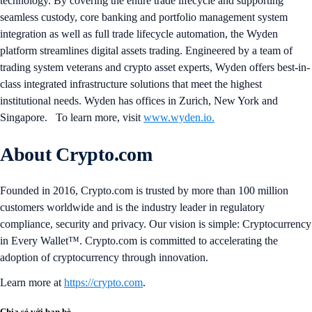
technology. By covering the entire trade lifecycle and supporting
seamless custody, core banking and portfolio management system
integration as well as full trade lifecycle automation, the Wyden
platform streamlines digital assets trading. Engineered by a team of
trading system veterans and crypto asset experts, Wyden offers best-in-
class integrated infrastructure solutions that meet the highest
institutional needs. Wyden has offices in Zurich, New York and
Singapore. To learn more, visit
www.wyden.io.
About Crypto.com
Founded in 2016, Crypto.com is trusted by more than 100 million
customers worldwide and is the industry leader in regulatory
compliance, security and privacy. Our vision is simple: Cryptocurrency
in Every Wallet™. Crypto.com is committed to accelerating the
adoption of cryptocurrency through innovation.
Learn more at
https://crypto.com
.
Chia sẻ với bạn bè