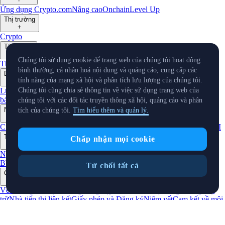
Ứng dụng Crypto.com
Nâng cao
Onchain
Level Up
Thị trường
+
Crypto
Tính năng
+
Chúng tôi sử dụng cookie để trang web của chúng tôi hoạt động
Thẻ
Rổ
Earn
Staking
Stake DeFi
Pay
Prime
NFT
bình thường, cá nhân hoá nội dung và quảng cáo, cung cấp các
Doanh nghiệp
tính năng của mạng xã hội và phân tích lưu lượng của chúng tôi.
+
Lưu ký
Tổ chức
API Giao dịch
Thanh toán dành cho Người
Chúng tôi cũng chia sẻ thông tin về việc sử dụng trang web của
bán
Chương trình MM
Cổng thông tin VIP
Dự đoán
chúng tôi với các đối tác truyền thông xã hội, quảng cáo và phân
Nhà phát triển
tích của chúng tôi.
Tìm hiểu thêm và quản lý.
+
Cronos PoS
Cronos EVM
Cronos zkEVM
SDK Pay
SDK Tác nhân AI
Tài nguyên
Chấp nhận mọi cookie
+
Nghiên cứu
Cập nhật về thị trường
Tìm hiểu
Công cụ chuyển đổi
BTC/USD
Thuật ngữ
Tiện ích giá
Công cụ Telegram
Hỗ trợ
Từ chối tất cả
Công ty
+
Về Chúng Tôi
Lộ trình
Nghề nghiệp
Đối tác
Bảo mật
Bằng chứng Dự
trữ
Nhà tiếp thị liên kết
Giấy phép và Đăng ký
Niêm yết
Cam kết về môi
trường
Quỹ đầu tư
Xác minh
Cập nhật