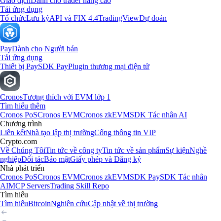
Giao dịch
Dành cho trader nâng cao
Tải ứng dụng
Tổ chức
Lưu ký
API và FIX 4.4
TradingView
Dự đoán
Pay
Dành cho Người bán
Tải ứng dụng
Thiết bị Pay
SDK Pay
Plugin thương mại điện tử
Cronos
Tương thích với EVM lớp 1
Tìm hiểu thêm
Cronos PoS
Cronos EVM
Cronos zkEVM
SDK Tác nhân AI
Chương trình
Liên kết
Nhà tạo lập thị trường
Cổng thông tin VIP
Crypto.com
Về Chúng Tôi
Tin tức về công ty
Tin tức về sản phẩm
Sự kiện
Nghề
nghiệp
Đối tác
Bảo mật
Giấy phép và Đăng ký
Nhà phát triển
Cronos PoS
Cronos EVM
Cronos zkEVM
SDK Pay
SDK Tác nhân
AI
MCP Servers
Trading Skill Repo
Tìm hiểu
Tìm hiểu
Bitcoin
Nghiên cứu
Cập nhật về thị trường