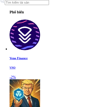
Phổ biến
Veno Finance
VNO
-2%