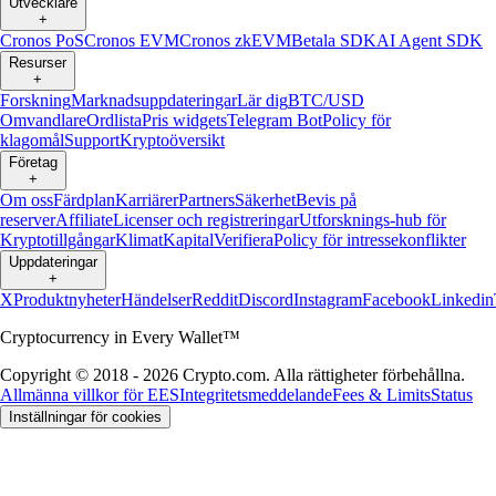
Utvecklare
+
Cronos PoS
Cronos EVM
Cronos zkEVM
Betala SDK
AI Agent SDK
Resurser
+
Forskning
Marknadsuppdateringar
Lär dig
BTC/USD
Omvandlare
Ordlista
Pris widgets
Telegram Bot
Policy för
klagomål
Support
Kryptoöversikt
Företag
+
Om oss
Färdplan
Karriärer
Partners
Säkerhet
Bevis på
reserver
Affiliate
Licenser och registreringar
Utforsknings-hub för
Kryptotillgångar
Klimat
Kapital
Verifiera
Policy för intressekonflikter
Uppdateringar
+
X
Produktnyheter
Händelser
Reddit
Discord
Instagram
Facebook
Linkedin
Cryptocurrency in Every Wallet™
Copyright © 2018 - 2026 Crypto.com. Alla rättigheter förbehållna.
Allmänna villkor för EES
Integritetsmeddelande
Fees & Limits
Status
Inställningar för cookies