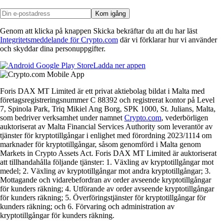
Kom igång
Genom att klicka på knappen Skicka bekräftar du att du har läst
Integritetsmeddelande för Crypto.com
där vi förklarar hur vi använder
och skyddar dina personuppgifter.
Ladda ner appen
Foris DAX MT Limited är ett privat aktiebolag bildat i Malta med
företagsregistreringsnummer C 88392 och registrerat kontor på Level
7, Spinola Park, Triq Mikiel Ang Borg, SPK 1000, St. Julians, Malta,
som bedriver verksamhet under namnet
Crypto.com
, vederbörligen
auktoriserat av Malta Financial Services Authority som leverantör av
tjänster för kryptotillgångar i enlighet med förordning 2023/1114 om
marknader för kryptotillgångar, såsom genomförd i Malta genom
Markets in Crypto Assets Act. Foris DAX MT Limited är auktoriserat
att tillhandahålla följande tjänster: 1. Växling av kryptotillgångar mot
medel; 2. Växling av kryptotillgångar mot andra kryptotillgångar; 3.
Mottagande och vidarebefordran av order avseende kryptotillgångar
för kunders räkning; 4. Utförande av order avseende kryptotillgångar
för kunders räkning; 5. Överföringstjänster för kryptotillgångar för
kunders räkning; och 6. Förvaring och administration av
kryptotillgångar för kunders räkning.