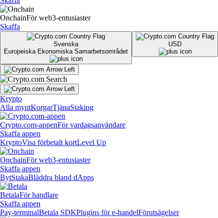
Skaffa
Onchain
För web3-entusiaster
Skaffa
Svenska
USD
Europeiska Ekonomiska Samarbetsområdet
Krypto
Alla mynt
Korgar
Tjäna
Staking
Crypto.com-appen
För vardagsanvändare
Skaffa appen
Krypto
Visa förbetalt kort
Level Up
Onchain
För web3-entusiaster
Skaffa appen
Byt
Staka
Bläddra bland dApps
Betala
För handlare
Skaffa appen
Pay-terminal
Betala SDK
Plugins för e-handel
Förutsägelser