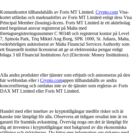
Kontantkontot tillhandahålls av Foris MT Limited.
Crypto.com
Visa-
kortet utfärdas och marknadsförs av Foris MT Limited enligt dess Visa
Principal Member (Issuing)-licens. Foris MT Limited är ett aktiebolag
med begränsat ansvar registrerat på Malta med
företagsregistreringsnummer C 90348 och registrerat kontor på Level
7, Spinola Park, Triq Mikiel Ang Borg, SPK 1000, St. Julians, Malta,
vederbörligen auktoriserat av Malta Financial Services Authority som
ett finansiellt institut licensierat att ge ut elektroniska pengar enligt
bilaga 3 till Financial Institutions Act (Electronic Money Institutions).
Alla andra produkter eller tjänster som erbjuds och annonseras på den
här webbsidan eller i
Crypto.com
appen tillhandahålls av andra
koncernföretag och omfattas inte av de tjänster som regleras av Foris
DAX MT Limited eller Foris MT Limited.
Handel med eller innehav av kryptotillgångar medför risker och är
kanske inte lämpligt för alla. Observera att tidigare resultat inte är en
garanti för framtida avkastning. Överväg noga om det är lämpligt för
dig att investera i kryptotillgångar mot bakgrund av din ekonomiska
ställning och risktolerans. Du hittar mer information om riskerna med