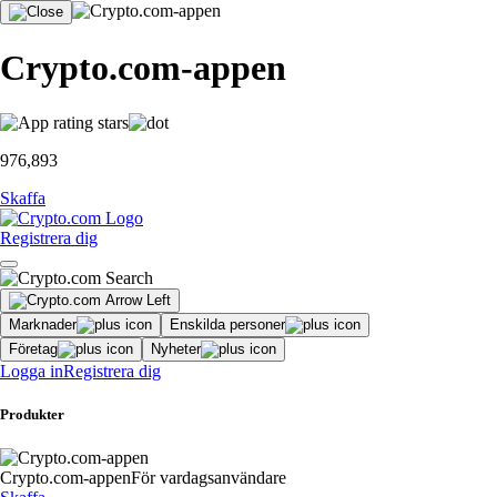
Crypto.com-appen
976,893
Skaffa
Registrera dig
Marknader
Enskilda personer
Företag
Nyheter
Logga in
Registrera dig
Produkter
Crypto.com-appen
För vardagsanvändare