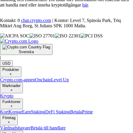
att handla med eller inneha kryptotillgångar
här
.
Kontakt: 0
chat.crypto.com
| Kontor: Level 7, Spinola Park, Triq
Mikiel Ang Borg, St Julians SPK 1000 Malta.
Svenska
|
USD
Produkter
+
Crypto.com-appen
Onchain
Level Up
Marknader
+
Krypto
Funktioner
+
Kort
Korgar
Earn
Staking
DeFi Staking
Betala
Prime
Företag
+
Vårdnadshavare
Betala till handlare