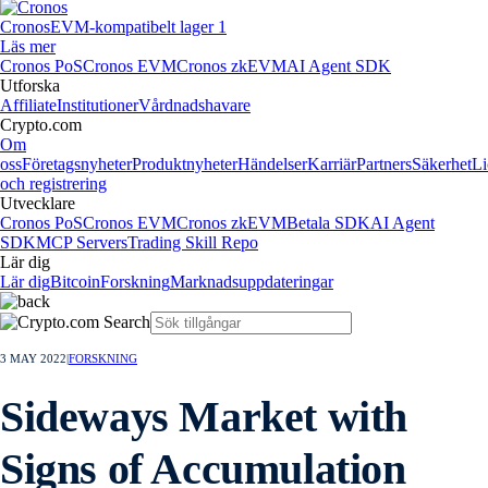
Cronos
EVM-kompatibelt lager 1
Läs mer
Cronos PoS
Cronos EVM
Cronos zkEVM
AI Agent SDK
Utforska
Affiliate
Institutioner
Vårdnadshavare
Crypto.com
Om
oss
Företagsnyheter
Produktnyheter
Händelser
Karriär
Partners
Säkerhet
Li
och registrering
Utvecklare
Cronos PoS
Cronos EVM
Cronos zkEVM
Betala SDK
AI Agent
SDK
MCP Servers
Trading Skill Repo
Lär dig
Lär dig
Bitcoin
Forskning
Marknadsuppdateringar
3 MAY 2022
|
FORSKNING
Sideways Market with
Signs of Accumulation