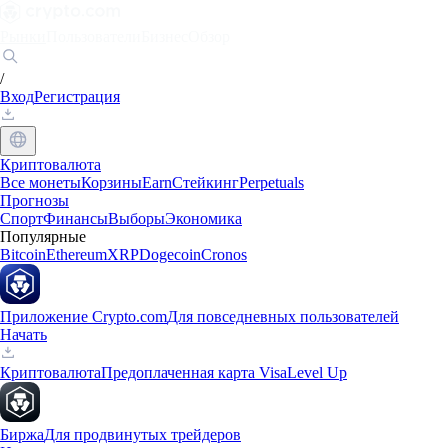
Рынки
Пользователи
Бизнес
Обзор
/
Вход
Регистрация
Криптовалюта
Все монеты
Корзины
Earn
Стейкинг
Perpetuals
Прогнозы
Спорт
Финансы
Выборы
Экономика
Популярные
Bitcoin
Ethereum
XRP
Dogecoin
Cronos
Приложение Crypto.com
Для повседневных пользователей
Начать
Криптовалюта
Предоплаченная карта Visa
Level Up
Биржа
Для продвинутых трейдеров