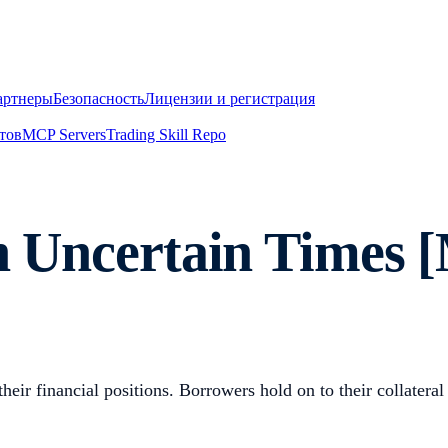
артнеры
Безопасность
Лицензии и регистрация
тов
MCP Servers
Trading Skill Repo
 in Uncertain Times
 their financial positions. Borrowers hold on to their coll