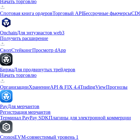
Начать торговлю
Спотовая книга ордеров
Торговый API
Бессрочные фьючерсы
CD
Onchain
Для энтузиастов web3
Получить расширение
Своп
Стейкинг
Просмотр dApp
Биржа
Для продвинутых трейдеров
Начать торговлю
Организации
Хранение
API & FIX 4.4
TradingView
Прогнозы
Pay
Для мерчантов
Регистрация мерчантов
Терминал Pay
Pay SDK
Плагины для электронной коммерции
Cronos
EVM-совместимый уровень 1