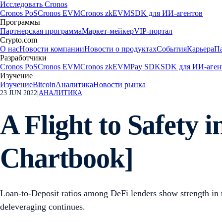
Исследовать Cronos
Cronos PoS
Cronos EVM
Cronos zkEVM
SDK для ИИ-агентов
Программы
Партнерская программа
Маркет-мейкер
VIP-портал
Crypto.com
О нас
Новости компании
Новости о продуктах
События
Карьера
П
Разработчики
Cronos PoS
Cronos EVM
Cronos zkEVM
Pay SDK
SDK для ИИ-аген
Изучение
Изучение
Bitcoin
Аналитика
Новости рынка
23 JUN 2022
|
АНАЛИТИКА
A Flight to Safety
Chartbook]
Loan-to-Deposit ratios among DeFi lenders show strength in
deleveraging continues.