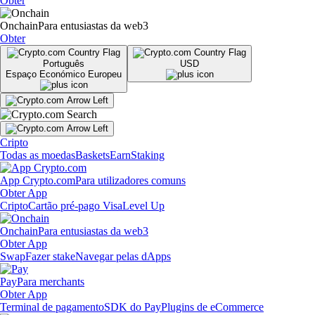
Obter
Onchain
Para entusiastas da web3
Obter
Português
USD
Espaço Económico Europeu
Cripto
Todas as moedas
Baskets
Earn
Staking
App Crypto.com
Para utilizadores comuns
Obter App
Cripto
Cartão pré-pago Visa
Level Up
Onchain
Para entusiastas da web3
Obter App
Swap
Fazer stake
Navegar pelas dApps
Pay
Para merchants
Obter App
Terminal de pagamento
SDK do Pay
Plugins de eCommerce