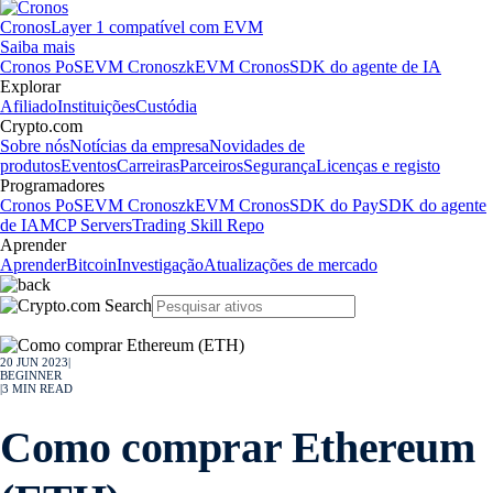
Cronos
Layer 1 compatível com EVM
Saiba mais
Cronos PoS
EVM Cronos
zkEVM Cronos
SDK do agente de IA
Explorar
Afiliado
Instituições
Custódia
Crypto.com
Sobre nós
Notícias da empresa
Novidades de
produtos
Eventos
Carreiras
Parceiros
Segurança
Licenças e registo
Programadores
Cronos PoS
EVM Cronos
zkEVM Cronos
SDK do Pay
SDK do agente
de IA
MCP Servers
Trading Skill Repo
Aprender
Aprender
Bitcoin
Investigação
Atualizações de mercado
20 JUN 2023
|
BEGINNER
|
3
MIN READ
Como comprar Ethereum