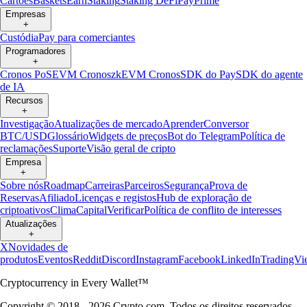
Cartões
Baskets
Earn
Staking
Staking DeFi
Pay
Prime
Empresas
+
Custódia
Pay para comerciantes
Programadores
+
Cronos PoS
EVM Cronos
zkEVM Cronos
SDK do Pay
SDK do agente
de IA
Recursos
+
Investigação
Atualizações de mercado
Aprender
Conversor
BTC/USD
Glossário
Widgets de preços
Bot do Telegram
Política de
reclamações
Suporte
Visão geral de cripto
Empresa
+
Sobre nós
Roadmap
Carreiras
Parceiros
Segurança
Prova de
Reservas
Afiliado
Licenças e registos
Hub de exploração de
criptoativos
Clima
Capital
Verificar
Política de conflito de interesses
Atualizações
+
X
Novidades de
produtos
Eventos
Reddit
Discord
Instagram
Facebook
LinkedIn
TradingVi
Cryptocurrency in Every Wallet™
Copyright © 2018 - 2026 Crypto.com. Todos os direitos reservados.