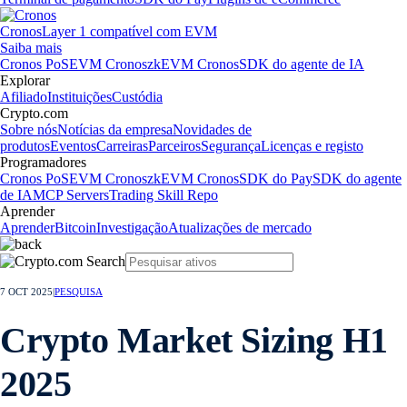
Cronos
Layer 1 compatível com EVM
Saiba mais
Cronos PoS
EVM Cronos
zkEVM Cronos
SDK do agente de IA
Explorar
Afiliado
Instituições
Custódia
Crypto.com
Sobre nós
Notícias da empresa
Novidades de
produtos
Eventos
Carreiras
Parceiros
Segurança
Licenças e registo
Programadores
Cronos PoS
EVM Cronos
zkEVM Cronos
SDK do Pay
SDK do agente
de IA
MCP Servers
Trading Skill Repo
Aprender
Aprender
Bitcoin
Investigação
Atualizações de mercado
7 OCT 2025
|
PESQUISA
Crypto Market Sizing H1
2025