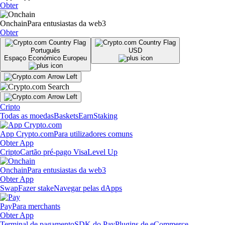
Obter
Onchain
Para entusiastas da web3
Obter
Português
USD
Espaço Económico Europeu
Cripto
Todas as moedas
Baskets
Earn
Staking
App Crypto.com
Para utilizadores comuns
Obter App
Cripto
Cartão pré-pago Visa
Level Up
Onchain
Para entusiastas da web3
Obter App
Swap
Fazer stake
Navegar pelas dApps
Pay
Para merchants
Obter App
Terminal de pagamento
SDK do Pay
Plugins de eCommerce