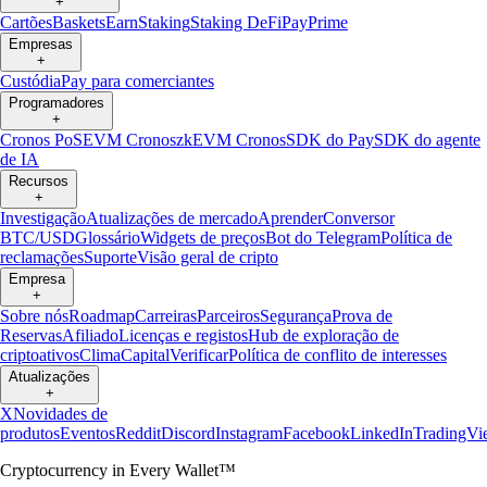
+
Cartões
Baskets
Earn
Staking
Staking DeFi
Pay
Prime
Empresas
+
Custódia
Pay para comerciantes
Programadores
+
Cronos PoS
EVM Cronos
zkEVM Cronos
SDK do Pay
SDK do agente
de IA
Recursos
+
Investigação
Atualizações de mercado
Aprender
Conversor
BTC/USD
Glossário
Widgets de preços
Bot do Telegram
Política de
reclamações
Suporte
Visão geral de cripto
Empresa
+
Sobre nós
Roadmap
Carreiras
Parceiros
Segurança
Prova de
Reservas
Afiliado
Licenças e registos
Hub de exploração de
criptoativos
Clima
Capital
Verificar
Política de conflito de interesses
Atualizações
+
X
Novidades de
produtos
Eventos
Reddit
Discord
Instagram
Facebook
LinkedIn
TradingVi
Cryptocurrency in Every Wallet™