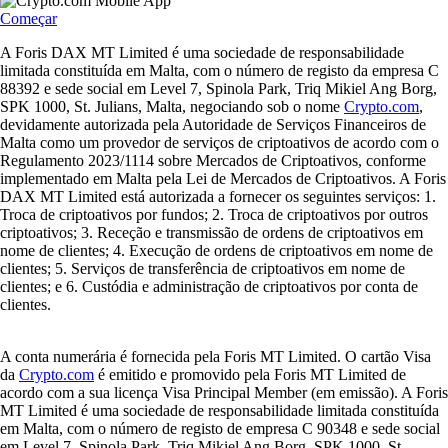
Começar
A Foris DAX MT Limited é uma sociedade de responsabilidade
limitada constituída em Malta, com o número de registo da empresa C
88392 e sede social em Level 7, Spinola Park, Triq Mikiel Ang Borg,
SPK 1000, St. Julians, Malta, negociando sob o nome
Crypto.com
,
devidamente autorizada pela Autoridade de Serviços Financeiros de
Malta como um provedor de serviços de criptoativos de acordo com o
Regulamento 2023/1114 sobre Mercados de Criptoativos, conforme
implementado em Malta pela Lei de Mercados de Criptoativos. A Foris
DAX MT Limited está autorizada a fornecer os seguintes serviços: 1.
Troca de criptoativos por fundos; 2. Troca de criptoativos por outros
criptoativos; 3. Receção e transmissão de ordens de criptoativos em
nome de clientes; 4. Execução de ordens de criptoativos em nome de
clientes; 5. Serviços de transferência de criptoativos em nome de
clientes; e 6. Custódia e administração de criptoativos por conta de
clientes.
A conta numerária é fornecida pela Foris MT Limited. O cartão Visa
da
Crypto.com
é emitido e promovido pela Foris MT Limited de
acordo com a sua licença Visa Principal Member (em emissão). A Foris
MT Limited é uma sociedade de responsabilidade limitada constituída
em Malta, com o número de registo de empresa C 90348 e sede social
em Level 7, Spinola Park, Triq Mikiel Ang Borg, SPK 1000, St.