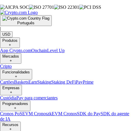
Português
|
USD
Produtos
+
App Crypto.com
Onchain
Level Up
Mercados
+
Cripto
Funcionalidades
+
Cartões
Baskets
Earn
Staking
Staking DeFi
Pay
Prime
Empresas
+
Custódia
Pay para comerciantes
Programadores
+
Cronos PoS
EVM Cronos
zkEVM Cronos
SDK do Pay
SDK do agente
de IA
Recursos
+