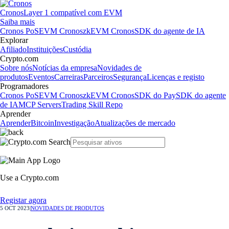
Cronos
Layer 1 compatível com EVM
Saiba mais
Cronos PoS
EVM Cronos
zkEVM Cronos
SDK do agente de IA
Explorar
Afiliado
Instituições
Custódia
Crypto.com
Sobre nós
Notícias da empresa
Novidades de
produtos
Eventos
Carreiras
Parceiros
Segurança
Licenças e registo
Programadores
Cronos PoS
EVM Cronos
zkEVM Cronos
SDK do Pay
SDK do agente
de IA
MCP Servers
Trading Skill Repo
Aprender
Aprender
Bitcoin
Investigação
Atualizações de mercado
Use a Crypto.com
Registar agora
5 OCT 2023
|
NOVIDADES DE PRODUTOS