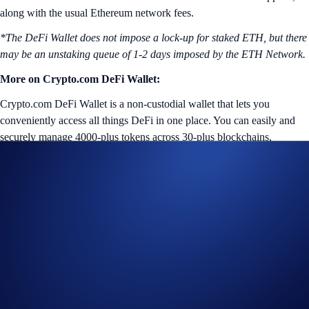
along with the usual Ethereum network fees.
*The DeFi Wallet does not impose a lock-up for staked ETH, but there
may be an unstaking queue of 1-2 days imposed by the ETH Network.
More on Crypto.com DeFi Wallet:
Crypto.com DeFi Wallet is a non-custodial wallet that lets you
conveniently access all things DeFi in one place. You can easily and
securely manage 4000-plus tokens across 30-plus blockchains,
seamlessly swap tokens, earn token rewards, manage NFTs, and
connect with the most popular dapps in seconds.
Your assets are always protected by our multilayered security features,
so you can transact with peace of mind at any time. DeFi Wallet is
available on iOS and Android mobile devices, and on desktop as a
Google Chrome browser extension or DeFi Desktop Wallet
application. For more information on the Crypto.com DeFi Wallet,
please visit the
FAQs
or our
website
.
*Crypto.com DeFi Wallet is a separate product from the Crypto.com