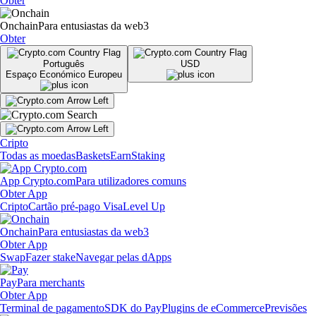
Obter
Onchain
Para entusiastas da web3
Obter
Português
USD
Espaço Económico Europeu
Cripto
Todas as moedas
Baskets
Earn
Staking
App Crypto.com
Para utilizadores comuns
Obter App
Cripto
Cartão pré-pago Visa
Level Up
Onchain
Para entusiastas da web3
Obter App
Swap
Fazer stake
Navegar pelas dApps
Pay
Para merchants
Obter App
Terminal de pagamento
SDK do Pay
Plugins de eCommerce
Previsões