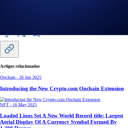
App and Crypto.com Exchange.
Partilha com amigos
Artigos relacionados
Onchain
-
26 Jun 2025
Introducing the New Crypto.com Onchain Extension
NFT
-
16 May 2025
Loaded Lions Set A New World Record title: Largest
Aerial Display Of A Currency Symbol Formed By