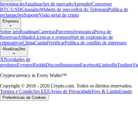
Investigação
Atualizações de mercado
Aprender
Conversor
BTC/USD
Glossário
Widgets de preços
Bot do Telegram
Política de
reclamações
Suporte
Visão geral de cripto
Empresa
+
Sobre nós
Roadmap
Carreiras
Parceiros
Segurança
Prova de
Reservas
Afiliado
Licenças e registos
Hub de exploração de
criptoativos
Clima
Capital
Verificar
Política de conflito de interesses
Atualizações
+
X
Novidades de
produtos
Eventos
Reddit
Discord
Instagram
Facebook
LinkedIn
TradingVi
Cryptocurrency in Every Wallet™
Copyright © 2018 - 2026 Crypto.com. Todos os direitos reservados.
Termos e Condições EEE
Aviso de Privacidade
Fees & Limits
Estado
Preferências de Cookies