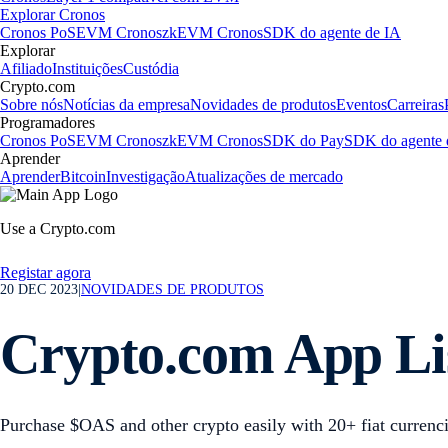
Explorar Cronos
Cronos PoS
EVM Cronos
zkEVM Cronos
SDK do agente de IA
Explorar
Afiliado
Instituições
Custódia
Crypto.com
Sobre nós
Notícias da empresa
Novidades de produtos
Eventos
Carreiras
Programadores
Cronos PoS
EVM Cronos
zkEVM Cronos
SDK do Pay
SDK do agente 
Aprender
Aprender
Bitcoin
Investigação
Atualizações de mercado
Use a Crypto.com
Registar agora
20 DEC 2023
|
NOVIDADES DE PRODUTOS
Crypto.com App Li
Purchase $OAS and other crypto easily with 20+ fiat currenc