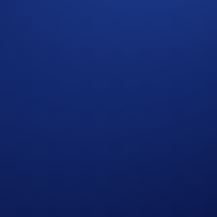
Aerial Display Of A Currency Symbol Formed By 1,200
 Crypto.com Exchange