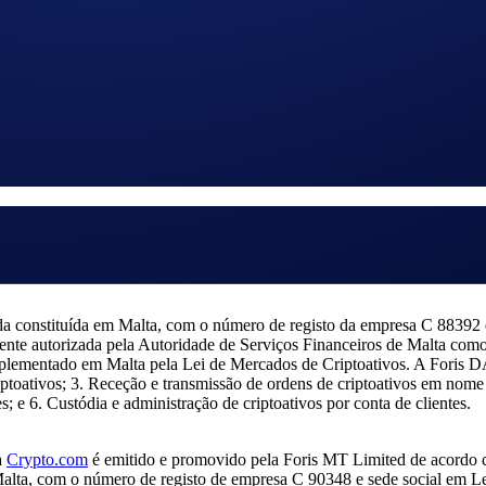
to.com
ivacidade da Crypto.com
onde explicamos como utilizamos e protegemo
 constituída em Malta, com o número de registo da empresa C 88392 e
ente autorizada pela Autoridade de Serviços Financeiros de Malta como
ementado em Malta pela Lei de Mercados de Criptoativos. A Foris DAX
criptoativos; 3. Receção e transmissão de ordens de criptoativos em nom
s; e 6. Custódia e administração de criptoativos por conta de clientes.
a
Crypto.com
é emitido e promovido pela Foris MT Limited de acordo 
Malta, com o número de registo de empresa C 90348 e sede social em Le