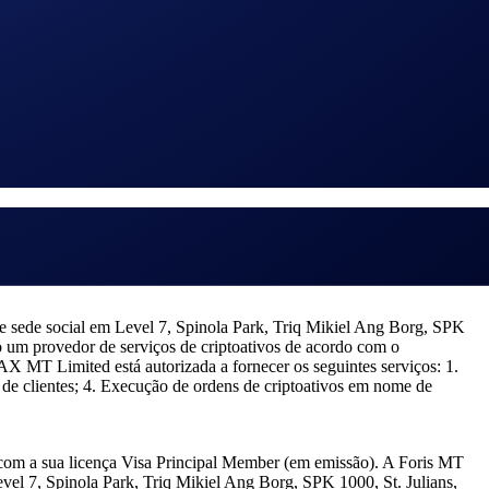
s os seus dados pessoais.
 sede social em Level 7, Spinola Park, Triq Mikiel Ang Borg, SPK
 um provedor de serviços de criptoativos de acordo com o
 MT Limited está autorizada a fornecer os seguintes serviços: 1.
e de clientes; 4. Execução de ordens de criptoativos em nome de
com a sua licença Visa Principal Member (em emissão). A Foris MT
vel 7, Spinola Park, Triq Mikiel Ang Borg, SPK 1000, St. Julians,