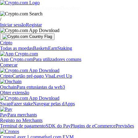
Mercados
Particulares
Empresas
Descobrir
/
Iniciar sessão
Registar
Cripto
Todas as moedas
Baskets
Earn
Staking
App Crypto.com
Para utilizadores comuns
Começar
Cripto
Cartão pré-pago Visa
Level Up
Onchain
Para entusiastas da web3
Obter extensão
Swap
Fazer stake
Navegar pelas dApps
Pay
Para merchants
Registo no Merchants
Terminal de pagamento
SDK do Pay
Plugins de eCommerce
Previsões
Cronos
Layer 1 compatível com EVM