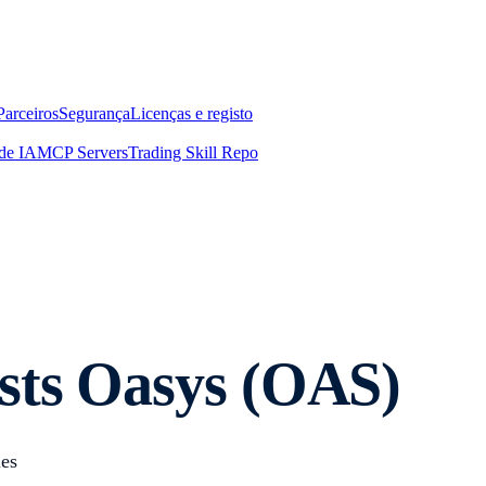
Parceiros
Segurança
Licenças e registo
de IA
MCP Servers
Trading Skill Repo
sts Oasys (OAS)
ies