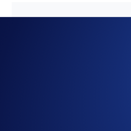
Oasys
(OAS) is now listed in the Crypto.com App, joining th
(DOT), Chainlink (LINK), VeChain (VET), USD Coin (USD
Oasys is a decentralised blockchain video gaming platform tha
EVM, the ability to scale with Verse (Layer 2), low gas fees, 
OAS tokens through Oasys Hub, users can earn rewards in the
governance system.
Crypto.com App users can now purchase OAS and other crypto 
Partilha com amigos