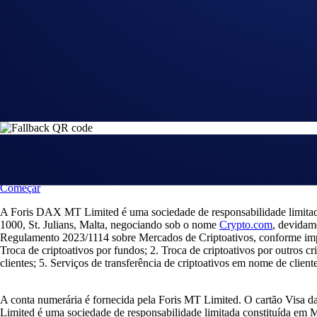
Pronto para iniciar a sua jornada com a crypto?
Obtenha o seu guia passo a passo para configurar
uma conta com Cryp
Submeter
Ao clicar no botão Enviar, o utilizador reconhece ter lido o
Aviso de Pr
Scan
to download the app
Começar
A Foris DAX MT Limited é uma sociedade de responsabilidade limitada
1000, St. Julians, Malta, negociando sob o nome
Crypto.com
, devidam
Regulamento 2023/1114 sobre Mercados de Criptoativos, conforme impl
Troca de criptoativos por fundos; 2. Troca de criptoativos por outros 
clientes; 5. Serviços de transferência de criptoativos em nome de cliente
A conta numerária é fornecida pela Foris MT Limited. O cartão Visa d
Limited é uma sociedade de responsabilidade limitada constituída em 