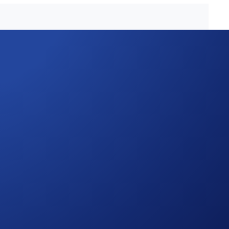
coins, including Bitcoin (BTC), Ether (ETH), Polkadot
oof-of-Stake blockchain that offers a highly compatible
th staking as one of the major utilities: By staking their
s. Holders of OAS can also participate in its decentralised
llion merchants globally using the Crypto.com Visa Card.