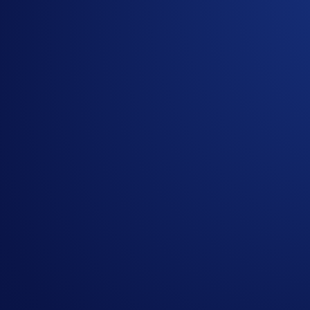
Artigos relacionados
Onchain
-
26 Jun 2025
Introducing the New Crypto.com Onchain Extension
NFT
-
16 May 2025
Loaded Lions Set A New World Record title: Largest 
Exchange
-
29 Apr 2025
Introducing the Upgraded OTC Trading Suite on the