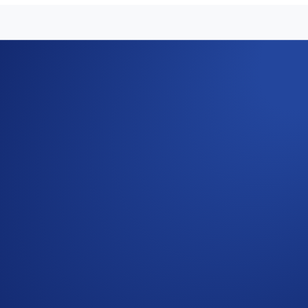
e growing list of 250+ supported cryptocurrencies and stable
C), and Cronos (CRO).
t puts real power in gamers and developers’ hands. It is a Pr
and high scam resistance. OAS is the utility token of Oasys, wi
 form of OAS and unique rewards from validator-run campaign
easily with 20+ fiat currencies, and spend it at over 80 mi