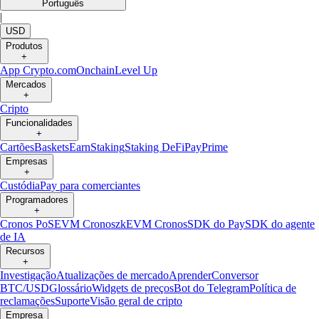
Português
|
USD
Produtos
+
App Crypto.com
Onchain
Level Up
Mercados
+
Cripto
Funcionalidades
+
Cartões
Baskets
Earn
Staking
Staking DeFi
Pay
Prime
Empresas
+
Custódia
Pay para comerciantes
Programadores
+
Cronos PoS
EVM Cronos
zkEVM Cronos
SDK do Pay
SDK do agente
de IA
Recursos
+
Investigação
Atualizações de mercado
Aprender
Conversor
BTC/USD
Glossário
Widgets de preços
Bot do Telegram
Política de
reclamações
Suporte
Visão geral de cripto
Empresa