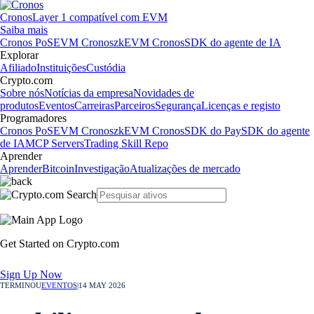
Cronos
Layer 1 compatível com EVM
Saiba mais
Cronos PoS
EVM Cronos
zkEVM Cronos
SDK do agente de IA
Explorar
Afiliado
Instituições
Custódia
Crypto.com
Sobre nós
Notícias da empresa
Novidades de
produtos
Eventos
Carreiras
Parceiros
Segurança
Licenças e registo
Programadores
Cronos PoS
EVM Cronos
zkEVM Cronos
SDK do Pay
SDK do agente
de IA
MCP Servers
Trading Skill Repo
Aprender
Aprender
Bitcoin
Investigação
Atualizações de mercado
Get Started on Crypto.com
Sign Up Now
TERMINOU
EVENTOS
|
14 MAY 2026