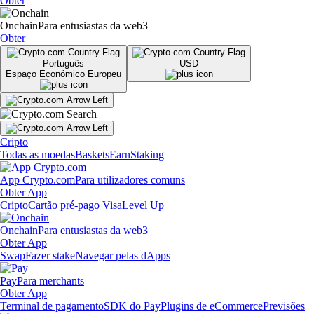
Obter
Onchain
Para entusiastas da web3
Obter
Português
USD
Espaço Económico Europeu
Cripto
Todas as moedas
Baskets
Earn
Staking
App Crypto.com
Para utilizadores comuns
Obter App
Cripto
Cartão pré-pago Visa
Level Up
Onchain
Para entusiastas da web3
Obter App
Swap
Fazer stake
Navegar pelas dApps
Pay
Para merchants
Obter App
Terminal de pagamento
SDK do Pay
Plugins de eCommerce
Previsões