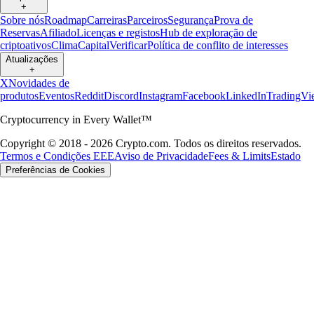
+
Sobre nós
Roadmap
Carreiras
Parceiros
Segurança
Prova de
Reservas
Afiliado
Licenças e registos
Hub de exploração de
criptoativos
Clima
Capital
Verificar
Política de conflito de interesses
Atualizações
+
X
Novidades de
produtos
Eventos
Reddit
Discord
Instagram
Facebook
LinkedIn
TradingVi
Cryptocurrency in Every Wallet™
Copyright © 2018 - 2026 Crypto.com. Todos os direitos reservados.
Termos e Condições EEE
Aviso de Privacidade
Fees & Limits
Estado
Preferências de Cookies