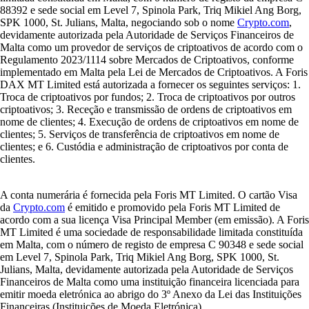
88392 e sede social em Level 7, Spinola Park, Triq Mikiel Ang Borg,
SPK 1000, St. Julians, Malta, negociando sob o nome
Crypto.com
,
devidamente autorizada pela Autoridade de Serviços Financeiros de
Malta como um provedor de serviços de criptoativos de acordo com o
Regulamento 2023/1114 sobre Mercados de Criptoativos, conforme
implementado em Malta pela Lei de Mercados de Criptoativos. A Foris
DAX MT Limited está autorizada a fornecer os seguintes serviços: 1.
Troca de criptoativos por fundos; 2. Troca de criptoativos por outros
criptoativos; 3. Receção e transmissão de ordens de criptoativos em
nome de clientes; 4. Execução de ordens de criptoativos em nome de
clientes; 5. Serviços de transferência de criptoativos em nome de
clientes; e 6. Custódia e administração de criptoativos por conta de
clientes.
A conta numerária é fornecida pela Foris MT Limited. O cartão Visa
da
Crypto.com
é emitido e promovido pela Foris MT Limited de
acordo com a sua licença Visa Principal Member (em emissão). A Foris
MT Limited é uma sociedade de responsabilidade limitada constituída
em Malta, com o número de registo de empresa C 90348 e sede social
em Level 7, Spinola Park, Triq Mikiel Ang Borg, SPK 1000, St.
Julians, Malta, devidamente autorizada pela Autoridade de Serviços
Financeiros de Malta como uma instituição financeira licenciada para
emitir moeda eletrónica ao abrigo do 3º Anexo da Lei das Instituições
Financeiras (Instituições de Moeda Eletrónica).