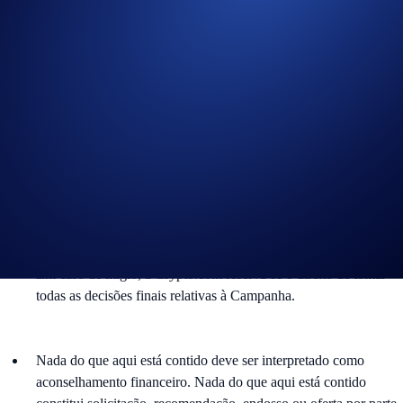
A recompensa será distribuída até 14 dias após o término do
Período da Campanha.
A Crypto.com reserva-se o direito de cancelar a Campanha ou
alterar as suas regras ou mecânica a qualquer momento, a seu
exclusivo critério.
Ao participar na Campanha, os participantes declaram que leram
o Aviso de Privacidade Global de Marketing da Crypto.com,
disponível em
https://crypto.com/privacy/global/html
, e
compreendem que os seus dados pessoais poderão ser utilizados
para avaliação de elegibilidade, verificação de identidade e
atribuição de recompensas.
Em caso de litígio, a Crypto.com reserva-se o direito de tomar
todas as decisões finais relativas à Campanha.
Nada do que aqui está contido deve ser interpretado como
aconselhamento financeiro. Nada do que aqui está contido