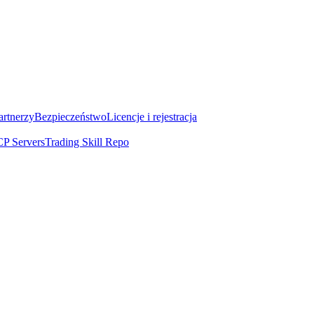
artnerzy
Bezpieczeństwo
Licencje i rejestracja
P Servers
Trading Skill Repo