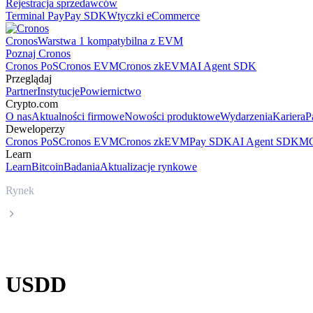
Rejestracja sprzedawców
Terminal Pay
Pay SDK
Wtyczki eCommerce
Cronos
Warstwa 1 kompatybilna z EVM
Poznaj Cronos
Cronos PoS
Cronos EVM
Cronos zkEVM
AI Agent SDK
Przeglądaj
Partner
Instytucje
Powiernictwo
Crypto.com
O nas
Aktualności firmowe
Nowości produktowe
Wydarzenia
Kariera
P
Deweloperzy
Cronos PoS
Cronos EVM
Cronos zkEVM
Pay SDK
AI Agent SDK
MC
Learn
Learn
Bitcoin
Badania
Aktualizacje rynkowe
Rynek
USDD
USDD