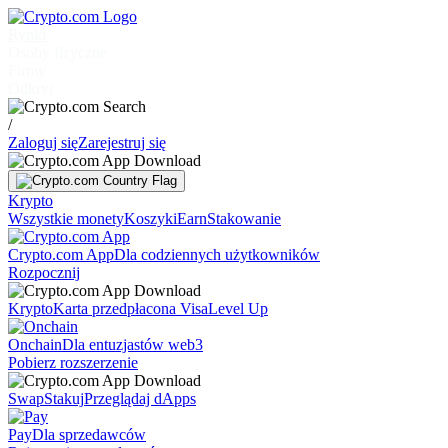
Rynki
Osoby fizyczne
Firmy
Odkryj
/
Zaloguj się
Zarejestruj się
Krypto
Wszystkie monety
Koszyki
Earn
Stakowanie
Crypto.com App
Dla codziennych użytkowników
Rozpocznij
Krypto
Karta przedpłacona Visa
Level Up
Onchain
Dla entuzjastów web3
Pobierz rozszerzenie
Swap
Stakuj
Przeglądaj dApps
Pay
Dla sprzedawców