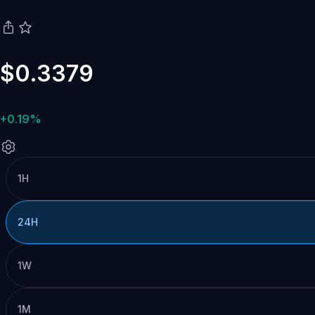
$0.3379
+0.19%
1H
24H
1W
1M