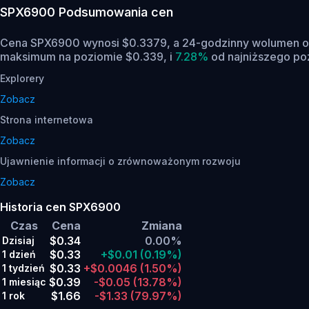
SPX6900
Podsumowania cen
Cena SPX6900 wynosi $0.3379, a 24-godzinny wolumen o
maksimum na poziomie $0.339,
i
7.28%
od najniższego poz
Explorery
Zobacz
Strona internetowa
Zobacz
Ujawnienie informacji o zrównoważonym rozwoju
Zobacz
Historia cen SPX6900
Czas
Cena
Zmiana
$0.34
0.00%
Dzisiaj
$0.33
+$0.01
(0.19%)
1 dzień
$0.33
+$0.0046
(1.50%)
1 tydzień
$0.39
-$0.05
(13.78%)
1 miesiąc
$1.66
-$1.33
(79.97%)
1 rok