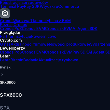
Rejestracja sprzedawców
Terminal Pay
Pay SDK
Wtyczki eCommerce
Cronos
Warstwa 1 kompatybilna z EVM
Poznaj Cronos
Cronos PoS
Cronos EVM
Cronos zkEVM
AI Agent SDK
Przeglądaj
Partner
Instytucje
Powiernictwo
Crypto.com
O nas
Aktualności firmowe
Nowości produktowe
Wydarzeni
Deweloperzy
Cronos PoS
Cronos EVM
Cronos zkEVM
Pay SDK
AI Agent S
Learn
Learn
Bitcoin
Badania
Aktualizacje rynkowe
Rynek
SPX6900
SPX6900
SPX