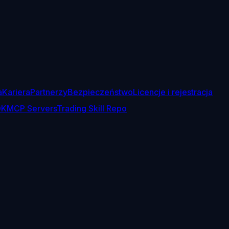
a
Kariera
Partnerzy
Bezpieczeństwo
Licencje i rejestracja
DK
MCP Servers
Trading Skill Repo