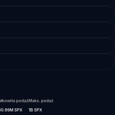
ałkowita podaż
Maks. podaż
30.99M SPX
1B SPX