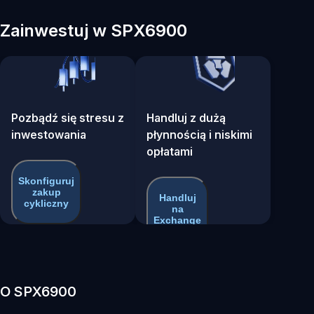
Zainwestuj w SPX6900
Pozbądź się stresu z
Handluj z dużą
inwestowania
płynnością i niskimi
opłatami
Skonfiguruj
zakup
Handluj
cykliczny
na
Exchange
O SPX6900