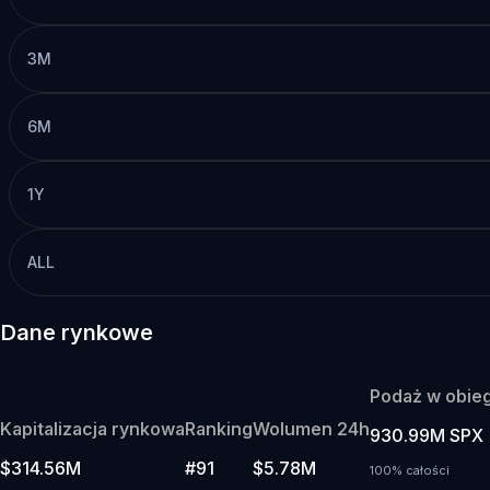
3M
6M
1Y
ALL
Dane rynkowe
Podaż w obie
Kapitalizacja rynkowa
Ranking
Wolumen 24h
930.99M SPX
$314.56M
#91
$5.78M
100% całości