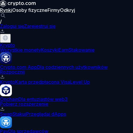
Rynki
Osoby fizyczne
Firmy
Odkryj
/
Zaloguj się
Zarejestruj się
Krypto
Wszystkie monety
Koszyki
Earn
Stakowanie
Crypto.com App
Dla codziennych użytkowników
Rozpocznij
Krypto
Karta przedpłacona Visa
Level Up
Onchain
Dla entuzjastów web3
Pobierz rozszerzenie
Swap
Stakuj
Przeglądaj dApps
Pay
Dla sprzedawców