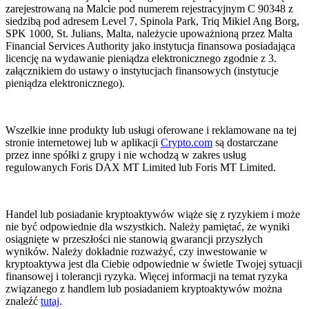
zarejestrowaną na Malcie pod numerem rejestracyjnym C 90348 z
siedzibą pod adresem Level 7, Spinola Park, Triq Mikiel Ang Borg,
SPK 1000, St. Julians, Malta, należycie upoważnioną przez Malta
Financial Services Authority jako instytucja finansowa posiadająca
licencję na wydawanie pieniądza elektronicznego zgodnie z 3.
załącznikiem do ustawy o instytucjach finansowych (instytucje
pieniądza elektronicznego).
Wszelkie inne produkty lub usługi oferowane i reklamowane na tej
stronie internetowej lub w aplikacji
Crypto.com
są dostarczane
przez inne spółki z grupy i nie wchodzą w zakres usług
regulowanych Foris DAX MT Limited lub Foris MT Limited.
Handel lub posiadanie kryptoaktywów wiąże się z ryzykiem i może
nie być odpowiednie dla wszystkich. Należy pamiętać, że wyniki
osiągnięte w przeszłości nie stanowią gwarancji przyszłych
wyników. Należy dokładnie rozważyć, czy inwestowanie w
kryptoaktywa jest dla Ciebie odpowiednie w świetle Twojej sytuacji
finansowej i tolerancji ryzyka. Więcej informacji na temat ryzyka
związanego z handlem lub posiadaniem kryptoaktywów można
znaleźć
tutaj
.