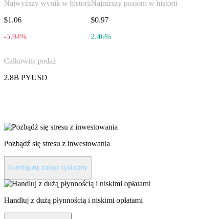
Najwyższy wynik w historii
Najniższy poziom w historii
$1.06
$0.97
-5.94%
2.46%
Całkowita podaż
2.8B PYUSD
Zainwestuj w PayPal USD
Pozbądź się stresu z inwestowania
Skonfiguruj zakup cykliczny
Handluj z dużą płynnością i niskimi opłatami