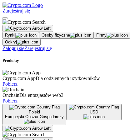
Zarejestruj się
Rynki
Osoby fizyczne
Firmy
Odkryj
Zaloguj się
Zarejestruj się
Produkty
Crypto.com App
Dla codziennych użytkowników
Pobierz
Onchain
Dla entuzjastów web3
Pobierz
Polski
USD
Europejski Obszar Gospodarczy