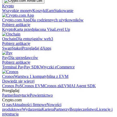
Krypto
Wszystkie monety
Koszyki
Earn
Stakowanie
Crypto.com App
Dla codziennych użytkowników
Pobierz aplikację
Krypto
Karta przedpłacona Visa
Level Up
Onchain
Dla entuzjastów web3
Pobierz aplikację
Swap
Stakuj
Przeglądaj dApps
Pay
Dla sprzedawców
Pobierz aplikację
Terminal Pay
Pay SDK
Wtyczki eCommerce
Cronos
Warstwa 1 kompatybilna z EVM
Dowiedz się więcej
Cronos PoS
Cronos EVM
Cronos zkEVM
AI Agent SDK
Przeglądaj
Partner
Instytucje
Powiernictwo
Crypto.com
O nas
Aktualności firmowe
Nowości
produktowe
Wydarzenia
Kariera
Partnerzy
Bezpieczeństwo
Licencje i
rejestracja