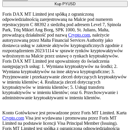
Kup PYUSD
Foris DAX MT Limited jest spółką z ograniczoną
odpowiedzialnością zarejestrowaną na Malcie pod numerem
rejestracyjnym C 88392 z siedzibą pod adresem Level 7, Spinola
Park, Triq Mikiel Ang Borg, SPK 1000, St. Julians, Malta,
prowadzącą działalność pod nazwą
Crypto.com
, należycie
autoryzowaną przez Malta Financial Services Authority jako
dostawca usług w zakresie aktywów kryptograficznych zgodnie z
rozporządzeniem 2023/1114 w sprawie rynków kryptowaktywów
wdrożonym na Malcie przez ustawę o rynkach kryptoaktywów.
Foris DAX MT Limited jest upoważniony do świadczenia
następujących usług: 1. Wymiana kryptoaktywów na środki; 2.
Wymiana kryptoaktywów na inne aktywa kryptograficzne; 3.
Przyjmowanie i przekazywanie zleceń dotyczących kryptoaktywów
w imieniu klientów; 4. Realizacja zleceń dotyczących
kryptoaktywów w imieniu klientów; 5. Usługi transferu
kryptoaktywów w imieniu klientów; oraz 6. Przechowywanie i
administrowanie kryptoaktywami w imieniu klientów.
Konto Gotówkowe jest prowadzone przez Foris MT Limited. Karta
Crypto.com
Visa jest wydawana i promowana przez Foris MT
Limited na podstawie licencji Visa Principal Member (Issuing).
Foris MT Limited jest spółką z ograniczoną odpowiedzialnością