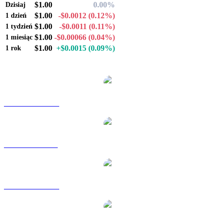
$1.00
0.00%
Dzisiaj
$1.00
-$0.0012
(0.12%)
1 dzień
$1.00
-$0.0011
(0.11%)
1 tydzień
$1.00
-$0.00066
(0.04%)
1 miesiąc
$1.00
+$0.0015
(0.09%)
1 rok
Popularne pary konwersji PayPal USD
PYUSD na AUD
PYUSD na BRL
PYUSD na CAD