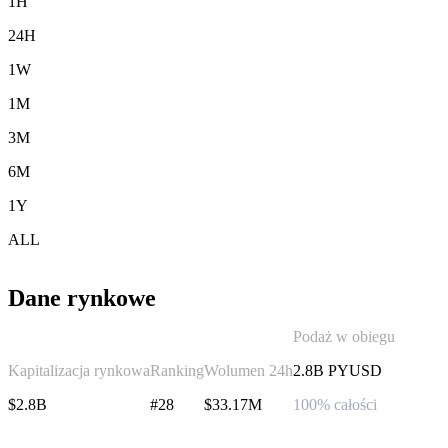
1H
24H
1W
1M
3M
6M
1Y
ALL
Dane rynkowe
Podaż w obiegu
Kapitalizacja rynkowa
Ranking
Wolumen 24h
2.8B PYUSD
$2.8B
#28
$33.17M
100% całości