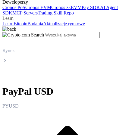
Deweloperzy
Cronos PoS
Cronos EVM
Cronos zkEVM
Pay SDK
AI Agent
SDK
MCP Servers
Trading Skill Repo
Learn
Learn
Bitcoin
Badania
Aktualizacje rynkowe
Rynek
PayPal USD
PayPal USD
PYUSD