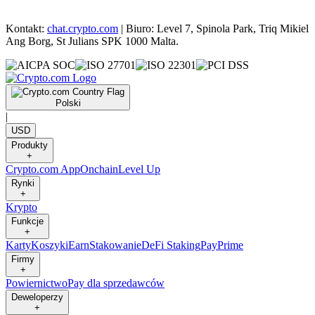
Kontakt:
chat.crypto.com
| Biuro: Level 7, Spinola Park, Triq Mikiel
Ang Borg, St Julians SPK 1000 Malta.
Polski
|
USD
Produkty
+
Crypto.com App
Onchain
Level Up
Rynki
+
Krypto
Funkcje
+
Karty
Koszyki
Earn
Stakowanie
DeFi Staking
Pay
Prime
Firmy
+
Powiernictwo
Pay dla sprzedawców
Deweloperzy
+