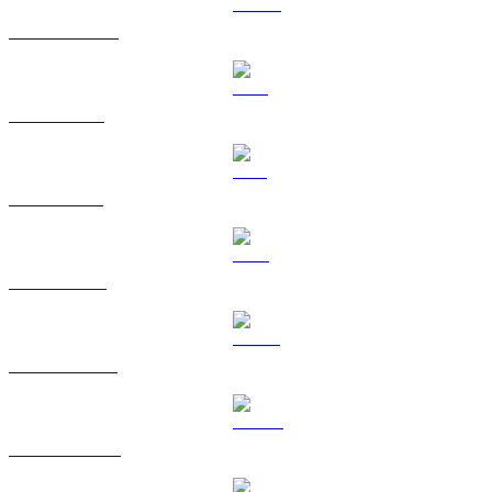
USDC na USD
XRP na USD
SOL na USD
TRX na USD
HYPE na USD
DOGE na USD