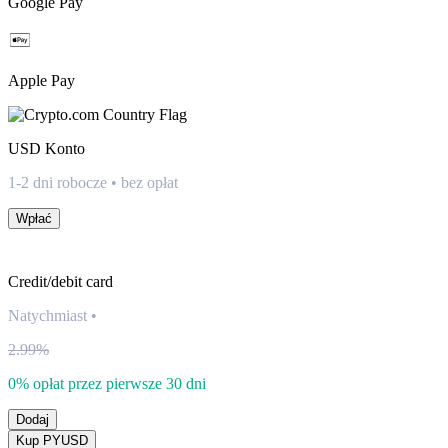
Google Pay
Apple Pay
USD
Konto
1-2 dni robocze • bez opłat
Wpłać
Credit/debit card
Natychmiast
•
2.99%
0% opłat przez pierwsze 30 dni
Dodaj
Kup PYUSD