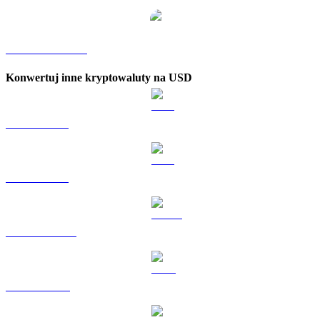
PYUSD na KRW
Konwertuj inne kryptowaluty na USD
BTC na USD
ETH na USD
USDT na USD
BNB na USD