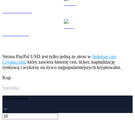
USDS na USD
LEO na USD
Strona PayPal USD jest tylko jedną ze stron w
Indeksie cen
Crypto.com
, który zawiera historię cen, ticker, kapitalizację
rynkową i wykresy na żywo najpopularniejszych kryptowalut.
Kup
Sprzedaj
Jednorazowo