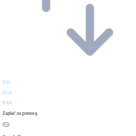
$
50
$
150
$
500
Zapłać za pomocą