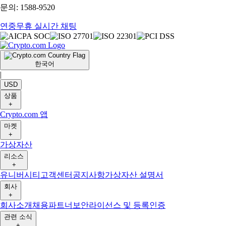
문의: 1588-9520
연중무휴 실시간 채팅
한국어
|
USD
상품
+
Crypto.com 앱
마켓
+
가상자산
리소스
+
유니버시티
고객센터
공지사항
가상자산 설명서
회사
+
회사소개
채용
파트너
보안
라이선스 및 등록
인증
관련 소식
+