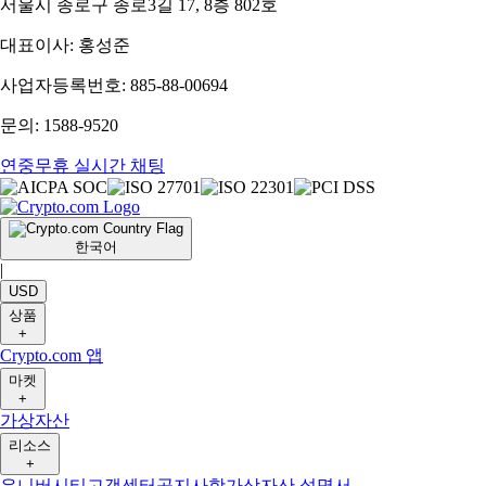
서울시 종로구 종로3길 17, 8층 802호
대표이사: 홍성준
사업자등록번호: 885-88-00694
문의: 1588-9520
연중무휴 실시간 채팅
한국어
|
USD
상품
+
Crypto.com 앱
마켓
+
가상자산
리소스
+
유니버시티
고객센터
공지사항
가상자산 설명서