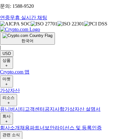
문의: 1588-9520
연중무휴 실시간 채팅
한국어
|
USD
상품
+
Crypto.com 앱
마켓
+
가상자산
리소스
+
유니버시티
고객센터
공지사항
가상자산 설명서
회사
+
회사소개
채용
파트너
보안
라이선스 및 등록
인증
관련 소식