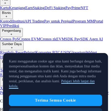
+
Kartu
Keranjang
Earn
Staking
DeFi Staking
Pay
Prime
NFT
Bisnis
+
Kustodi
Institusi
API Trading
Pay untuk Penjual
Program MM
Portal
VIP
Prediksi
Pengembang
+
Cronos PoS
Cronos EVM
Cronos zkEVM
SDK Pay
SDK Agen AI
Sumber Daya
+
Riset
Info Pasar
Pelajari
Konverter BTC/USD
Glosarium
Widget
Harga
Bot Telegram
Layanan Pelanggan
Kami menggunakan cookie agar situs kami berfungsi dengan baik,
Perusahaan
+
mempersonalisasikan konten dan iklan, menyediakan fitur media
Tentang Kami
Roadmap
Karier
Mitra
Keamanan
Proof of
sosial, dan menganalisis trafik kami. Kami juga berbagi informasi
Reserve
Afiliasi
Lisensi & Registrasi
Listing
Iklim
Capital
Verifikasi
tentang penggunaan situs kami oleh Anda dengan mitra media
Info Terkini
sosial, periklanan, dan analisis kami.
Pelajari lebih lanjut dan
+
kelola.
X
Warta
Produk
Event
Reddit
Discord
Instagram
Facebook
Linkedin
TradingView
Terima Semua Cookie
Cryptocurrency in Every Wallet™
Hak Cipta © 2018 - 2026 Crypto.com. Hak cipta dilindungi undang-