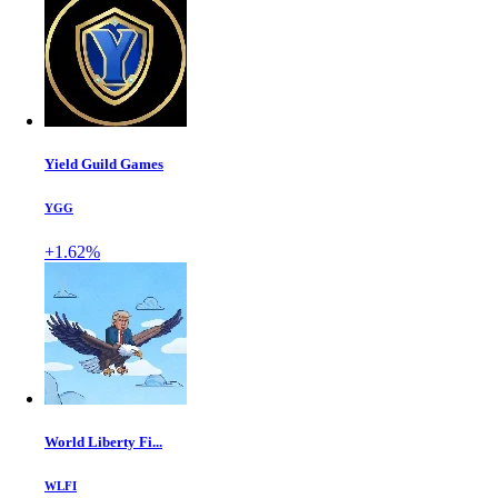
Yield Guild Games
YGG
+1.62%
World Liberty Fi...
WLFI