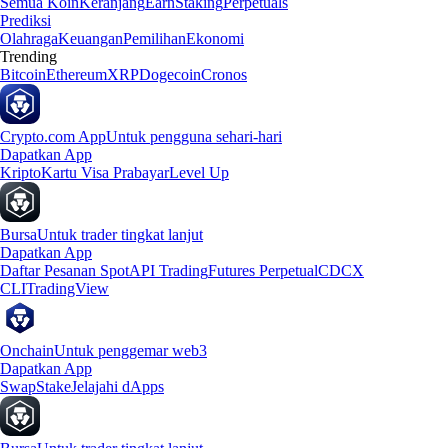
Semua Koin
Keranjang
Earn
Staking
Perpetuals
Prediksi
Olahraga
Keuangan
Pemilihan
Ekonomi
Trending
Bitcoin
Ethereum
XRP
Dogecoin
Cronos
Crypto.com App
Untuk pengguna sehari-hari
Dapatkan App
Kripto
Kartu Visa Prabayar
Level Up
Bursa
Untuk trader tingkat lanjut
Dapatkan App
Daftar Pesanan Spot
API Trading
Futures Perpetual
CDCX
CLI
TradingView
Onchain
Untuk penggemar web3
Dapatkan App
Swap
Stake
Jelajahi dApps