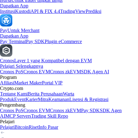
Bursa
Untuk trader tingkat lanjut
Dapatkan App
Institusi
Kustodi
API & FIX 4.4
TradingView
Prediksi
Pay
Untuk Merchant
Dapatkan App
Pay Terminal
Pay SDK
Plugin eCommerce
Cronos
Layer 1 yang Kompatibel dengan EVM
Pelajari Selengkapnya
Cronos PoS
Cronos EVM
Cronos zkEVM
SDK Agen AI
Program
Afiliasi
Market Maker
Portal VIP
Crypto.com
Tentang Kami
Berita Perusahaan
Warta
Produk
Event
Karier
Mitra
Keamanan
Lisensi & Registrasi
Pengembang
Cronos PoS
Cronos EVM
Cronos zkEVM
Pay SDK
SDK Agen
AI
MCP Servers
Trading Skill Repo
Pelajari
Pelajari
Bitcoin
Riset
Info Pasar