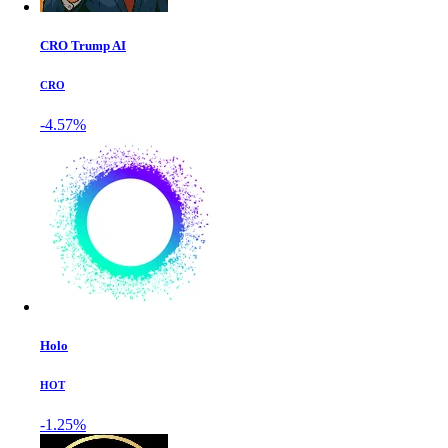
CRO Trump AI
CRO
-4.57%
Holo
HOT
-1.25%