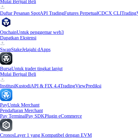
Mulai Berjual Beli
Daftar Pesanan Spot
API Trading
Futures Perpetual
CDCX CLI
Trading
Onchain
Untuk penggemar web3
Dapatkan Ekstensi
Swap
Stake
Jelajahi dApps
Bursa
Untuk trader tingkat lanjut
Mulai Berjual Beli
Institusi
Kustodi
API & FIX 4.4
TradingView
Prediksi
Pay
Untuk Merchant
Pendaftaran Merchant
Pay Terminal
Pay SDK
Plugin eCommerce
Cronos
Layer 1 yang Kompatibel dengan EVM