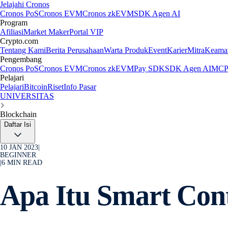
Jelajahi Cronos
Cronos PoS
Cronos EVM
Cronos zkEVM
SDK Agen AI
Program
Afiliasi
Market Maker
Portal VIP
Crypto.com
Tentang Kami
Berita Perusahaan
Warta Produk
Event
Karier
Mitra
Keama
Pengembang
Cronos PoS
Cronos EVM
Cronos zkEVM
Pay SDK
SDK Agen AI
MCP 
Pelajari
Pelajari
Bitcoin
Riset
Info Pasar
UNIVERSITAS
Blockchain
Daftar Isi
10 JAN 2023
|
BEGINNER
|
6
MIN READ
Apa Itu Smart Con