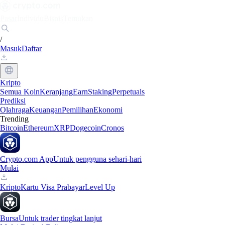
Pasar
Individu
Bisnis
Temukan
/
Masuk
Daftar
Kripto
Semua Koin
Keranjang
Earn
Staking
Perpetuals
Prediksi
Olahraga
Keuangan
Pemilihan
Ekonomi
Trending
Bitcoin
Ethereum
XRP
Dogecoin
Cronos
Crypto.com App
Untuk pengguna sehari-hari
Mulai
Kripto
Kartu Visa Prabayar
Level Up
Bursa
Untuk trader tingkat lanjut