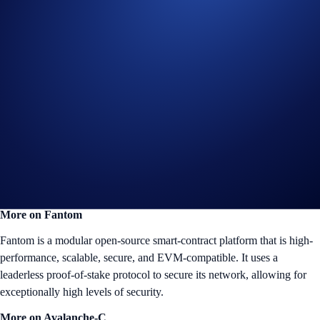
with Fantom and Avalanche-C DApps by looking them up in the DeFi
Wallet’s
DApp Browser
.
Fantom and Avalanche-C are new additions to the blockchains that we
support. The full list consists of: Crypto.org, Ethererum, Bitcoin,
Bitcoin Cash, BNB Smart Chain, Cosmo, Dogecoin, Litecoin, NEAR
Protocol, Polkadot, Polygon, Stella, and Ripple.
The DeFi Wallet’s network of supported blockchains lets you easily
manage more than 700 tokens. We’re working hard to integrate even
more blockchains to help users manage their digital assets easily.
Connect Now
More on Fantom
Fantom is a modular open-source smart-contract platform that is high-
performance, scalable, secure, and EVM-compatible. It uses a
leaderless proof-of-stake protocol to secure its network, allowing for
exceptionally high levels of security.
More on Avalanche-C