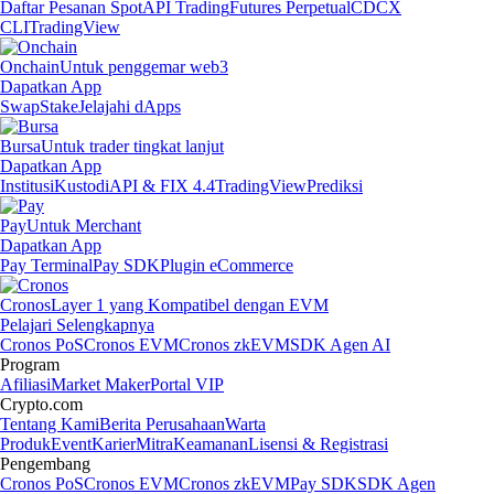
Daftar Pesanan Spot
API Trading
Futures Perpetual
CDCX
CLI
TradingView
Onchain
Untuk penggemar web3
Dapatkan App
Swap
Stake
Jelajahi dApps
Bursa
Untuk trader tingkat lanjut
Dapatkan App
Institusi
Kustodi
API & FIX 4.4
TradingView
Prediksi
Pay
Untuk Merchant
Dapatkan App
Pay Terminal
Pay SDK
Plugin eCommerce
Cronos
Layer 1 yang Kompatibel dengan EVM
Pelajari Selengkapnya
Cronos PoS
Cronos EVM
Cronos zkEVM
SDK Agen AI
Program
Afiliasi
Market Maker
Portal VIP
Crypto.com
Tentang Kami
Berita Perusahaan
Warta
Produk
Event
Karier
Mitra
Keamanan
Lisensi & Registrasi
Pengembang
Cronos PoS
Cronos EVM
Cronos zkEVM
Pay SDK
SDK Agen