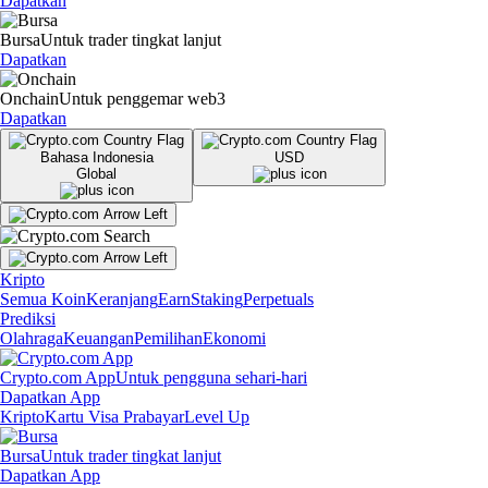
Dapatkan
Bursa
Untuk trader tingkat lanjut
Dapatkan
Onchain
Untuk penggemar web3
Dapatkan
Bahasa Indonesia
USD
Global
Kripto
Semua Koin
Keranjang
Earn
Staking
Perpetuals
Prediksi
Olahraga
Keuangan
Pemilihan
Ekonomi
Crypto.com App
Untuk pengguna sehari-hari
Dapatkan App
Kripto
Kartu Visa Prabayar
Level Up
Bursa
Untuk trader tingkat lanjut
Dapatkan App