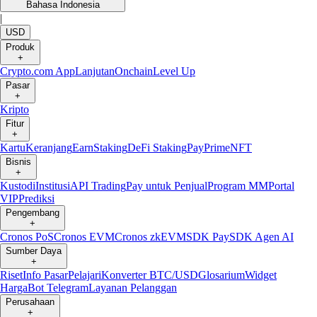
Bahasa Indonesia
|
USD
Produk
+
Crypto.com App
Lanjutan
Onchain
Level Up
Pasar
+
Kripto
Fitur
+
Kartu
Keranjang
Earn
Staking
DeFi Staking
Pay
Prime
NFT
Bisnis
+
Kustodi
Institusi
API Trading
Pay untuk Penjual
Program MM
Portal
VIP
Prediksi
Pengembang
+
Cronos PoS
Cronos EVM
Cronos zkEVM
SDK Pay
SDK Agen AI
Sumber Daya
+
Riset
Info Pasar
Pelajari
Konverter BTC/USD
Glosarium
Widget
Harga
Bot Telegram
Layanan Pelanggan
Perusahaan
+