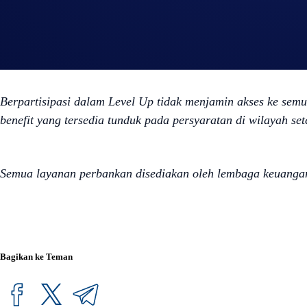
mengoperasikan Crypto.com Travel dan melaksanakan progr
Persentase reward bervariasi tergantung jenis pemesanan, wi
pemesanan dikonfirmasi.
Berpartisipasi dalam Level Up tidak menjamin akses ke semu
benefit yang tersedia tunduk pada persyaratan di wilayah set
Semua layanan perbankan disediakan oleh lembaga keuangan r
Bagikan ke Teman