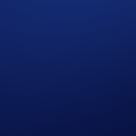
an juga pilar utama ekosistem CRO. Setiap pemesanan mempe
dan mulai kumpulkan reward saat bertualang.
untuk membuka Crypto.com Travel dan mengakses berbagai ben
rencananya akan diperluas ke
negara lain
dalam beberapa bul
erdasarkan syarat dan ketentuan mereka, dan tidak disediak