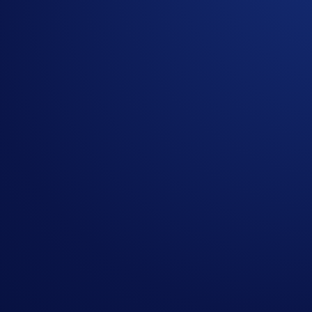
Crypto.com Travel bukan sekadar mesin pemesanan, melaink
menjadi nilai jangka panjang.
Siap menjelajah dunia? Buka Crypto.com Travel di aplikasi 
Mulai Sekarang
Belum menjadi pengguna Level Up?
Berlangganan sekarang
Tautan Penting:
Pertanyaan Umum tentang Crypto.com Travel
Pelajari Level Up selengkapnya
*Produk ini saat ini hanya tersedia untuk
pengguna di AS
, 
Semua pemesanan dilakukan melalui penyedia pihak ketiga b