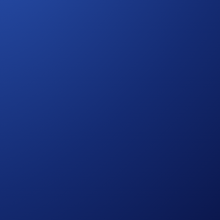
tkan reward untuk kapal pesiar, sewa mobil, tiket konser, dan
rumit atau tanggal mati (blackout). Crypto.com Travel
hingga 6% saat checkout dengan Crypto.com Pay atau Kartu