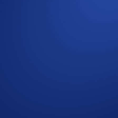
40%
vel?
ebih dari sekadar hotel dan tiket pesawat, Anda bisa mendapa
lobal untuk merencanakan perjalanan wisata yang sempurna.
isata konvensional sering kali menerapkan sistem poin yang 
nan Anda selesai.
ngan menggabungkan reward. Nikmati cashback CRO ekstra 
an tingkat Level Up Anda.