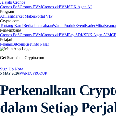
Jelajahi Cronos
Cronos PoS
Cronos EVM
Cronos zkEVM
SDK Agen AI
Program
Afiliasi
Market Maker
Portal VIP
Crypto.com
Tentang Kami
Berita Perusahaan
Warta Produk
Event
Karier
Mitra
Keama
Pengembang
Cronos PoS
Cronos EVM
Cronos zkEVM
Pay SDK
SDK Agen AI
MCP 
Pelajari
Pelajari
Bitcoin
Riset
Info Pasar
Get Started on Crypto.com
Sign Up Now
5 MAY 2026
|
WARTA PRODUK
Perkenalkan Crypt
dalam Setiap Perja