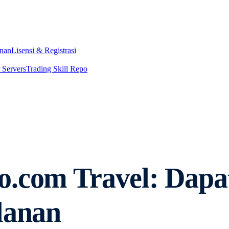
nan
Lisensi & Registrasi
Servers
Trading Skill Repo
o.com Travel: Dap
lanan