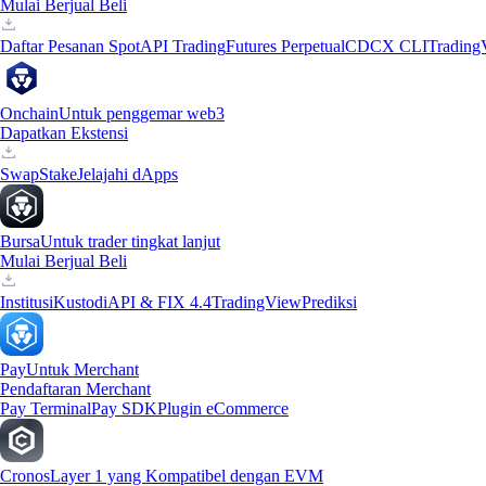
Mulai Berjual Beli
Daftar Pesanan Spot
API Trading
Futures Perpetual
CDCX CLI
Trading
Onchain
Untuk penggemar web3
Dapatkan Ekstensi
Swap
Stake
Jelajahi dApps
Bursa
Untuk trader tingkat lanjut
Mulai Berjual Beli
Institusi
Kustodi
API & FIX 4.4
TradingView
Prediksi
Pay
Untuk Merchant
Pendaftaran Merchant
Pay Terminal
Pay SDK
Plugin eCommerce
Cronos
Layer 1 yang Kompatibel dengan EVM