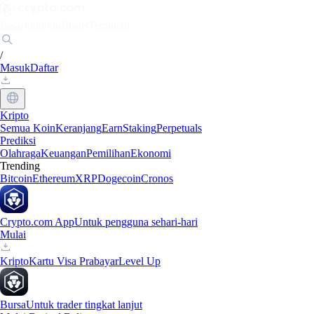
Pasar
Individu
Bisnis
Temukan
/
Masuk
Daftar
Kripto
Semua Koin
Keranjang
Earn
Staking
Perpetuals
Prediksi
Olahraga
Keuangan
Pemilihan
Ekonomi
Trending
Bitcoin
Ethereum
XRP
Dogecoin
Cronos
Crypto.com App
Untuk pengguna sehari-hari
Mulai
Kripto
Kartu Visa Prabayar
Level Up
Bursa
Untuk trader tingkat lanjut