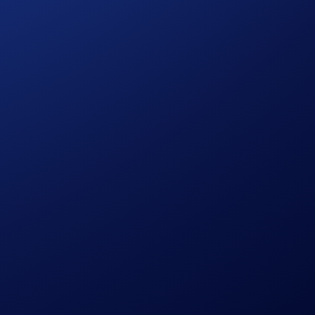
rkuat utilitas CRO Anda, mengubah pengalaman sehari-hari
efit eksklusif di seluruh ekosistem Crypto.com.
an ke depan.
an oleh
Crypto.com
.
Crypto.com
hanya bertanggung jawab