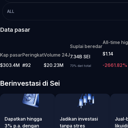
ALL
Data pasar
All-time hi
Suplai beredar
$1.14
Kap pasar
Peringkat
Volume 24J
7.34B SEI
$303.4M
#92
$20.23M
-2661.82%
73% dari total
Berinvestasi di Sei
Dapatkan hingga
Jadikan investasi
Jual-
3% p.a. dengan
tanpa stres
likuid