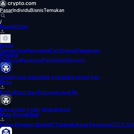
Pasar
Individu
Bisnis
Temukan
/
Masuk
Daftar
Kripto
Semua Koin
Keranjang
Earn
Staking
Perpetuals
Prediksi
Olahraga
Keuangan
Pemilihan
Ekonomi
Crypto.com App
Untuk pengguna sehari-hari
Mulai
Kripto
Kartu Visa Prabayar
Level Up
Bursa
Untuk trader tingkat lanjut
Mulai Berjual Beli
Daftar Pesanan Spot
API Trading
Futures Perpetual
CDCX CLI