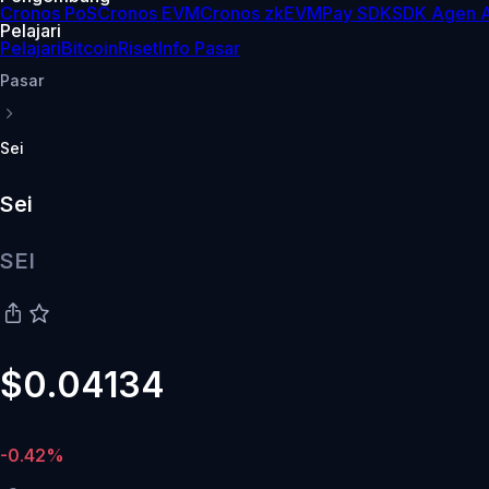
Cronos PoS
Cronos EVM
Cronos zkEVM
Pay SDK
SDK Agen A
Pelajari
Pelajari
Bitcoin
Riset
Info Pasar
Pasar
Sei
Sei
SEI
$0.04134
-0.42%