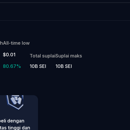
gh
All-time low
$0.01
Total suplai
Suplai maks
80.67%
10B SEI
10B SEI
beli dengan
itas tinggi dan