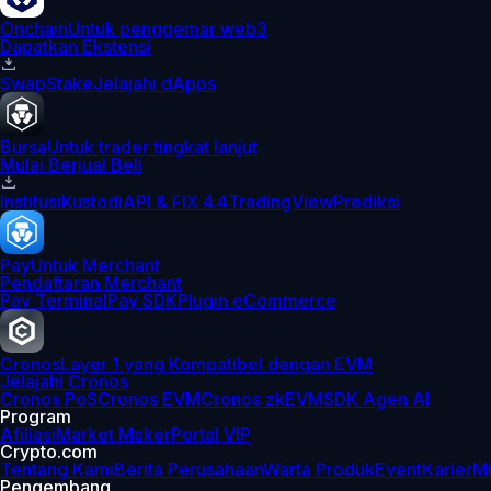
Onchain
Untuk penggemar web3
Dapatkan Ekstensi
Swap
Stake
Jelajahi dApps
Bursa
Untuk trader tingkat lanjut
Mulai Berjual Beli
Institusi
Kustodi
API & FIX 4.4
TradingView
Prediksi
Pay
Untuk Merchant
Pendaftaran Merchant
Pay Terminal
Pay SDK
Plugin eCommerce
Cronos
Layer 1 yang Kompatibel dengan EVM
Jelajahi Cronos
Cronos PoS
Cronos EVM
Cronos zkEVM
SDK Agen AI
Program
Afiliasi
Market Maker
Portal VIP
Crypto.com
Tentang Kami
Berita Perusahaan
Warta Produk
Event
Karier
Mi
Pengembang