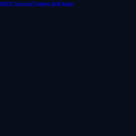
I
MCP Servers
Trading Skill Repo