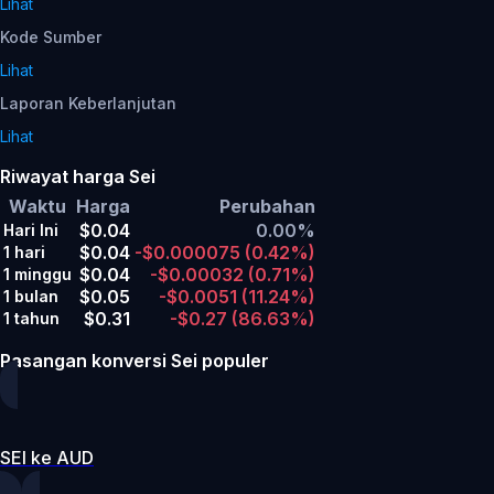
Lihat
Kode Sumber
Lihat
Laporan Keberlanjutan
Lihat
Riwayat harga Sei
Waktu
Harga
Perubahan
$0.04
0.00%
Hari Ini
$0.04
-$0.000075
(0.42%)
1 hari
$0.04
-$0.00032
(0.71%)
1 minggu
$0.05
-$0.0051
(11.24%)
1 bulan
$0.31
-$0.27
(86.63%)
1 tahun
Pasangan konversi Sei populer
SEI ke AUD