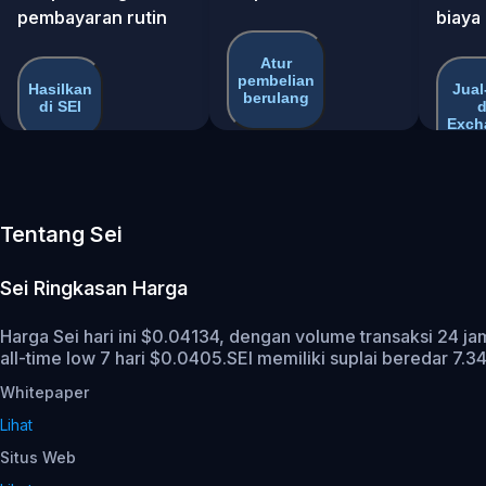
pembayaran rutin
biaya
Atur
pembelian
Hasilkan
Jual
berulang
di SEI
d
Exch
Tentang Sei
Sei
Ringkasan Harga
Harga Sei hari ini $0.04134, dengan volume transaksi 24 j
all-time low 7 hari $0.0405.
SEI memiliki suplai beredar 7.
Whitepaper
Lihat
Situs Web