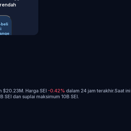
 rendah
-beli
i
ange
am $20.23M. Harga SEI
-0.42%
dalam 24 jam terakhir.
Saat in
34B SEI dan suplai maksimum 10B SEI.