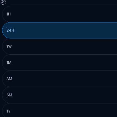
1H
24H
1W
1M
3M
6M
1Y